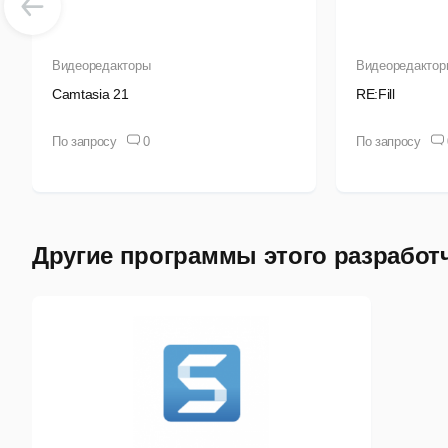
Д
И
Видеоредакторы
Видеоредактор
п
Camtasia 21
RE:Fill
По запросу
0
По запросу
Другие программы этого разработ