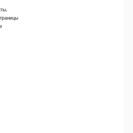
ты,
страницы
е