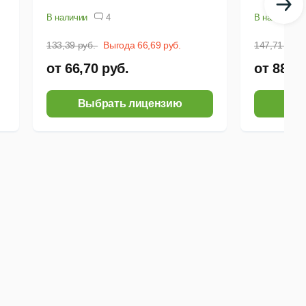
 окон, кнопок клавиатуры и анимированных форм.
В наличии
4
В наличии
ом курсора и визуализация нажатий,
133,39 руб.
Выгода 66,69 руб.
147,71 руб.
от 66,70 руб.
от 88,62
Выбрать лицензию
Выб