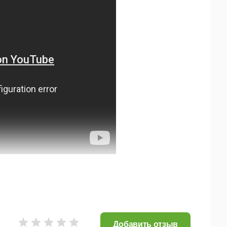
бласти, добавление музыкальных треков, микрофона.
удожественных фильмов или анимационных Flash-
Добавить отзыв
.