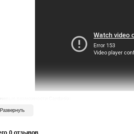
чевые возможности Camtasia:
Развернуть
ибкие возможности записи: захват целого экрана, окна или о
лучшенные возможности захвата видео из 3D-приложений, х
его 0 отзывов
оликов с плавным увеличением кадровой частоты. Захват iOS