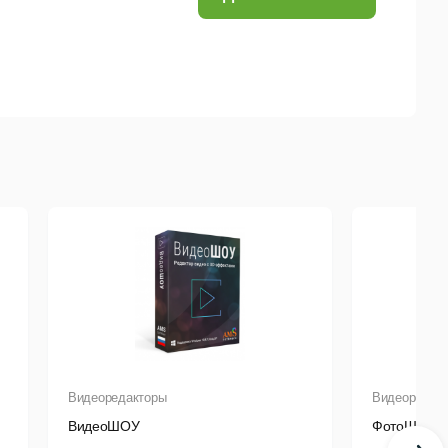
аций через интерфейс Camtasia за один клик.
 нужного момента и приближать отдельные
олировки" вашего ролика: добавление графики и
комментариев, плавное переключение окон,
, субтитров,
аннотаций
и многое другое.
имации.
льнейшего доступа к часто повторяющимся
 для применения в последующих видео.
ие и вставку.
Видеоредакторы
Видеоредак
ВидеоШОУ
ФотоШОУ 
айн-видеокурс в высоком качестве.