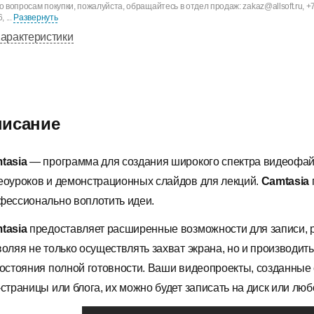
о вопросам покупки, пожалуйста, обращайтесь в отдел продаж: zakaz@allsoft.ru, +7
, ...
Развернуть
арактеристики
исание
tasia
— программа для создания широкого спектра видеофайл
еоуроков и демонстрационных слайдов для лекций.
Camtasia
фессионально воплотить идеи.
tasia
предоставляет расширенные возможности для записи, р
воляя не только осуществлять захват экрана, но и производ
состояния полной готовности. Ваши видеопроекты, созданны
-страницы или блога, их можно будет записать на диск или лю