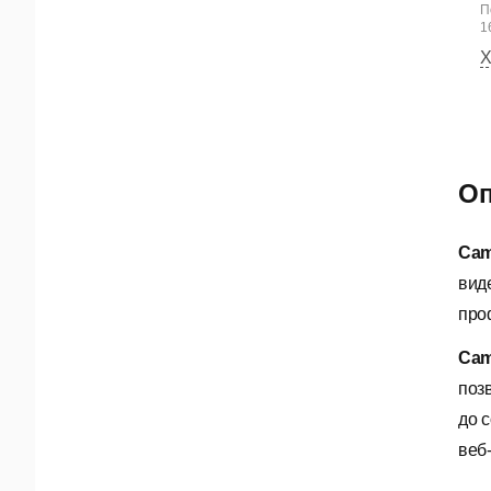
П
16
Х
Оп
Cam
вид
про
Cam
поз
до 
веб