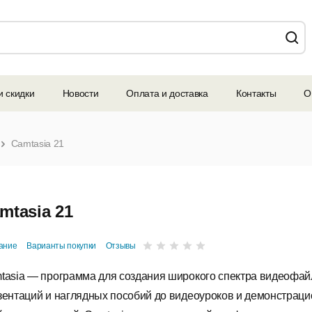
и скидки
Новости
Оплата и доставка
Контакты
О
Camtasia 21
mtasia 21
ание
Варианты покупки
Отзывы
tasia — программа для создания широкого спектра видеофайл
зентаций и наглядных пособий до видеоуроков и демонстрац