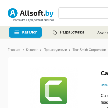
Программы для дома и бизнеса
Каталог
Разработчики
Акции 
Главная
Каталог
Производители
TechSmith Corporation
Ca
Опис
Cam
пре