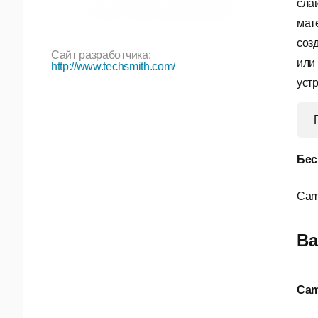
сла
мат
соз
Сайт разработчика:
или
http://www.techsmith.com/
уст
Бес
Cam
Ва
Cam