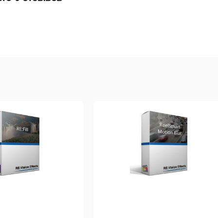
лагин PowerPoint с панелью инструментов для записи презент
ехнология SmartFocus, позволяющая начинать запись трека с
лементы на полученном видео.
ногообразие инструментов Camtasia для редактирования и "п
лементов управления, подсветка курсора, встраивание видео
азмещение текста поверх изображения, добавление опросника
страивание в презентацию клипов, фотографии, музыки и ан
амена фона (зеленый экран).
оздание библиотеки объектов и эффектов для упрощения да
лементам и действиям. Создание персонализированной темы
охранение элементов в библиотеку
Camtasia
через копирован
агрузка роликов в YouTube, Vimeo, Screencast или в свой онл