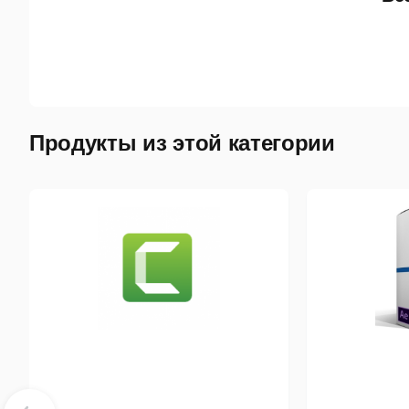
П
Т
э
М
Продукты из этой категории
э
р
В
З
С
э
С
З