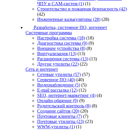
ЧПУ и CAM-систем
(1)
(1)
Строительство и пожарная безопасность
(42)
(42)
Инженерные калькуляторы
(28)
(28)
Разработка, системное ПО, интернет
Системные программы
Настройка системы
(18)
(18)
Диагностика системы
(9)
(9)
Внешние устройства
(8)
(8)
Виртуализация
(13)
(13)
Расширения системы
(13)
(13)
Другие утилиты
(22)
(22)
Сеть и интернет
Сетевые утилиты
(57)
(57)
Серверное ПО
(40)
(40)
Видеонаблюдение
(5)
(5)
E-mail рассылка
(12)
(12)
SEO, интернет-маркетинг
(4)
(4)
Онлайн-общение
(9)
(9)
Родительский контроль
(8)
(8)
Создание сайтов
(20)
(20)
Почтовые клиенты
(7)
(7)
Почтовые утилиты
(23)
(23)
WWW-утилиты
(1)
(1)