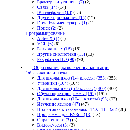
Браузеры и утилиты
(2)
(2)
Связь
(14)
(14)
IP-телефония
(13)
(13)
Другие приложения
(15)
(15)
Download-менеджеры
(1)
(1)
Поиск
(2)
(2)
Программирование
ActiveX
(1)
(1)
VCL
(6)
(6)
Базы данных
(16)
(16)
Другие библиотеки
(13)
(13)
Разработка ПО
(90)
(90)
Образование, развлечение, навигация
Образование и наука
Для школьников (1-4 классы)
(353)
(353)
Учебники
(104)
(104)
Для школьников (5-9 классы)
(360)
(360)
Обучающие программы
(191)
(191)
Для школьников (10-11 классы)
(93)
(93)
Изучение языков
(47)
(47)
Подготовка к экзаменам, ЕГЭ, ЕНТ
(28)
(28)
Программы для ВУЗов
(13)
(13)
Справочники
(3)
(3)
Видеокурсы
(3)
(3)