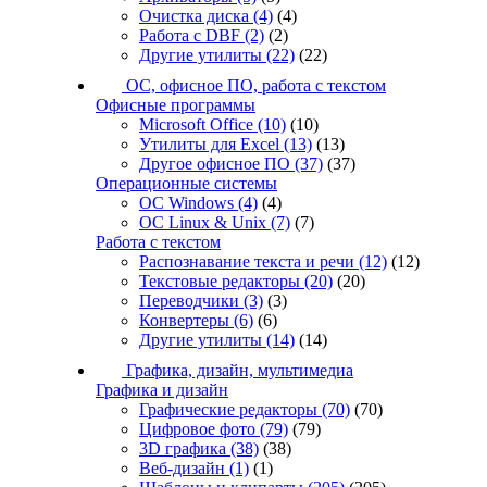
Очистка диска
(4)
(4)
Работа с DBF
(2)
(2)
Другие утилиты
(22)
(22)
ОС, офисное ПО, работа с текстом
Офисные программы
Microsoft Office
(10)
(10)
Утилиты для Excel
(13)
(13)
Другое офисное ПО
(37)
(37)
Операционные системы
ОС Windows
(4)
(4)
ОС Linux & Unix
(7)
(7)
Работа с текстом
Распознавание текста и речи
(12)
(12)
Текстовые редакторы
(20)
(20)
Переводчики
(3)
(3)
Конвертеры
(6)
(6)
Другие утилиты
(14)
(14)
Графика, дизайн, мультимедиа
Графика и дизайн
Графические редакторы
(70)
(70)
Цифровое фото
(79)
(79)
3D графика
(38)
(38)
Веб-дизайн
(1)
(1)