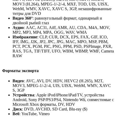
MOV3 (H.264), MPEG-1/-2/-4, MXF, TOD, UIS, UISX,
WebM, WMV, XAVC, XAVC S, 3GP, незашифрованные
титры для DVD
Видео 360°
: равноугольный формат, одинарный и
двойной рыбий глаз
Аудио
: AAC, AC31, Aiff, AMR, AU, CDA, M4A, MOV,
MP2, MP3, MP4, MPA, OGG, WAV, WMA
Изображение
: CLP, CUR, DCX, EPS, FAX, GIF, ICO,
IFF, IMG, J2K, JP2, JPC, JPG, MAC, MPO, MSP, PBM,
PCT, PCX, PGM, PIC, PNG, PPM, PSD, PSPImage, PXR,
RAS, TGA, TIF/TIFF, UFO, WBM, WBMP, WMF, Camera
RAW
Форматы экспорта
Видео
: AVC, AVI, DV, HDV, HEVC2 (H.265), M2T,
MOV3, MPEG-1/-2/-4, UIS, UISX, WebM, WMV, XAVC
S, 3GP
Устройства
: Apple iPod/iPhone/iPad/TV, устройства
Android, Sony PSP/PS3/PS4, Nintendo Wii, совместимые с
Microsoft Xbox форматы, DV, HDV
Диск
: DVD, AVCHD, SD Card, Blu-ray ($)
Веб
: YouTube, Vimeo