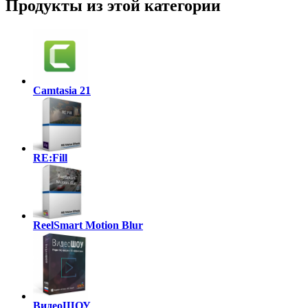
Продукты из этой категории
Camtasia 21
RE:Fill
ReelSmart Motion Blur
ВидеоШОУ