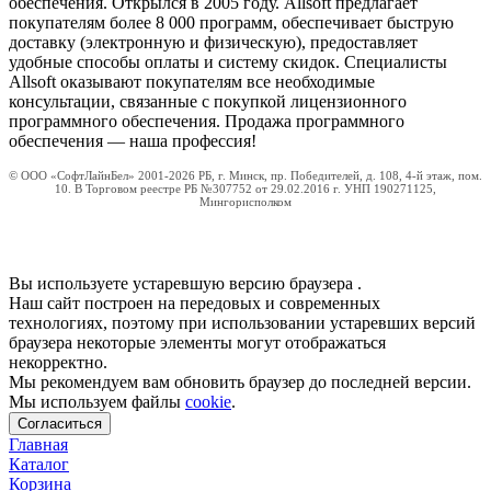
обеспечения. Открылся в 2005 году. Allsoft предлагает
покупателям более 8 000 программ, обеспечивает быструю
доставку (электронную и физическую), предоставляет
удобные способы оплаты и систему скидок. Специалисты
Allsoft оказывают покупателям все необходимые
консультации, связанные с покупкой лицензионного
программного обеспечения. Продажа программного
обеспечения — наша профессия!
© ООО «СофтЛайнБел» 2001-2026 РБ, г. Минск, пр. Победителей, д. 108, 4-й этаж, пом.
10. В Торговом реестре РБ №307752 от 29.02.2016 г. УНП 190271125,
Мингорисполком
Вы используете устаревшую версию браузера
.
Наш сайт построен на передовых и современных
технологиях, поэтому при использовании устаревших версий
браузера некоторые элементы могут отображаться
некорректно.
Мы рекомендуем вам обновить браузер до последней версии.
Мы используем файлы
cookie
.
Согласиться
Главная
Каталог
Корзина