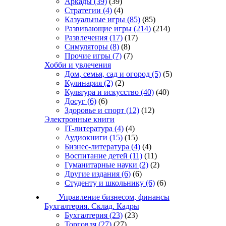
Аркады
(39)
(39)
Стратегии
(4)
(4)
Казуальные игры
(85)
(85)
Развивающие игры
(214)
(214)
Развлечения
(17)
(17)
Симуляторы
(8)
(8)
Прочие игры
(7)
(7)
Хобби и увлечения
Дом, семья, сад и огород
(5)
(5)
Кулинария
(2)
(2)
Культура и искусство
(40)
(40)
Досуг
(6)
(6)
Здоровье и спорт
(12)
(12)
Электронные книги
IT-литература
(4)
(4)
Аудиокниги
(15)
(15)
Бизнес-литература
(4)
(4)
Воспитание детей
(11)
(11)
Гуманитарные науки
(2)
(2)
Другие издания
(6)
(6)
Студенту и школьнику
(6)
(6)
Управление бизнесом, финансы
Бухгалтерия. Склад. Кадры
Бухгалтерия
(23)
(23)
Торговля
(27)
(27)