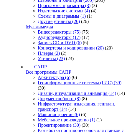
Шаблоны и клипарты
(205)
(205)
Программы просмотра
(3)
(3)
Издательские системы
(4)
(4)
Схемы и диаграммы
(1)
(1)
Другие утилиты
(26)
(26)
Мультимедиа
Видеоредакторы
(75)
(75)
Аудиоредакторы
(17)
(17)
Запись CD и DVD
(6)
(6)
Конвертеры и кодировщики
(20)
(20)
Плееры
(2)
(2)
Утилиты
(23)
(23)
САПР
Все программы САПР
Архитектура
(6)
(6)
Геоинформационные системы (ГИС)
(39)
(39)
Дизайн, визуализация и анимация
(14)
(14)
Документооборот
(8)
(8)
Инфраструктура: изыскания, генплан,
транспорт
(14)
(14)
Машиностроение
(6)
(6)
Мебельное производство
(1)
(1)
Проектирование
(30)
(30)
Разработка постпроцессоров для станков с