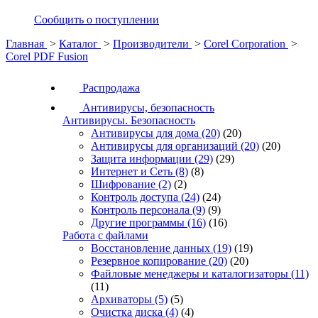
Сообщить о поступлении
Главная
>
Каталог
>
Производители
>
Corel Corporation
>
Corel PDF Fusion
Распродажа
Антивирусы, безопасность
Антивирусы. Безопасность
Антивирусы для дома
(20)
(20)
Антивирусы для организаций
(20)
(20)
Защита информации
(29)
(29)
Интернет и Сеть
(8)
(8)
Шифрование
(2)
(2)
Контроль доступа
(24)
(24)
Контроль персонала
(9)
(9)
Другие программы
(16)
(16)
Работа с файлами
Восстановление данных
(19)
(19)
Резервное копирование
(20)
(20)
Файловые менеджеры и каталогизаторы
(11)
(11)
Архиваторы
(5)
(5)
Очистка диска
(4)
(4)