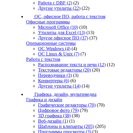
Работа с DBF
(2)
(2)
Другие утилиты
(22)
(22)
ОС, офисное ПО, работа с текстом
Офисные программы
Microsoft Office
(10)
(10)
Утилиты для Excel
(13)
(13)
Другое офисное ПО
(37)
(37)
Операционные системы
ОС Windows
(4)
(4)
ОС Linux & Unix
(7)
(7)
Работа с текстом
Распознавание текста и речи
(12)
(12)
Текстовые редакторы
(20)
(20)
Переводчики
(3)
(3)
Конвертеры
(6)
(6)
Другие утилиты
(14)
(14)
Графика, дизайн, мультимедиа
Графика и дизайн
Графические редакторы
(70)
(70)
Цифровое фото
(79)
(79)
3D графика
(38)
(38)
Веб-дизайн
(1)
(1)
Шаблоны и клипарты
(205)
(205)
Программы просмотра
(3)
(3)