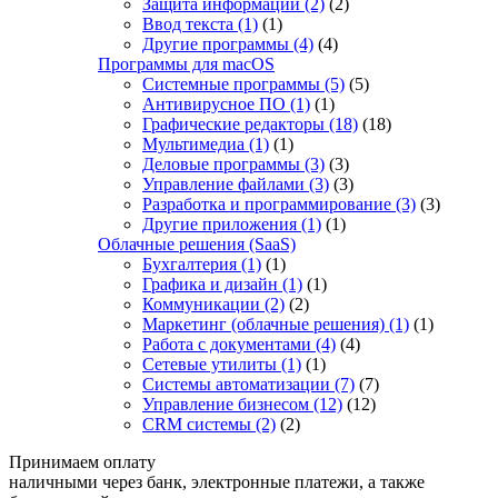
Защита информации
(2)
(2)
Ввод текста
(1)
(1)
Другие программы
(4)
(4)
Программы для macOS
Системные программы
(5)
(5)
Антивирусное ПО
(1)
(1)
Графические редакторы
(18)
(18)
Мультимедиа
(1)
(1)
Деловые программы
(3)
(3)
Управление файлами
(3)
(3)
Разработка и программирование
(3)
(3)
Другие приложения
(1)
(1)
Облачные решения (SaaS)
Бухгалтерия
(1)
(1)
Графика и дизайн
(1)
(1)
Коммуникации
(2)
(2)
Маркетинг (облачные решения)
(1)
(1)
Работа с документами
(4)
(4)
Сетевые утилиты
(1)
(1)
Системы автоматизации
(7)
(7)
Управление бизнесом
(12)
(12)
CRM системы
(2)
(2)
Принимаем оплату
наличными через банк, электронные платежи, а также