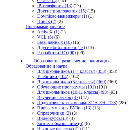
Связь
(14)
(14)
IP-телефония
(13)
(13)
Другие приложения
(15)
(15)
Download-менеджеры
(1)
(1)
Поиск
(2)
(2)
Программирование
ActiveX
(1)
(1)
VCL
(6)
(6)
Базы данных
(16)
(16)
Другие библиотеки
(13)
(13)
Разработка ПО
(90)
(90)
Образование, развлечение, навигация
Образование и наука
Для школьников (1-4 классы)
(353)
(353)
Учебники
(104)
(104)
Для школьников (5-9 классы)
(360)
(360)
Обучающие программы
(191)
(191)
Для школьников (10-11 классы)
(93)
(93)
Изучение языков
(47)
(47)
Подготовка к экзаменам, ЕГЭ, ЕНТ
(28)
(28)
Программы для ВУЗов
(13)
(13)
Справочники
(3)
(3)
Видеокурсы
(3)
(3)
Бизнес-образование
(6)
(6)
Научные расчеты
(21)
(21)