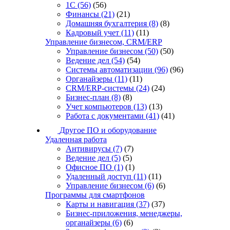
1С
(56)
(56)
Финансы
(21)
(21)
Домашняя бухгалтерия
(8)
(8)
Кадровый учет
(11)
(11)
Управление бизнесом, CRM/ERP
Управление бизнесом
(50)
(50)
Ведение дел
(54)
(54)
Системы автоматизации
(96)
(96)
Органайзеры
(11)
(11)
CRM/ERP-системы
(24)
(24)
Бизнес-план
(8)
(8)
Учет компьютеров
(13)
(13)
Работа с документами
(41)
(41)
Другое ПО и оборудование
Удаленная работа
Антивирусы
(7)
(7)
Ведение дел
(5)
(5)
Офисное ПО
(1)
(1)
Удаленный доступ
(11)
(11)
Управление бизнесом
(6)
(6)
Программы для смартфонов
Карты и навигация
(37)
(37)
Бизнес-приложения, менеджеры,
органайзеры
(6)
(6)