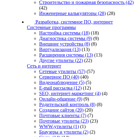
Строительство и пожарная безопасность
(42)
(42)
Инженерные калькуляторы
(28)
(28)
Разработка, системное ПО, интернет
Системные программы
Настройка системы
(18)
(18)
Диагностика системы
(9)
(9)
Внешние устройства
(8)
(8)
Виртуализация
(13)
(13)
Расширения системы
(13)
(13)
Другие утилиты
(22)
(22)
Сеть и интернет
Сетевые утилиты
(57)
(57)
Серверное ПО
(40)
(40)
Видеонаблюдение
(5)
(5)
E-mail рассылка
(12)
(12)
SEO, интернет-маркетинг
(4)
(4)
Онлайн-общение
(9)
(9)
Родительский контроль
(8)
(8)
Создание сайтов
(20)
(20)
Почтовые клиенты
(7)
(7)
Почтовые утилиты
(23)
(23)
WWW-утилиты
(1)
(1)
Браузеры и утилиты
(2)
(2)