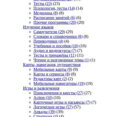
Тесты
(23)
(23)
Психология, тесты
(14)
(14)
Медицина
(8)
(8)
Расписание занятий
(6)
(6)
Прочие программы
(20)
(20)
Изучение языков
Самоучители
(29)
(29)
Словари и справочники
(8)
(8)
Переводчики
(4)
(4)
Учебники и пособия
(10)
(10)
Аудио и видеокурсы
(7)
(7)
Тесты и тренажёры
(11)
(11)
Чтение и разговорные темы
(1)
(1)
Карты, навигация, путешествия
Мобильные карты
(9)
(9)
Карты и сервисы
(8)
(8)
Редакторы карт
(2)
(2)
Мобильные навигаторы
(19)
(19)
Игры и развлечения
Приключения и квесты
(27)
(27)
Action
(10)
(10)
Карточные игры и пасьянсы
(7)
(7)
Логические игры
(57)
(57)
Аркады
(39)
(39)
Стратегии
(4)
(4)