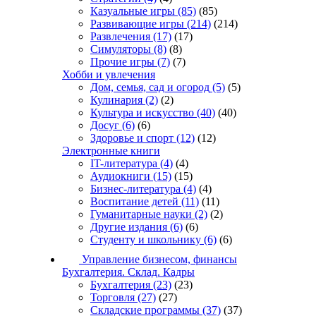
Казуальные игры
(85)
(85)
Развивающие игры
(214)
(214)
Развлечения
(17)
(17)
Симуляторы
(8)
(8)
Прочие игры
(7)
(7)
Хобби и увлечения
Дом, семья, сад и огород
(5)
(5)
Кулинария
(2)
(2)
Культура и искусство
(40)
(40)
Досуг
(6)
(6)
Здоровье и спорт
(12)
(12)
Электронные книги
IT-литература
(4)
(4)
Аудиокниги
(15)
(15)
Бизнес-литература
(4)
(4)
Воспитание детей
(11)
(11)
Гуманитарные науки
(2)
(2)
Другие издания
(6)
(6)
Студенту и школьнику
(6)
(6)
Управление бизнесом, финансы
Бухгалтерия. Склад. Кадры
Бухгалтерия
(23)
(23)
Торговля
(27)
(27)
Складские программы
(37)
(37)