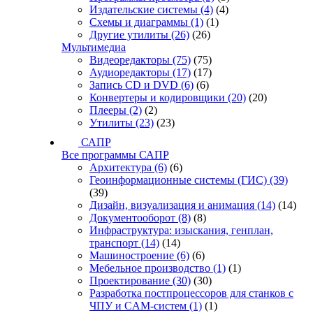
Издательские системы
(4)
(4)
Схемы и диаграммы
(1)
(1)
Другие утилиты
(26)
(26)
Мультимедиа
Видеоредакторы
(75)
(75)
Аудиоредакторы
(17)
(17)
Запись CD и DVD
(6)
(6)
Конвертеры и кодировщики
(20)
(20)
Плееры
(2)
(2)
Утилиты
(23)
(23)
САПР
Все программы САПР
Архитектура
(6)
(6)
Геоинформационные системы (ГИС)
(39)
(39)
Дизайн, визуализация и анимация
(14)
(14)
Документооборот
(8)
(8)
Инфраструктура: изыскания, генплан,
транспорт
(14)
(14)
Машиностроение
(6)
(6)
Мебельное производство
(1)
(1)
Проектирование
(30)
(30)
Разработка постпроцессоров для станков с
ЧПУ и CAM-систем
(1)
(1)