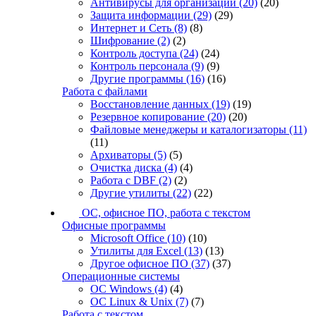
Антивирусы для организаций
(20)
(20)
Защита информации
(29)
(29)
Интернет и Сеть
(8)
(8)
Шифрование
(2)
(2)
Контроль доступа
(24)
(24)
Контроль персонала
(9)
(9)
Другие программы
(16)
(16)
Работа с файлами
Восстановление данных
(19)
(19)
Резервное копирование
(20)
(20)
Файловые менеджеры и каталогизаторы
(11)
(11)
Архиваторы
(5)
(5)
Очистка диска
(4)
(4)
Работа с DBF
(2)
(2)
Другие утилиты
(22)
(22)
ОС, офисное ПО, работа с текстом
Офисные программы
Microsoft Office
(10)
(10)
Утилиты для Excel
(13)
(13)
Другое офисное ПО
(37)
(37)
Операционные системы
ОС Windows
(4)
(4)
ОС Linux & Unix
(7)
(7)
Работа с текстом