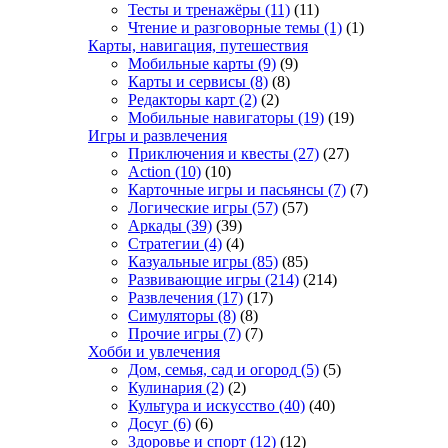
Тесты и тренажёры
(11)
(11)
Чтение и разговорные темы
(1)
(1)
Карты, навигация, путешествия
Мобильные карты
(9)
(9)
Карты и сервисы
(8)
(8)
Редакторы карт
(2)
(2)
Мобильные навигаторы
(19)
(19)
Игры и развлечения
Приключения и квесты
(27)
(27)
Action
(10)
(10)
Карточные игры и пасьянсы
(7)
(7)
Логические игры
(57)
(57)
Аркады
(39)
(39)
Стратегии
(4)
(4)
Казуальные игры
(85)
(85)
Развивающие игры
(214)
(214)
Развлечения
(17)
(17)
Симуляторы
(8)
(8)
Прочие игры
(7)
(7)
Хобби и увлечения
Дом, семья, сад и огород
(5)
(5)
Кулинария
(2)
(2)
Культура и искусство
(40)
(40)
Досуг
(6)
(6)
Здоровье и спорт
(12)
(12)