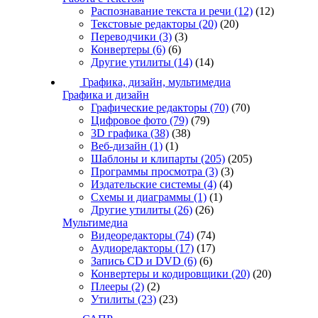
Распознавание текста и речи
(12)
(12)
Текстовые редакторы
(20)
(20)
Переводчики
(3)
(3)
Конвертеры
(6)
(6)
Другие утилиты
(14)
(14)
Графика, дизайн, мультимедиа
Графика и дизайн
Графические редакторы
(70)
(70)
Цифровое фото
(79)
(79)
3D графика
(38)
(38)
Веб-дизайн
(1)
(1)
Шаблоны и клипарты
(205)
(205)
Программы просмотра
(3)
(3)
Издательские системы
(4)
(4)
Схемы и диаграммы
(1)
(1)
Другие утилиты
(26)
(26)
Мультимедиа
Видеоредакторы
(74)
(74)
Аудиоредакторы
(17)
(17)
Запись CD и DVD
(6)
(6)
Конвертеры и кодировщики
(20)
(20)
Плееры
(2)
(2)
Утилиты
(23)
(23)