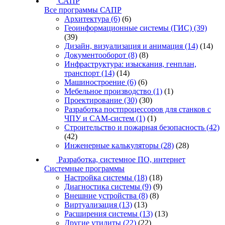
САПР
Все программы САПР
Архитектура
(6)
(6)
Геоинформационные системы (ГИС)
(39)
(39)
Дизайн, визуализация и анимация
(14)
(14)
Документооборот
(8)
(8)
Инфраструктура: изыскания, генплан,
транспорт
(14)
(14)
Машиностроение
(6)
(6)
Мебельное производство
(1)
(1)
Проектирование
(30)
(30)
Разработка постпроцессоров для станков с
ЧПУ и CAM-систем
(1)
(1)
Строительство и пожарная безопасность
(42)
(42)
Инженерные калькуляторы
(28)
(28)
Разработка, системное ПО, интернет
Системные программы
Настройка системы
(18)
(18)
Диагностика системы
(9)
(9)
Внешние устройства
(8)
(8)
Виртуализация
(13)
(13)
Расширения системы
(13)
(13)
Другие утилиты
(22)
(22)