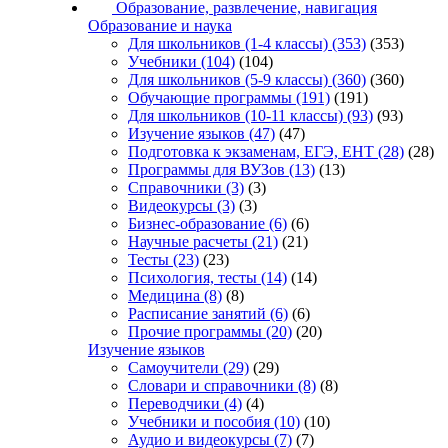
Образование, развлечение, навигация
Образование и наука
Для школьников (1-4 классы)
(353)
(353)
Учебники
(104)
(104)
Для школьников (5-9 классы)
(360)
(360)
Обучающие программы
(191)
(191)
Для школьников (10-11 классы)
(93)
(93)
Изучение языков
(47)
(47)
Подготовка к экзаменам, ЕГЭ, ЕНТ
(28)
(28)
Программы для ВУЗов
(13)
(13)
Справочники
(3)
(3)
Видеокурсы
(3)
(3)
Бизнес-образование
(6)
(6)
Научные расчеты
(21)
(21)
Тесты
(23)
(23)
Психология, тесты
(14)
(14)
Медицина
(8)
(8)
Расписание занятий
(6)
(6)
Прочие программы
(20)
(20)
Изучение языков
Самоучители
(29)
(29)
Словари и справочники
(8)
(8)
Переводчики
(4)
(4)
Учебники и пособия
(10)
(10)
Аудио и видеокурсы
(7)
(7)