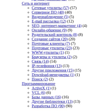
Сеть и интернет
Сетевые утилиты
(57)
(57)
Серверное ПО
(40)
(40)
Видеонаблюдение
(5)
(5)
E-mail рассылка
(12)
(12)
SEO, интернет-маркетинг
(4)
(4)
Онлайн-общение
(9)
(9)
Родительский контроль
(8)
(8)
Создание сайтов
(20)
(20)
Почтовые клиенты
(7)
(7)
Почтовые утилиты
(23)
(23)
WWW-утилиты
(1)
(1)
Браузеры и утилиты
(2)
(2)
Связь
(14)
(14)
IP-телефония
(13)
(13)
Другие приложения
(15)
(15)
Download-менеджеры
(1)
(1)
Поиск
(2)
(2)
Программирование
ActiveX
(1)
(1)
VCL
(6)
(6)
Базы данных
(16)
(16)
Другие библиотеки
(13)
(13)
Разработка ПО
(90)
(90)