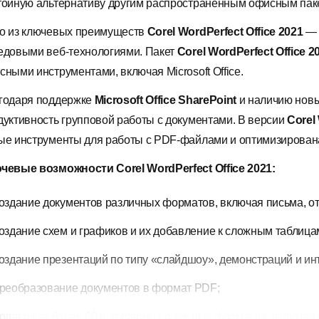
тойную альтернативу другим распространенным офисным пак
о из ключевых преимуществ
Corel WordPerfect Office 2021
— 
едовыми веб-технологиями. Пакет
Corel WordPerfect Office 2
сными инструментами, включая Microsoft Office.
годаря поддержке
Microsoft Office SharePoint
и наличию новы
дуктивность групповой работы с документами. В версии
Corel
ые инструменты для работы с PDF-файлами и оптимизирован
чевые возможности Corel WordPerfect Office 2021:
оздание документов различных форматов, включая письма, от
оздание схем и графиков и их добавление к сложным таблица
оздание презентаций по типу «слайдшоу», демонстраций и ин
реобразование документов в формат PDF;
оддержка более 60 популярных офисных форматов, включая M