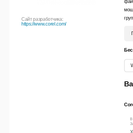
фай
мощ
гру
Сайт разработчика:
https://www.corel.com/
Бес
Ва
Cor
В
За
Х