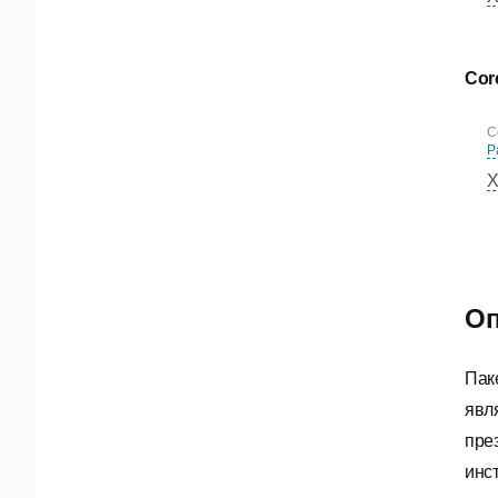
Cor
С
Р
Х
Оп
Пак
явл
пре
инс