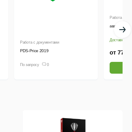
Работа с до
аванСМЕТ
Доставка от 
Работа с документами
PDS-Price 2019
от 772,7
По запросу
0
Выб