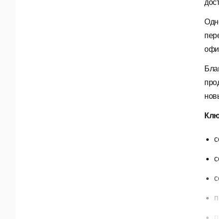
дос
Одн
пер
офи
Бла
про
нов
Клю
с
с
с
п
п