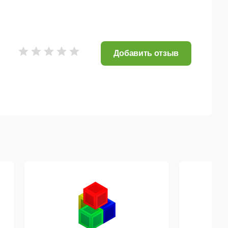
aphics;
Добавить отзыв
fect XML Project Designer;
астроена пользователем под свой собственный
ономия времени и повышается эффективность
el WordPerfect Office
2021
включает поддержку
трументы предварительного просмотра данных.
входят
более 10 тысяч изображений Clipart, более
шаблонов документов, а также обучающие видео
ига WordPerfect.