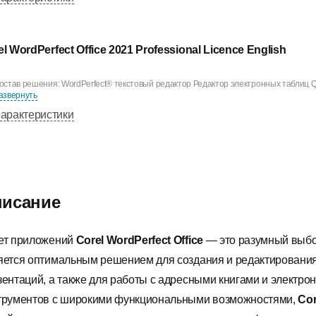
el WordPerfect Office 2021 Professional Licence English
остав решения: WordPerfect® текстовый редактор Редактор электронных таблиц Qua
азвернуть
арактеристики
исание
ет приложений
Corel WordPerfect Office
— это разумный выбо
яется оптимальным решением для создания и редактирования
зентаций, а также для работы с адресными книгами и элект
трументов с широкими функциональными возможностями,
Cor