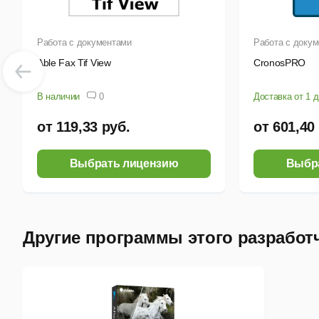
Осн
W
Работа с документами
Работа с доку
Able Fax Tif View
CronosPRO
Q
P
В наличии
0
Доставка от 1 
W
от 119,33 руб.
от 601,40
A
Выбрать лицензию
Выбр
Другие программы этого разработ