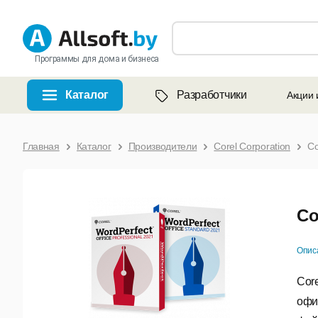
Программы для дома и бизнеса
Каталог
Разработчики
Акции 
Главная
Каталог
Производители
Corel Corporation
Co
Co
Опис
Cor
офи