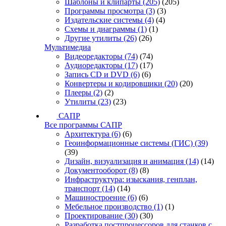
Шаблоны и клипарты
(205)
(205)
Программы просмотра
(3)
(3)
Издательские системы
(4)
(4)
Схемы и диаграммы
(1)
(1)
Другие утилиты
(26)
(26)
Мультимедиа
Видеоредакторы
(74)
(74)
Аудиоредакторы
(17)
(17)
Запись CD и DVD
(6)
(6)
Конвертеры и кодировщики
(20)
(20)
Плееры
(2)
(2)
Утилиты
(23)
(23)
САПР
Все программы САПР
Архитектура
(6)
(6)
Геоинформационные системы (ГИС)
(39)
(39)
Дизайн, визуализация и анимация
(14)
(14)
Документооборот
(8)
(8)
Инфраструктура: изыскания, генплан,
транспорт
(14)
(14)
Машиностроение
(6)
(6)
Мебельное производство
(1)
(1)
Проектирование
(30)
(30)
Разработка постпроцессоров для станков с