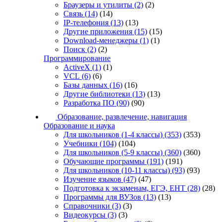
Браузеры и утилиты
(2)
(2)
Связь
(14)
(14)
IP-телефония
(13)
(13)
Другие приложения
(15)
(15)
Download-менеджеры
(1)
(1)
Поиск
(2)
(2)
Программирование
ActiveX
(1)
(1)
VCL
(6)
(6)
Базы данных
(16)
(16)
Другие библиотеки
(13)
(13)
Разработка ПО
(90)
(90)
Образование, развлечение, навигация
Образование и наука
Для школьников (1-4 классы)
(353)
(353)
Учебники
(104)
(104)
Для школьников (5-9 классы)
(360)
(360)
Обучающие программы
(191)
(191)
Для школьников (10-11 классы)
(93)
(93)
Изучение языков
(47)
(47)
Подготовка к экзаменам, ЕГЭ, ЕНТ
(28)
(28)
Программы для ВУЗов
(13)
(13)
Справочники
(3)
(3)
Видеокурсы
(3)
(3)