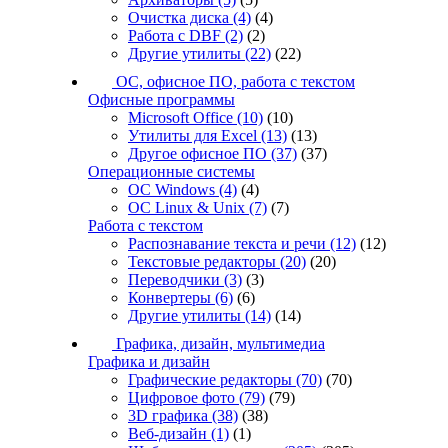
Очистка диска
(4)
(4)
Работа с DBF
(2)
(2)
Другие утилиты
(22)
(22)
ОС, офисное ПО, работа с текстом
Офисные программы
Microsoft Office
(10)
(10)
Утилиты для Excel
(13)
(13)
Другое офисное ПО
(37)
(37)
Операционные системы
ОС Windows
(4)
(4)
ОС Linux & Unix
(7)
(7)
Работа с текстом
Распознавание текста и речи
(12)
(12)
Текстовые редакторы
(20)
(20)
Переводчики
(3)
(3)
Конвертеры
(6)
(6)
Другие утилиты
(14)
(14)
Графика, дизайн, мультимедиа
Графика и дизайн
Графические редакторы
(70)
(70)
Цифровое фото
(79)
(79)
3D графика
(38)
(38)
Веб-дизайн
(1)
(1)