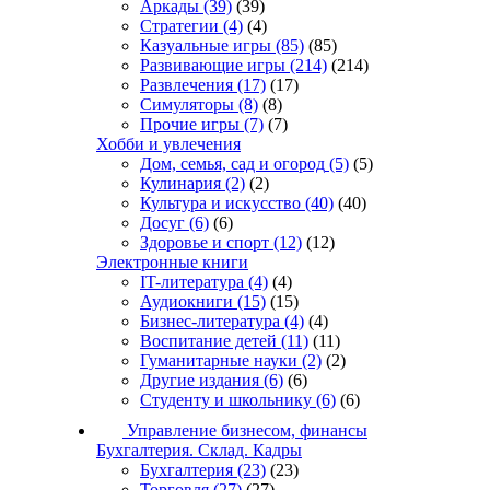
Аркады
(39)
(39)
Стратегии
(4)
(4)
Казуальные игры
(85)
(85)
Развивающие игры
(214)
(214)
Развлечения
(17)
(17)
Симуляторы
(8)
(8)
Прочие игры
(7)
(7)
Хобби и увлечения
Дом, семья, сад и огород
(5)
(5)
Кулинария
(2)
(2)
Культура и искусство
(40)
(40)
Досуг
(6)
(6)
Здоровье и спорт
(12)
(12)
Электронные книги
IT-литература
(4)
(4)
Аудиокниги
(15)
(15)
Бизнес-литература
(4)
(4)
Воспитание детей
(11)
(11)
Гуманитарные науки
(2)
(2)
Другие издания
(6)
(6)
Студенту и школьнику
(6)
(6)
Управление бизнесом, финансы
Бухгалтерия. Склад. Кадры
Бухгалтерия
(23)
(23)
Торговля
(27)
(27)