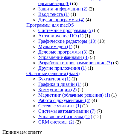
органайзеры
(6)
(6)
Защита информации
(2)
(2)
Ввод текста
(1)
(1)
Другие программы
(4)
(4)
Программы для macOS
Системные программы
(5)
(5)
Антивирусное ПО
(1)
(1)
Графические редакторы
(18)
(18)
Мультимедиа
(1)
(1)
Деловые программы
(3)
(3)
Управление файлами
(3)
(3)
Разработка и программирование
(3)
(3)
Другие приложения
(1)
(1)
Облачные решения (SaaS)
Бухгалтерия
(1)
(1)
Графика и дизайн
(1)
(1)
Коммуникации
(2)
(2)
Маркетинг (облачные решения)
(1)
(1)
Работа с документами
(4)
(4)
Сетевые утилиты
(1)
(1)
Системы автоматизации
(7)
(7)
Управление бизнесом
(12)
(12)
CRM системы
(2)
(2)
Принимаем оплату