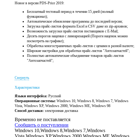
Новое в версии PDS-Price 2019:
Бесплатный тестовый период в течении 15 дней (полный
функционал);
Автоматическое обновление программы до последней версии;
Загрузка прайс-листов формата Excel и CSV даже из zip-архивов;
Возможность загрузки прайс-листов поставщиков с E-Mail;
Десять порогов наценки с линеаризацией (Пороги наценок можно
посмотреть на графике);
Обработка многостраничных прайс-листов с ценами в разной валюте;
Широкие настройки для обработки прайс-листов "Автозапчастей";
Полностью автоматические объединение товаров прайс-листов
"Автозапчастей";
Свернуть
Характеристики
Языки интерфейса:
Русский
Операционные системы:
Windows 10, Windows 8, Windows 7, Windows
Vista, Windows XP, Windows 2000, Windows ME, Windows 98
Способ доставки:
электронная доставка
Временно не поставляется
Сообщить о поступлении
Windows 10,Windows 8,Windows 7,Windows
Vista,Windows XP,Windows 2000,Windows ME,Windows