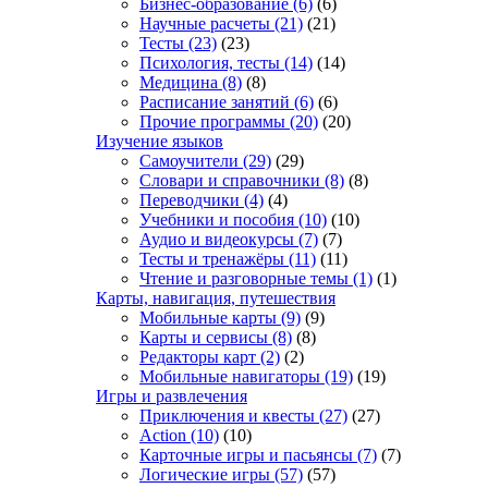
Бизнес-образование
(6)
(6)
Научные расчеты
(21)
(21)
Тесты
(23)
(23)
Психология, тесты
(14)
(14)
Медицина
(8)
(8)
Расписание занятий
(6)
(6)
Прочие программы
(20)
(20)
Изучение языков
Самоучители
(29)
(29)
Словари и справочники
(8)
(8)
Переводчики
(4)
(4)
Учебники и пособия
(10)
(10)
Аудио и видеокурсы
(7)
(7)
Тесты и тренажёры
(11)
(11)
Чтение и разговорные темы
(1)
(1)
Карты, навигация, путешествия
Мобильные карты
(9)
(9)
Карты и сервисы
(8)
(8)
Редакторы карт
(2)
(2)
Мобильные навигаторы
(19)
(19)
Игры и развлечения
Приключения и квесты
(27)
(27)
Action
(10)
(10)
Карточные игры и пасьянсы
(7)
(7)
Логические игры
(57)
(57)