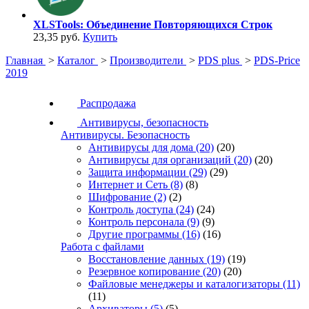
XLSTools: Объединение Повторяющихся Строк
23,35 руб.
Купить
Главная
>
Каталог
>
Производители
>
PDS plus
>
PDS-Price
2019
Распродажа
Антивирусы, безопасность
Антивирусы. Безопасность
Антивирусы для дома
(20)
(20)
Антивирусы для организаций
(20)
(20)
Защита информации
(29)
(29)
Интернет и Сеть
(8)
(8)
Шифрование
(2)
(2)
Контроль доступа
(24)
(24)
Контроль персонала
(9)
(9)
Другие программы
(16)
(16)
Работа с файлами
Восстановление данных
(19)
(19)
Резервное копирование
(20)
(20)
Файловые менеджеры и каталогизаторы
(11)
(11)
Архиваторы
(5)
(5)