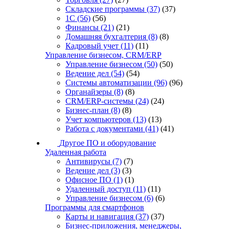
Складские программы
(37)
(37)
1С
(56)
(56)
Финансы
(21)
(21)
Домашняя бухгалтерия
(8)
(8)
Кадровый учет
(11)
(11)
Управление бизнесом, CRM/ERP
Управление бизнесом
(50)
(50)
Ведение дел
(54)
(54)
Системы автоматизации
(96)
(96)
Органайзеры
(8)
(8)
CRM/ERP-системы
(24)
(24)
Бизнес-план
(8)
(8)
Учет компьютеров
(13)
(13)
Работа с документами
(41)
(41)
Другое ПО и оборудование
Удаленная работа
Антивирусы
(7)
(7)
Ведение дел
(3)
(3)
Офисное ПО
(1)
(1)
Удаленный доступ
(11)
(11)
Управление бизнесом
(6)
(6)
Программы для смартфонов
Карты и навигация
(37)
(37)
Бизнес-приложения, менеджеры,