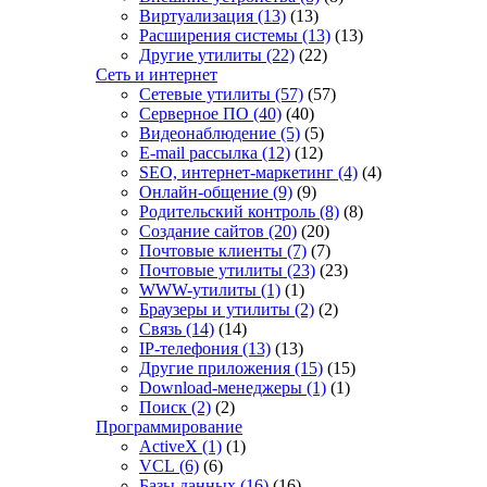
Виртуализация
(13)
(13)
Расширения системы
(13)
(13)
Другие утилиты
(22)
(22)
Сеть и интернет
Сетевые утилиты
(57)
(57)
Серверное ПО
(40)
(40)
Видеонаблюдение
(5)
(5)
E-mail рассылка
(12)
(12)
SEO, интернет-маркетинг
(4)
(4)
Онлайн-общение
(9)
(9)
Родительский контроль
(8)
(8)
Создание сайтов
(20)
(20)
Почтовые клиенты
(7)
(7)
Почтовые утилиты
(23)
(23)
WWW-утилиты
(1)
(1)
Браузеры и утилиты
(2)
(2)
Связь
(14)
(14)
IP-телефония
(13)
(13)
Другие приложения
(15)
(15)
Download-менеджеры
(1)
(1)
Поиск
(2)
(2)
Программирование
ActiveX
(1)
(1)
VCL
(6)
(6)
Базы данных
(16)
(16)