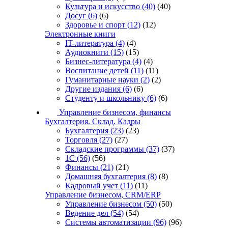
Культура и искусство
(40)
(40)
Досуг
(6)
(6)
Здоровье и спорт
(12)
(12)
Электронные книги
IT-литература
(4)
(4)
Аудиокниги
(15)
(15)
Бизнес-литература
(4)
(4)
Воспитание детей
(11)
(11)
Гуманитарные науки
(2)
(2)
Другие издания
(6)
(6)
Студенту и школьнику
(6)
(6)
Управление бизнесом, финансы
Бухгалтерия. Склад. Кадры
Бухгалтерия
(23)
(23)
Торговля
(27)
(27)
Складские программы
(37)
(37)
1С
(56)
(56)
Финансы
(21)
(21)
Домашняя бухгалтерия
(8)
(8)
Кадровый учет
(11)
(11)
Управление бизнесом, CRM/ERP
Управление бизнесом
(50)
(50)
Ведение дел
(54)
(54)
Системы автоматизации
(96)
(96)