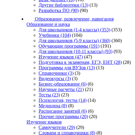
Другие библиотеки
(13)
(13)
Разработка ПО
(90)
(90)
Образование, развлечение, навигация
Образование и наука
Для школьников (1-4 классы)
(353)
(353)
Учебники
(104)
(104)
Для школьников (5-9 классы)
(360)
(360)
Обучающие программы
(191)
(191)
Для школьников (10-11 классы)
(93)
(93)
Изучение языков
(47)
(47)
Подготовка к экзаменам, ЕГЭ, ЕНТ
(28)
(28)
Программы для ВУЗов
(13)
(13)
Справочники
(3)
(3)
Видеокурсы
(3)
(3)
Бизнес-образование
(6)
(6)
Научные расчеты
(21)
(21)
Тесты
(23)
(23)
Психология, тесты
(14)
(14)
Медицина
(8)
(8)
Расписание занятий
(6)
(6)
Прочие программы
(20)
(20)
Изучение языков
Самоучители
(29)
(29)
Словари и справочники
(8)
(8)