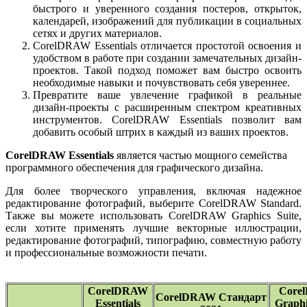
быстрого и уверенного создания постеров, открыток,
календарей, изображений для публикации в социальных
сетях и других материалов.
CorelDRAW Essentials отличается простотой освоения и
удобством в работе при создании замечательных дизайн-
проектов. Такой подход поможет вам быстро освоить
необходимые навыки и почувствовать себя увереннее.
Превратите ваше увлечение графикой в реальные
дизайн-проекты с расширенным спектром креативных
инструментов. CorelDRAW Essentials позволит вам
добавить особый штрих в каждый из ваших проектов.
CorelDRAW Essentials
является частью мощного семейства
программного обеспечения для графического дизайна.
Для более творческого управления, включая надежное
редактирование фотографий, выберите CorelDRAW Standard.
Также вы можете использовать CorelDRAW Graphics Suite,
если хотите применять лучшие векторные иллюстрации,
редактирование фотографий, типографию, совместную работу
и профессиональные возможности печати.
CorelDRAW
Core
CorelDRAW Стандарт
Essentials
Graphi