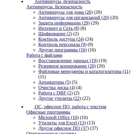
Антивирусы, безопасность
Антивирусы. Безопасность
Антивирусы для дома
(20)
(20)
Антивирусы для организаций
(20)
(20)
Защита информации
(29)
(29)
Интернет и Сеть
(8)
(8)
Шифрование
(2)
(2)
Контроль доступа
(24)
(24)
Контроль персонала
(9)
(9)
Другие программы
(16)
(16)
Работа с файлами
Восстановление данных
(19)
(19)
Резервное копирование
(20)
(20)
Файловые менеджеры и каталогизаторы
(11)
(11)
Архиваторы
(5)
(5)
Очистка диска
(4)
(4)
Работа с DBF
(2)
(2)
Другие утилиты
(22)
(22)
ОС, офисное ПО, работа с текстом
Офисные программы
Microsoft Office
(10)
(10)
Утилиты для Excel
(13)
(13)
Другое офисное ПО
(37)
(37)
Операционные системы