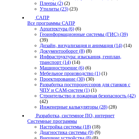
Плееры
(2)
(2)
Утилиты
(23)
(23)
САПР
Все программы САПР
Архитектура
(6)
(6)
Геоинформационные системы (ГИС)
(39)
(39)
Дизайн, визуализация и анимация
(14)
(14)
Документооборот
(8)
(8)
Инфраструктура: изыскания, генплан,
транспорт
(14)
(14)
Машиностроение
(6)
(6)
Мебельное производство
(1)
(1)
Проектирование
(30)
(30)
Разработка постпроцессоров для станков с
ЧПУ и CAM-систем
(1)
(1)
Строительство и пожарная безопасность
(42)
(42)
Инженерные калькуляторы
(28)
(28)
Разработка, системное ПО, интернет
Системные программы
Настройка системы
(18)
(18)
Диагностика системы
(9)
(9)
Внешние устройства
(8)
(8)