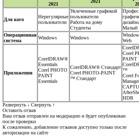
2021
2021
2
Увлеченные графикой
Профес
Нерегулярные
пользователи
графич
Для кого
пользователи
Работа на дому
дизайн
Студенты
Малый
Операционная
Window
Windows
Windows
система
Web
Corel
Corel 
CorelDRAW®
PAINT
Essentials
CorelD
CorelDRAW® Стандарт
Corel PHOTO
™
Приложения
Corel PHOTO-PAINT
PAINT
Corel F
™ Стандарт
Essentials
Manage
CAPTU
AfterSh
HDR
Развернуть
↓
Свернуть
↑
Оставить отзыв
Ваш отзыв отправлен на модерацию и будет опубликован
после проверки
К сожалению, добавление отзывов доступно только после
авторизации на сайте