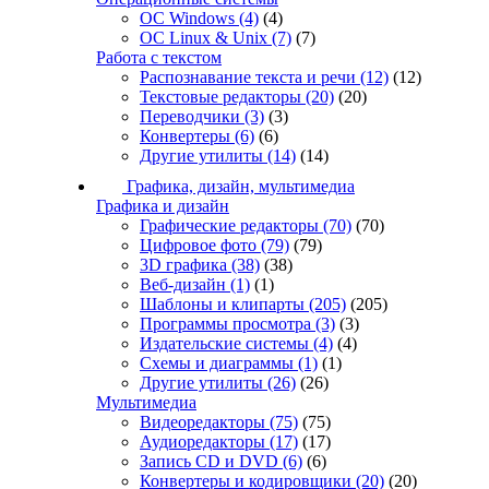
ОС Windows
(4)
(4)
ОС Linux & Unix
(7)
(7)
Работа с текстом
Распознавание текста и речи
(12)
(12)
Текстовые редакторы
(20)
(20)
Переводчики
(3)
(3)
Конвертеры
(6)
(6)
Другие утилиты
(14)
(14)
Графика, дизайн, мультимедиа
Графика и дизайн
Графические редакторы
(70)
(70)
Цифровое фото
(79)
(79)
3D графика
(38)
(38)
Веб-дизайн
(1)
(1)
Шаблоны и клипарты
(205)
(205)
Программы просмотра
(3)
(3)
Издательские системы
(4)
(4)
Схемы и диаграммы
(1)
(1)
Другие утилиты
(26)
(26)
Мультимедиа
Видеоредакторы
(75)
(75)
Аудиоредакторы
(17)
(17)
Запись CD и DVD
(6)
(6)
Конвертеры и кодировщики
(20)
(20)