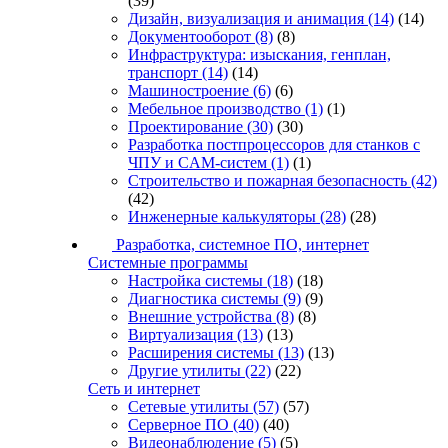
(39)
Дизайн, визуализация и анимация
(14)
(14)
Документооборот
(8)
(8)
Инфраструктура: изыскания, генплан,
транспорт
(14)
(14)
Машиностроение
(6)
(6)
Мебельное производство
(1)
(1)
Проектирование
(30)
(30)
Разработка постпроцессоров для станков с
ЧПУ и CAM-систем
(1)
(1)
Строительство и пожарная безопасность
(42)
(42)
Инженерные калькуляторы
(28)
(28)
Разработка, системное ПО, интернет
Системные программы
Настройка системы
(18)
(18)
Диагностика системы
(9)
(9)
Внешние устройства
(8)
(8)
Виртуализация
(13)
(13)
Расширения системы
(13)
(13)
Другие утилиты
(22)
(22)
Сеть и интернет
Сетевые утилиты
(57)
(57)
Серверное ПО
(40)
(40)
Видеонаблюдение
(5)
(5)