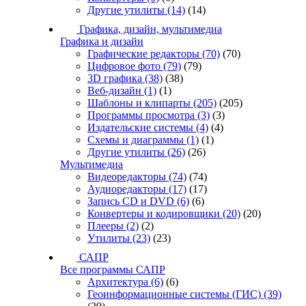
Другие утилиты
(14)
(14)
Графика, дизайн, мультимедиа
Графика и дизайн
Графические редакторы
(70)
(70)
Цифровое фото
(79)
(79)
3D графика
(38)
(38)
Веб-дизайн
(1)
(1)
Шаблоны и клипарты
(205)
(205)
Программы просмотра
(3)
(3)
Издательские системы
(4)
(4)
Схемы и диаграммы
(1)
(1)
Другие утилиты
(26)
(26)
Мультимедиа
Видеоредакторы
(74)
(74)
Аудиоредакторы
(17)
(17)
Запись CD и DVD
(6)
(6)
Конвертеры и кодировщики
(20)
(20)
Плееры
(2)
(2)
Утилиты
(23)
(23)
САПР
Все программы САПР
Архитектура
(6)
(6)
Геоинформационные системы (ГИС)
(39)