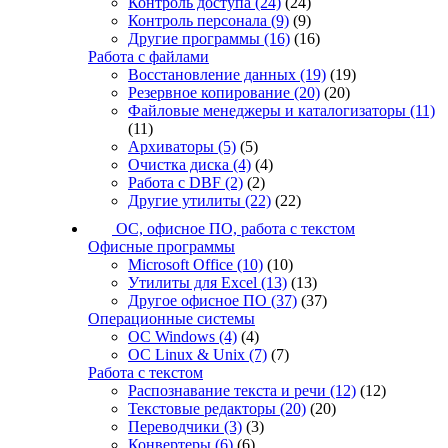
Контроль доступа
(24)
(24)
Контроль персонала
(9)
(9)
Другие программы
(16)
(16)
Работа с файлами
Восстановление данных
(19)
(19)
Резервное копирование
(20)
(20)
Файловые менеджеры и каталогизаторы
(11)
(11)
Архиваторы
(5)
(5)
Очистка диска
(4)
(4)
Работа с DBF
(2)
(2)
Другие утилиты
(22)
(22)
ОС, офисное ПО, работа с текстом
Офисные программы
Microsoft Office
(10)
(10)
Утилиты для Excel
(13)
(13)
Другое офисное ПО
(37)
(37)
Операционные системы
ОС Windows
(4)
(4)
ОС Linux & Unix
(7)
(7)
Работа с текстом
Распознавание текста и речи
(12)
(12)
Текстовые редакторы
(20)
(20)
Переводчики
(3)
(3)
Конвертеры
(6)
(6)