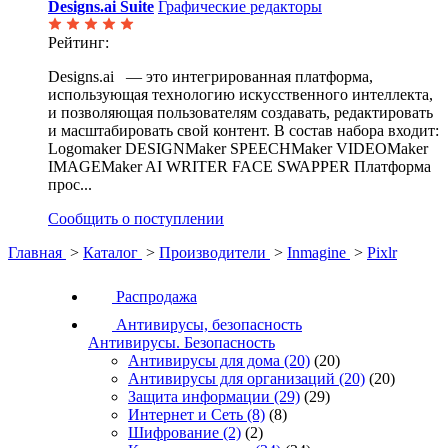
Designs.ai Suite
Графические редакторы
Рейтинг:
Designs.ai — это интегрированная платформа,
использующая технологию искусственного интеллекта,
и позволяющая пользователям создавать, редактировать
и масштабировать свой контент. В состав набора входит:
Logomaker DESIGNMaker SPEECHMaker VIDEOMaker
IMAGEMaker AI WRITER FACE SWAPPER Платформа
прос...
Сообщить о поступлении
Главная
>
Каталог
>
Производители
>
Inmagine
>
Pixlr
Распродажа
Антивирусы, безопасность
Антивирусы. Безопасность
Антивирусы для дома
(20)
(20)
Антивирусы для организаций
(20)
(20)
Защита информации
(29)
(29)
Интернет и Сеть
(8)
(8)
Шифрование
(2)
(2)