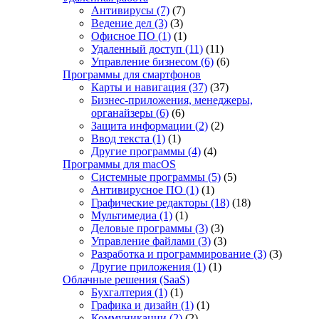
Антивирусы
(7)
(7)
Ведение дел
(3)
(3)
Офисное ПО
(1)
(1)
Удаленный доступ
(11)
(11)
Управление бизнесом
(6)
(6)
Программы для смартфонов
Карты и навигация
(37)
(37)
Бизнес-приложения, менеджеры,
органайзеры
(6)
(6)
Защита информации
(2)
(2)
Ввод текста
(1)
(1)
Другие программы
(4)
(4)
Программы для macOS
Системные программы
(5)
(5)
Антивирусное ПО
(1)
(1)
Графические редакторы
(18)
(18)
Мультимедиа
(1)
(1)
Деловые программы
(3)
(3)
Управление файлами
(3)
(3)
Разработка и программирование
(3)
(3)
Другие приложения
(1)
(1)
Облачные решения (SaaS)
Бухгалтерия
(1)
(1)
Графика и дизайн
(1)
(1)
Коммуникации
(2)
(2)