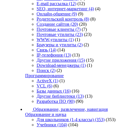
E-mail рассылка
(12)
(12)
SEO, интернет-маркетинг
(4)
(4)
Онлайн-общение
(9)
(9)
Родительский контроль
(8)
(8)
Создание сайтов
(20)
(20)
Почтовые клиенты
(7)
(7)
Почтовые утилиты
(23)
(23)
WWW-утилиты
(1)
(1)
Браузеры и утилиты
(2)
(2)
Связь
(14)
(14)
IP-телефония
(13)
(13)
Другие приложения
(15)
(15)
Download-менеджеры
(1)
(1)
Поиск
(2)
(2)
Программирование
ActiveX
(1)
(1)
VCL
(6)
(6)
Базы данных
(16)
(16)
Другие библиотеки
(13)
(13)
Разработка ПО
(90)
(90)
Образование, развлечение, навигация
Образование и наука
Для школьников (1-4 классы)
(353)
(353)
Учебники
(104)
(104)