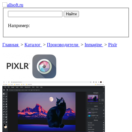
Например:
Главная
>
Каталог
>
Производители
>
Inmagine
>
Pixlr