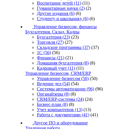
Воспитание детей
(11)
(11)
Гуманитарные науки
(2)
(2)
Другие издания
(6)
(6)
Студенту и школьнику
(6)
(6)
Управление бизнесом, финансы
Бухгалтерия. Склад. Кадры
Бухгалтерия
(23)
(23)
Торговля
(27)
(27)
Складские программы
(37)
(37)
1С
(56)
(56)
Финансы
(21)
(21)
Домашняя бухгалтерия
(8)
(8)
Кадровый учет
(11)
(11)
Управление бизнесом, CRM/ERP
Управление бизнесом
(50)
(50)
Ведение дел
(54)
(54)
Системы автоматизации
(96)
(96)
Органайзеры
(8)
(8)
CRM/ERP-системы
(24)
(24)
Бизнес-план
(8)
(8)
Учет компьютеров
(13)
(13)
Работа с документами
(41)
(41)
Другое ПО и оборудование
Удаленная работа