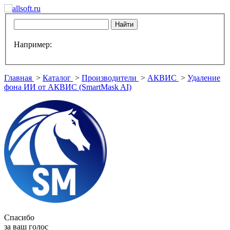
Например:
Главная
>
Каталог
>
Производители
>
АКВИС
>
Удаление
фона ИИ от АКВИС (SmartMask AI)
Спасибо
за ваш голос