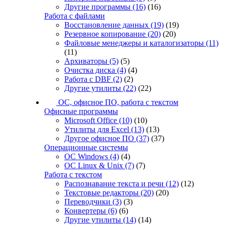
Другие программы
(16)
(16)
Работа с файлами
Восстановление данных
(19)
(19)
Резервное копирование
(20)
(20)
Файловые менеджеры и каталогизаторы
(11)
(11)
Архиваторы
(5)
(5)
Очистка диска
(4)
(4)
Работа с DBF
(2)
(2)
Другие утилиты
(22)
(22)
ОС, офисное ПО, работа с текстом
Офисные программы
Microsoft Office
(10)
(10)
Утилиты для Excel
(13)
(13)
Другое офисное ПО
(37)
(37)
Операционные системы
ОС Windows
(4)
(4)
ОС Linux & Unix
(7)
(7)
Работа с текстом
Распознавание текста и речи
(12)
(12)
Текстовые редакторы
(20)
(20)
Переводчики
(3)
(3)
Конвертеры
(6)
(6)
Другие утилиты
(14)
(14)