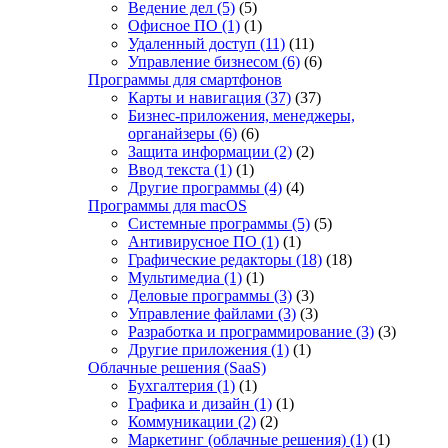
Ведение дел
(5)
(5)
Офисное ПО
(1)
(1)
Удаленный доступ
(11)
(11)
Управление бизнесом
(6)
(6)
Программы для смартфонов
Карты и навигация
(37)
(37)
Бизнес-приложения, менеджеры,
органайзеры
(6)
(6)
Защита информации
(2)
(2)
Ввод текста
(1)
(1)
Другие программы
(4)
(4)
Программы для macOS
Системные программы
(5)
(5)
Антивирусное ПО
(1)
(1)
Графические редакторы
(18)
(18)
Мультимедиа
(1)
(1)
Деловые программы
(3)
(3)
Управление файлами
(3)
(3)
Разработка и программирование
(3)
(3)
Другие приложения
(1)
(1)
Облачные решения (SaaS)
Бухгалтерия
(1)
(1)
Графика и дизайн
(1)
(1)
Коммуникации
(2)
(2)
Маркетинг (облачные решения)
(1)
(1)