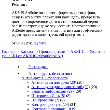
Рейтинг:
AKVIS ArtSuite позволяет оформить фотографию,
создать открытку, плакат или календарь, превратить
цветное современное фото в стилизованный черно-
белый портрет и даже осуществить цветокоррекцию.
ArtSuite представлен в виде плагина для графических
редакторов и в виде отдельной программы.
от 94,42 руб.
Купить
Главная
>
Каталог
>
Производители
>
АКВИС
>
Удаление
фона ИИ от АКВИС (SmartMask AI)
Распродажа
Антивирусы, безопасность
Антивирусы. Безопасность
Антивирусы для дома
(20)
(20)
Антивирусы для организаций
(20)
(20)
Защита информации
(29)
(29)
Интернет и Сеть
(8)
(8)
Шифрование
(2)
(2)
Контроль доступа
(24)
(24)
Контроль персонала
(9)
(9)