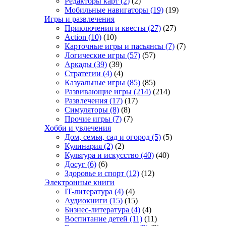
Редакторы карт
(2)
(2)
Мобильные навигаторы
(19)
(19)
Игры и развлечения
Приключения и квесты
(27)
(27)
Action
(10)
(10)
Карточные игры и пасьянсы
(7)
(7)
Логические игры
(57)
(57)
Аркады
(39)
(39)
Стратегии
(4)
(4)
Казуальные игры
(85)
(85)
Развивающие игры
(214)
(214)
Развлечения
(17)
(17)
Симуляторы
(8)
(8)
Прочие игры
(7)
(7)
Хобби и увлечения
Дом, семья, сад и огород
(5)
(5)
Кулинария
(2)
(2)
Культура и искусство
(40)
(40)
Досуг
(6)
(6)
Здоровье и спорт
(12)
(12)
Электронные книги
IT-литература
(4)
(4)
Аудиокниги
(15)
(15)
Бизнес-литература
(4)
(4)
Воспитание детей
(11)
(11)