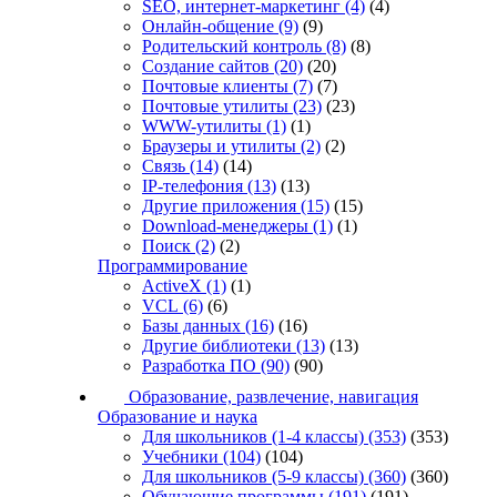
SEO, интернет-маркетинг
(4)
(4)
Онлайн-общение
(9)
(9)
Родительский контроль
(8)
(8)
Создание сайтов
(20)
(20)
Почтовые клиенты
(7)
(7)
Почтовые утилиты
(23)
(23)
WWW-утилиты
(1)
(1)
Браузеры и утилиты
(2)
(2)
Связь
(14)
(14)
IP-телефония
(13)
(13)
Другие приложения
(15)
(15)
Download-менеджеры
(1)
(1)
Поиск
(2)
(2)
Программирование
ActiveX
(1)
(1)
VCL
(6)
(6)
Базы данных
(16)
(16)
Другие библиотеки
(13)
(13)
Разработка ПО
(90)
(90)
Образование, развлечение, навигация
Образование и наука
Для школьников (1-4 классы)
(353)
(353)
Учебники
(104)
(104)
Для школьников (5-9 классы)
(360)
(360)
Обучающие программы
(191)
(191)