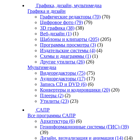
Графика, дизайн, мультимедиа
Графика и дизайн
Графические редакторы
(70)
(70)
Цифровое фото
(79)
(79)
3D графика
(38)
(38)
Веб-дизайн
(1)
(1)
Шаблоны и клипарты
(205)
(205)
Программы просмотра
(3)
(3)
Издательские системы
(4)
(4)
Схемы и диаграммы
(1)
(1)
Другие утилиты
(26)
(26)
Мультимедиа
Видеоредакторы
(75)
(75)
Аудиоредакторы
(17)
(17)
Запись CD и DVD
(6)
(6)
Конвертеры и кодировщики
(20)
(20)
Плееры
(2)
(2)
Утилиты
(23)
(23)
САПР
Все программы САПР
Архитектура
(6)
(6)
Геоинформационные системы (ГИС)
(39)
(39)
Дизайн, визуализация и анимация
(14)
(14)