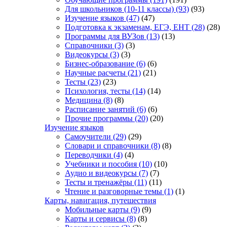
Для школьников (10-11 классы)
(93)
(93)
Изучение языков
(47)
(47)
Подготовка к экзаменам, ЕГЭ, ЕНТ
(28)
(28)
Программы для ВУЗов
(13)
(13)
Справочники
(3)
(3)
Видеокурсы
(3)
(3)
Бизнес-образование
(6)
(6)
Научные расчеты
(21)
(21)
Тесты
(23)
(23)
Психология, тесты
(14)
(14)
Медицина
(8)
(8)
Расписание занятий
(6)
(6)
Прочие программы
(20)
(20)
Изучение языков
Самоучители
(29)
(29)
Словари и справочники
(8)
(8)
Переводчики
(4)
(4)
Учебники и пособия
(10)
(10)
Аудио и видеокурсы
(7)
(7)
Тесты и тренажёры
(11)
(11)
Чтение и разговорные темы
(1)
(1)
Карты, навигация, путешествия
Мобильные карты
(9)
(9)
Карты и сервисы
(8)
(8)