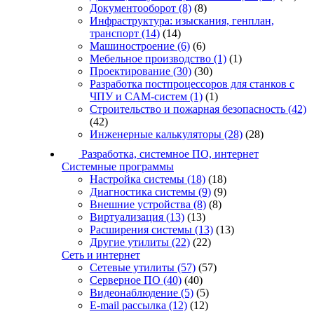
Документооборот
(8)
(8)
Инфраструктура: изыскания, генплан,
транспорт
(14)
(14)
Машиностроение
(6)
(6)
Мебельное производство
(1)
(1)
Проектирование
(30)
(30)
Разработка постпроцессоров для станков с
ЧПУ и CAM-систем
(1)
(1)
Строительство и пожарная безопасность
(42)
(42)
Инженерные калькуляторы
(28)
(28)
Разработка, системное ПО, интернет
Системные программы
Настройка системы
(18)
(18)
Диагностика системы
(9)
(9)
Внешние устройства
(8)
(8)
Виртуализация
(13)
(13)
Расширения системы
(13)
(13)
Другие утилиты
(22)
(22)
Сеть и интернет
Сетевые утилиты
(57)
(57)
Серверное ПО
(40)
(40)
Видеонаблюдение
(5)
(5)
E-mail рассылка
(12)
(12)