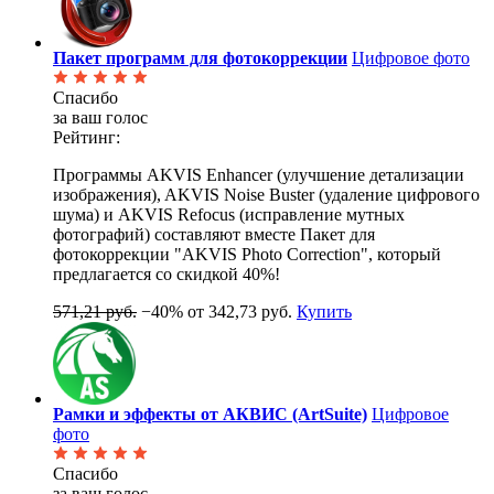
Пакет программ для фотокоррекции
Цифровое фото
Спасибо
за ваш голос
Рейтинг:
Программы AKVIS Enhancer (улучшение детализации
изображения), AKVIS Noise Buster (удаление цифрового
шума) и AKVIS Refocus (исправление мутных
фотографий) составляют вместе Пакет для
фотокоррекции "AKVIS Photo Correction", который
предлагается со скидкой 40%!
571,21 руб.
−40%
от 342,73 руб.
Купить
Рамки и эффекты от АКВИС (ArtSuite)
Цифровое
фото
Спасибо
за ваш голос