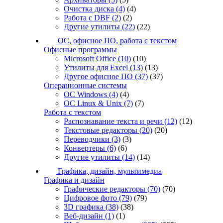
Очистка диска
(4)
(4)
Работа с DBF
(2)
(2)
Другие утилиты
(22)
(22)
ОС, офисное ПО, работа с текстом
Офисные программы
Microsoft Office
(10)
(10)
Утилиты для Excel
(13)
(13)
Другое офисное ПО
(37)
(37)
Операционные системы
ОС Windows
(4)
(4)
ОС Linux & Unix
(7)
(7)
Работа с текстом
Распознавание текста и речи
(12)
(12)
Текстовые редакторы
(20)
(20)
Переводчики
(3)
(3)
Конвертеры
(6)
(6)
Другие утилиты
(14)
(14)
Графика, дизайн, мультимедиа
Графика и дизайн
Графические редакторы
(70)
(70)
Цифровое фото
(79)
(79)
3D графика
(38)
(38)
Веб-дизайн
(1)
(1)