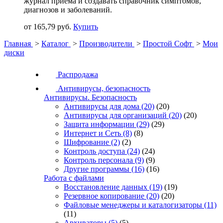
журнал приёма и создавать справочник симптомов,
диагнозов и заболеваний.
от 165,79 руб.
Купить
Главная
>
Каталог
>
Производители
>
Простой Софт
>
Мои
диски
Распродажа
Антивирусы, безопасность
Антивирусы. Безопасность
Антивирусы для дома
(20)
(20)
Антивирусы для организаций
(20)
(20)
Защита информации
(29)
(29)
Интернет и Сеть
(8)
(8)
Шифрование
(2)
(2)
Контроль доступа
(24)
(24)
Контроль персонала
(9)
(9)
Другие программы
(16)
(16)
Работа с файлами
Восстановление данных
(19)
(19)
Резервное копирование
(20)
(20)
Файловые менеджеры и каталогизаторы
(11)
(11)
Архиваторы
(5)
(5)