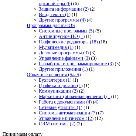
органайзеры
(6)
(6)
Защита информации
(2)
(2)
Ввод текста
(1)
(1)
Другие программы
(4)
(4)
Программы для macOS
Системные программы
(5)
(5)
Антивирусное ПО
(1)
(1)
Графические редакторы
(18)
(18)
Мультимедиа
(1)
(1)
Деловые программы
(3)
(3)
Управление файлами
(3)
(3)
Разработка и программирование
(3)
(3)
Другие приложения
(1)
(1)
Облачные решения (SaaS)
Бухгалтерия
(1)
(1)
Графика и дизайн
(1)
(1)
Коммуникации
(2)
(2)
Маркетинг (облачные решения)
(1)
(1)
Работа с документами
(4)
(4)
Сетевые утилиты
(1)
(1)
Системы автоматизации
(7)
(7)
Управление бизнесом
(12)
(12)
CRM системы
(2)
(2)
Принимаем оплату