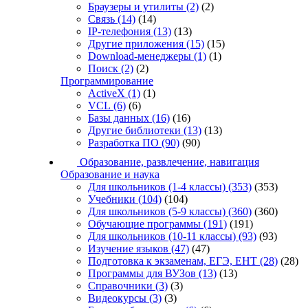
Браузеры и утилиты
(2)
(2)
Связь
(14)
(14)
IP-телефония
(13)
(13)
Другие приложения
(15)
(15)
Download-менеджеры
(1)
(1)
Поиск
(2)
(2)
Программирование
ActiveX
(1)
(1)
VCL
(6)
(6)
Базы данных
(16)
(16)
Другие библиотеки
(13)
(13)
Разработка ПО
(90)
(90)
Образование, развлечение, навигация
Образование и наука
Для школьников (1-4 классы)
(353)
(353)
Учебники
(104)
(104)
Для школьников (5-9 классы)
(360)
(360)
Обучающие программы
(191)
(191)
Для школьников (10-11 классы)
(93)
(93)
Изучение языков
(47)
(47)
Подготовка к экзаменам, ЕГЭ, ЕНТ
(28)
(28)
Программы для ВУЗов
(13)
(13)
Справочники
(3)
(3)
Видеокурсы
(3)
(3)