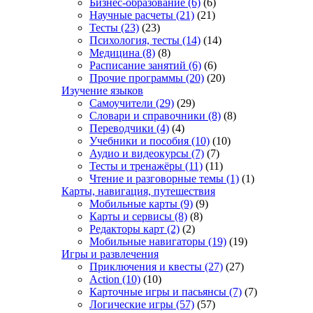
Бизнес-образование
(6)
(6)
Научные расчеты
(21)
(21)
Тесты
(23)
(23)
Психология, тесты
(14)
(14)
Медицина
(8)
(8)
Расписание занятий
(6)
(6)
Прочие программы
(20)
(20)
Изучение языков
Самоучители
(29)
(29)
Словари и справочники
(8)
(8)
Переводчики
(4)
(4)
Учебники и пособия
(10)
(10)
Аудио и видеокурсы
(7)
(7)
Тесты и тренажёры
(11)
(11)
Чтение и разговорные темы
(1)
(1)
Карты, навигация, путешествия
Мобильные карты
(9)
(9)
Карты и сервисы
(8)
(8)
Редакторы карт
(2)
(2)
Мобильные навигаторы
(19)
(19)
Игры и развлечения
Приключения и квесты
(27)
(27)
Action
(10)
(10)
Карточные игры и пасьянсы
(7)
(7)
Логические игры
(57)
(57)