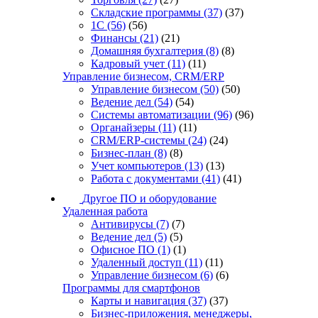
Складские программы
(37)
(37)
1С
(56)
(56)
Финансы
(21)
(21)
Домашняя бухгалтерия
(8)
(8)
Кадровый учет
(11)
(11)
Управление бизнесом, CRM/ERP
Управление бизнесом
(50)
(50)
Ведение дел
(54)
(54)
Системы автоматизации
(96)
(96)
Органайзеры
(11)
(11)
CRM/ERP-системы
(24)
(24)
Бизнес-план
(8)
(8)
Учет компьютеров
(13)
(13)
Работа с документами
(41)
(41)
Другое ПО и оборудование
Удаленная работа
Антивирусы
(7)
(7)
Ведение дел
(5)
(5)
Офисное ПО
(1)
(1)
Удаленный доступ
(11)
(11)
Управление бизнесом
(6)
(6)
Программы для смартфонов
Карты и навигация
(37)
(37)
Бизнес-приложения, менеджеры,