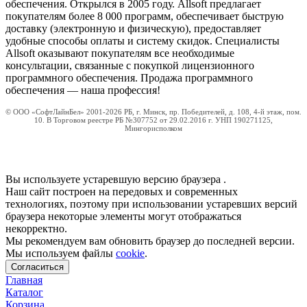
обеспечения. Открылся в 2005 году. Allsoft предлагает
покупателям более 8 000 программ, обеспечивает быструю
доставку (электронную и физическую), предоставляет
удобные способы оплаты и систему скидок. Специалисты
Allsoft оказывают покупателям все необходимые
консультации, связанные с покупкой лицензионного
программного обеспечения. Продажа программного
обеспечения — наша профессия!
© ООО «СофтЛайнБел» 2001-2026 РБ, г. Минск, пр. Победителей, д. 108, 4-й этаж, пом.
10. В Торговом реестре РБ №307752 от 29.02.2016 г. УНП 190271125,
Мингорисполком
Вы используете устаревшую версию браузера
.
Наш сайт построен на передовых и современных
технологиях, поэтому при использовании устаревших версий
браузера некоторые элементы могут отображаться
некорректно.
Мы рекомендуем вам обновить браузер до последней версии.
Мы используем файлы
cookie
.
Согласиться
Главная
Каталог
Корзина