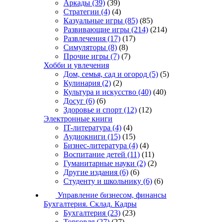
Аркады
(39)
(39)
Стратегии
(4)
(4)
Казуальные игры
(85)
(85)
Развивающие игры
(214)
(214)
Развлечения
(17)
(17)
Симуляторы
(8)
(8)
Прочие игры
(7)
(7)
Хобби и увлечения
Дом, семья, сад и огород
(5)
(5)
Кулинария
(2)
(2)
Культура и искусство
(40)
(40)
Досуг
(6)
(6)
Здоровье и спорт
(12)
(12)
Электронные книги
IT-литература
(4)
(4)
Аудиокниги
(15)
(15)
Бизнес-литература
(4)
(4)
Воспитание детей
(11)
(11)
Гуманитарные науки
(2)
(2)
Другие издания
(6)
(6)
Студенту и школьнику
(6)
(6)
Управление бизнесом, финансы
Бухгалтерия. Склад. Кадры
Бухгалтерия
(23)
(23)
Торговля
(27)
(27)