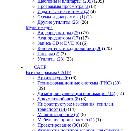
Шаблоны и клипарты
(205)
(205)
Программы просмотра
(3)
(3)
Издательские системы
(4)
(4)
Схемы и диаграммы
(1)
(1)
Другие утилиты
(26)
(26)
Мультимедиа
Видеоредакторы
(75)
(75)
Аудиоредакторы
(17)
(17)
Запись CD и DVD
(6)
(6)
Конвертеры и кодировщики
(20)
(20)
Плееры
(2)
(2)
Утилиты
(23)
(23)
САПР
Все программы САПР
Архитектура
(6)
(6)
Геоинформационные системы (ГИС)
(39)
(39)
Дизайн, визуализация и анимация
(14)
(14)
Документооборот
(8)
(8)
Инфраструктура: изыскания, генплан,
транспорт
(14)
(14)
Машиностроение
(6)
(6)
Мебельное производство
(1)
(1)
Проектирование
(30)
(30)
Разработка постпроцессоров для станков с