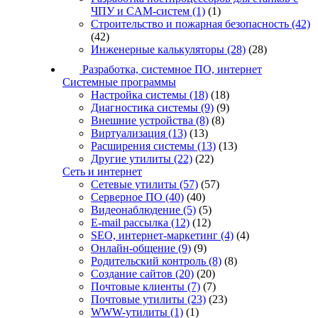
ЧПУ и CAM-систем
(1)
(1)
Строительство и пожарная безопасность
(42)
(42)
Инженерные калькуляторы
(28)
(28)
Разработка, системное ПО, интернет
Системные программы
Настройка системы
(18)
(18)
Диагностика системы
(9)
(9)
Внешние устройства
(8)
(8)
Виртуализация
(13)
(13)
Расширения системы
(13)
(13)
Другие утилиты
(22)
(22)
Сеть и интернет
Сетевые утилиты
(57)
(57)
Серверное ПО
(40)
(40)
Видеонаблюдение
(5)
(5)
E-mail рассылка
(12)
(12)
SEO, интернет-маркетинг
(4)
(4)
Онлайн-общение
(9)
(9)
Родительский контроль
(8)
(8)
Создание сайтов
(20)
(20)
Почтовые клиенты
(7)
(7)
Почтовые утилиты
(23)
(23)
WWW-утилиты
(1)
(1)