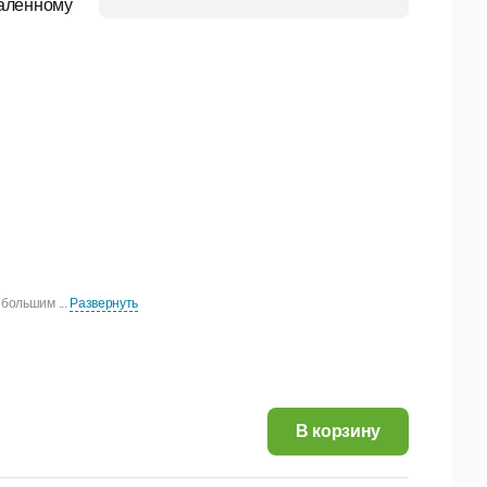
даленному
большим ...
Развернуть
1 070,24 руб.
В корзину