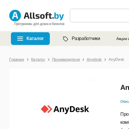
Программы для дома и бизнеса
Каталог
Разработчики
Акции 
Главная
Каталог
Производители
Anydesk
AnyDesk
An
Опис
Про
ком