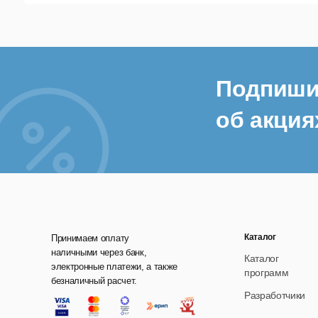
Пр
Дин
Быс
Any
Подпиши
к ин
об акция
Без
Ваш
TLS
шиф
дан
Any
Каталог
Принимаем оплату
наличными через банк,
На 
Каталог
электронные платежи, а также
программ
Any
безналичный расчет.
Any
Разработчики