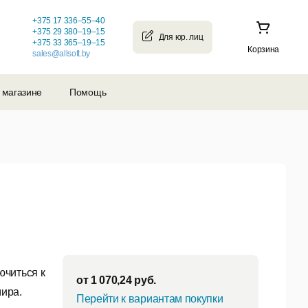
+375 17 336–55–40
+375 29 380–19–15
+375 33 365–19–15
Корзина
sales@allsoft.by
 магазине
Помощь
ючиться к
от
1 070,24
руб.
мира.
Перейти к вариантам покупки