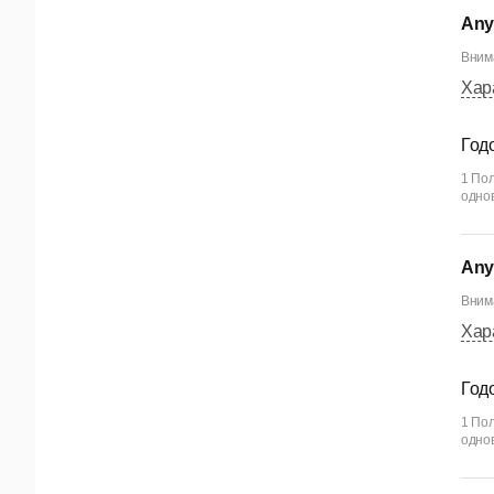
Any
Внима
Хар
Год
1 Пол
одно
Any
Внима
Хар
Год
1 Пол
одно