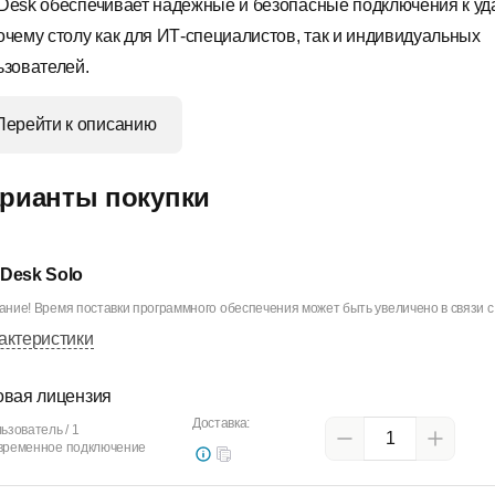
Desk обеспечивает надежные и безопасные подключения к у
очему столу как для ИТ-специалистов, так и индивидуальных
ьзователей.
Перейти к описанию
рианты покупки
Desk Solo
ние! Время поставки программного обеспечения может быть увеличено в связи с 
актеристики
овая лицензия
Доставка:
ьзователь / 1
временное подключение