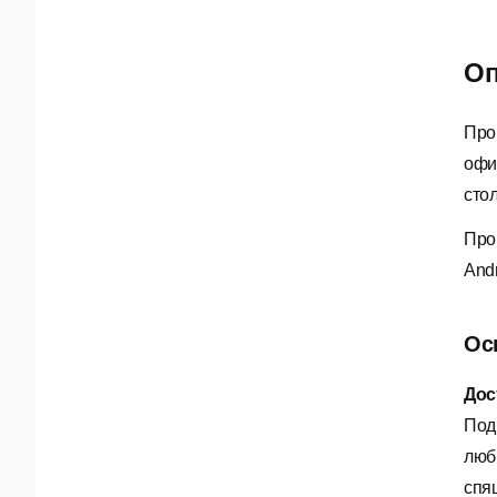
Оп
Про
офи
сто
Про
Andr
Ос
Дос
Под
люб
спя