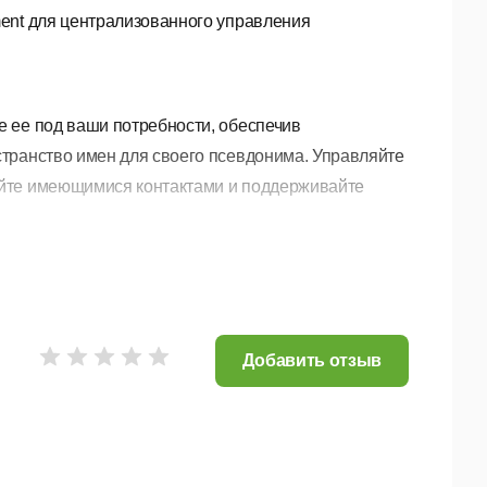
ent для централизованного управления
 ее под ваши потребности, обеспечив
транство имен для своего псевдонима. Управляйте
яйте имеющимися контактами и поддерживайте
нфиденциальности, права доступа, белый список
Добавить отзыв
чата. Рисуйте на экране с помощью функции
 устройству конкретным пользователям.