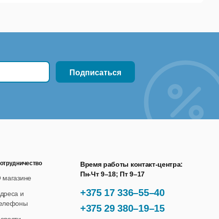
адержка AnyDesk меньше 16 мс в локальных сетях.
 доступа для зон с плохим качеством подключения
используем стандартную банковскую технологию
онированного доступа. 256-битное транзитное
тно высокий уровень шифрования вашего потока
отрудничество
Время работы контакт-центра:
Пн-Чт 9–18; Пт 9–17
ента. Там вы можете создать собственную версию
 магазине
ыми для вашего персонализированного клиента
+375 17 336–55–40
дреса и
елефоны
+375 29 380–19–15