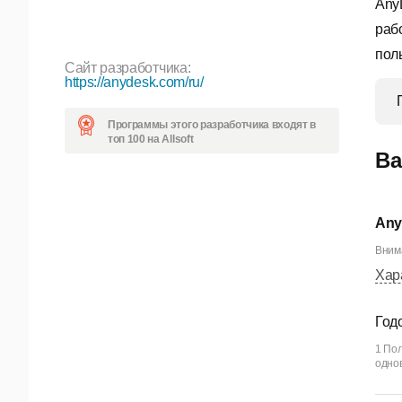
Any
раб
пол
Сайт разработчика:
https://anydesk.com/ru/
Программы этого разработчика входят в
топ 100 на Allsoft
Ва
Any
Внима
Хар
Год
1 Пол
одно