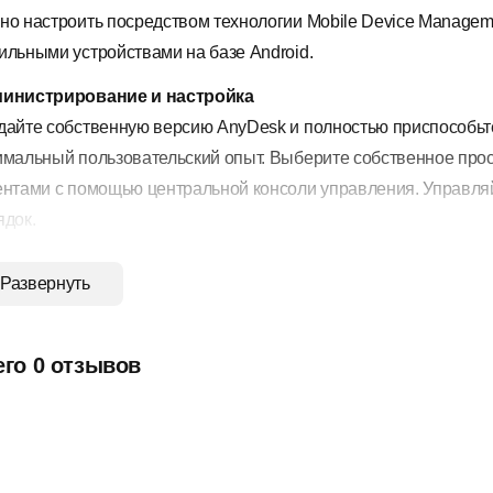
но настроить посредством технологии Mobile Device Managem
ильными устройствами на базе Android.
инистрирование и настройка
дайте собственную версию AnyDesk и полностью приспособьте
имальный пользовательский опыт. Выберите собственное прос
ентами с помощью центральной консоли управления. Управл
ядок.
опасность и конфиденциальность
Развернуть
ановите двухфакторную аутентификацию, настройте режим ко
ьзователей.
его 0 отзывов
местная работа
айтесь с клиентами с помощью интегрированного текстового 
туальной доски. Отправляйте приглашения на доступ к своему