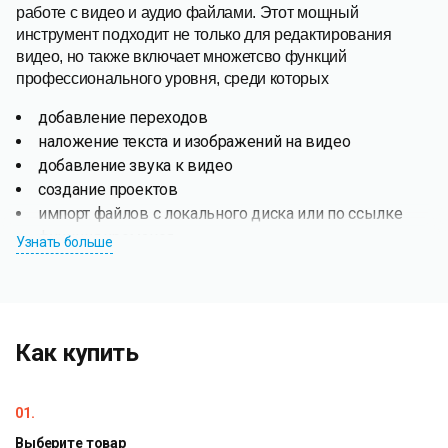
работе с видео и аудио файлами. Этот мощный
инструмент подходит не только для редактирования
видео, но также включает множетсво функций
профессионального уровня, среди которых
добавление переходов
наложение текста и изображений на видео
добавление звука к видео
создание проектов
импорт файлов с локального диска или по ссылке
функция хромакея
Узнать больше
умное редактирование
Редактор поддерживает следующие популярные типы
файлов:MP4 (AVC, AAC), MOV (AVC, AAC), MP3, M4A
(AAC аудио), JPG, PNG
Как купить
01.
Выберите товар