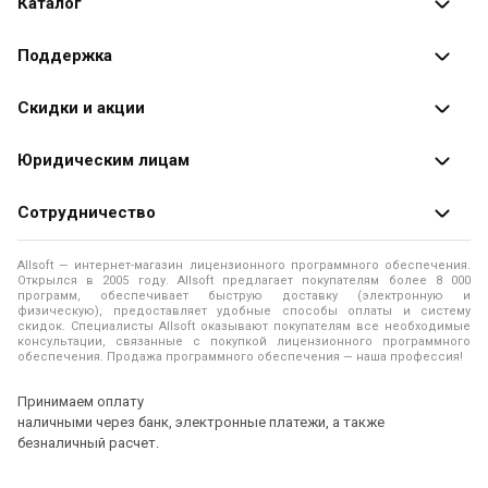
Каталог
Каталог программ
Поддержка
Разработчики
Оплата заказов
Скидки и акции
Оформление заказа
Специальные
предложения
Юридическим лицам
Доставка заказа
Распродажа
Продажа программ юридическим лицам
Сотрудничество
Помощь
О лицензировании программного обеспечения
Уведомление о конфиденциальности
О магазине
Allsoft — интернет-магазин лицензионного программного обеспечения.
Программы для компьютера
Открылся в 2005 году. Allsoft предлагает покупателям более 8 000
Правила продажи
Адреса и телефоны
программ, обеспечивает быструю доставку (электронную и
физическую), предоставляет удобные способы оплаты и систему
Контакты
Политика использования файлов Cookie
скидок. Специалисты Allsoft оказывают покупателям все необходимые
Новости
консультации, связанные с покупкой лицензионного программного
обеспечения. Продажа программного обеспечения — наша профессия!
Отзывы о нас
Принимаем оплату
наличными через банк, электронные платежи, а также
безналичный расчет.