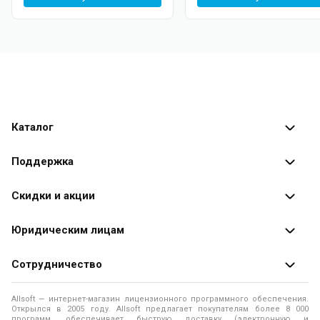
Каталог
Каталог программ
Поддержка
Разработчики
Оплата заказов
Скидки и акции
Оформление заказа
Специальные
предложения
Юридическим лицам
Доставка заказа
Распродажа
Продажа программ юридическим лицам
Сотрудничество
Помощь
О лицензировании программного обеспечения
Уведомление о конфиденциальности
О магазине
Allsoft — интернет-магазин лицензионного программного обеспечения.
Программы для компьютера
Открылся в 2005 году. Allsoft предлагает покупателям более 8 000
Правила продажи
Адреса и телефоны
программ, обеспечивает быструю доставку (электронную и