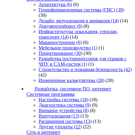
Архитектура
(6)
(6)
Геоинформационные системы (ГИС)
(39)
(39)
Дизайн, визуализация и анимация
(14)
(14)
Документооборот
(8)
(8)
Инфраструктура: изыскания, генплан,
транспорт
(14)
(14)
Машиностроение
(6)
(6)
Мебельное производство
(1)
(1)
Проектирование
(30)
(30)
Разработка постпроцессоров для станков с
ЧПУ и CAM-систем
(1)
(1)
Строительство и пожарная безопасность
(42)
(42)
Инженерные калькуляторы
(28)
(28)
Разработка, системное ПО, интернет
Системные программы
Настройка системы
(18)
(18)
Диагностика системы
(9)
(9)
Внешние устройства
(8)
(8)
Виртуализация
(13)
(13)
Расширения системы
(13)
(13)
Другие утилиты
(22)
(22)
Сеть и интернет