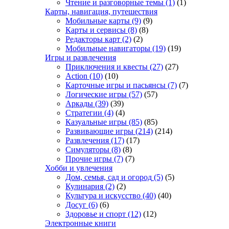
Чтение и разговорные темы
(1)
(1)
Карты, навигация, путешествия
Мобильные карты
(9)
(9)
Карты и сервисы
(8)
(8)
Редакторы карт
(2)
(2)
Мобильные навигаторы
(19)
(19)
Игры и развлечения
Приключения и квесты
(27)
(27)
Action
(10)
(10)
Карточные игры и пасьянсы
(7)
(7)
Логические игры
(57)
(57)
Аркады
(39)
(39)
Стратегии
(4)
(4)
Казуальные игры
(85)
(85)
Развивающие игры
(214)
(214)
Развлечения
(17)
(17)
Симуляторы
(8)
(8)
Прочие игры
(7)
(7)
Хобби и увлечения
Дом, семья, сад и огород
(5)
(5)
Кулинария
(2)
(2)
Культура и искусство
(40)
(40)
Досуг
(6)
(6)
Здоровье и спорт
(12)
(12)
Электронные книги