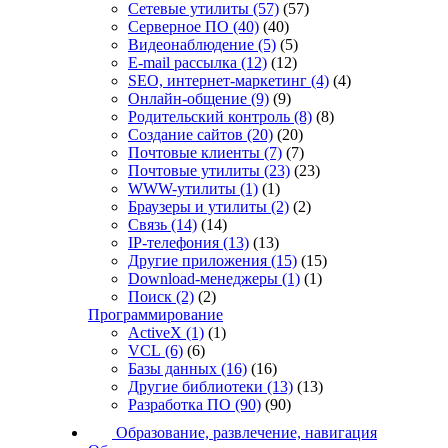
Сетевые утилиты
(57)
(57)
Серверное ПО
(40)
(40)
Видеонаблюдение
(5)
(5)
E-mail рассылка
(12)
(12)
SEO, интернет-маркетинг
(4)
(4)
Онлайн-общение
(9)
(9)
Родительский контроль
(8)
(8)
Создание сайтов
(20)
(20)
Почтовые клиенты
(7)
(7)
Почтовые утилиты
(23)
(23)
WWW-утилиты
(1)
(1)
Браузеры и утилиты
(2)
(2)
Связь
(14)
(14)
IP-телефония
(13)
(13)
Другие приложения
(15)
(15)
Download-менеджеры
(1)
(1)
Поиск
(2)
(2)
Программирование
ActiveX
(1)
(1)
VCL
(6)
(6)
Базы данных
(16)
(16)
Другие библиотеки
(13)
(13)
Разработка ПО
(90)
(90)
Образование, развлечение, навигация