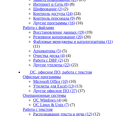
Интернет и Сеть
(8)
(8)
Шифрование
(2)
(2)
Контроль доступа
(24)
(24)
Контроль персонала
(9)
(9)
Другие программы
(16)
(16)
Работа с файлами
Восстановление данных
(19)
(19)
Резервное копирование
(20)
(20)
Файловые менеджеры и каталогизаторы
(11)
(11)
Архиваторы
(5)
(5)
Очистка диска
(4)
(4)
Работа с DBF
(2)
(2)
Другие утилиты
(22)
(22)
ОС, офисное ПО, работа с текстом
Офисные программы
Microsoft Office
(10)
(10)
Утилиты для Excel
(13)
(13)
Другое офисное ПО
(37)
(37)
Операционные системы
ОС Windows
(4)
(4)
ОС Linux & Unix
(7)
(7)
Работа с текстом
Распознавание текста и речи
(12)
(12)