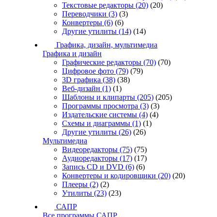
Текстовые редакторы
(20)
(20)
Переводчики
(3)
(3)
Конвертеры
(6)
(6)
Другие утилиты
(14)
(14)
Графика, дизайн, мультимедиа
Графика и дизайн
Графические редакторы
(70)
(70)
Цифровое фото
(79)
(79)
3D графика
(38)
(38)
Веб-дизайн
(1)
(1)
Шаблоны и клипарты
(205)
(205)
Программы просмотра
(3)
(3)
Издательские системы
(4)
(4)
Схемы и диаграммы
(1)
(1)
Другие утилиты
(26)
(26)
Мультимедиа
Видеоредакторы
(75)
(75)
Аудиоредакторы
(17)
(17)
Запись CD и DVD
(6)
(6)
Конвертеры и кодировщики
(20)
(20)
Плееры
(2)
(2)
Утилиты
(23)
(23)
САПР
Все программы САПР