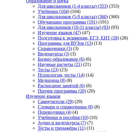
Образование и наука
Для школьников (1-4 классы)
(353)
(353)
Учебники
(104)
(104)
Для школьников (5-9 классы)
(360)
(360)
Обучающие программы
(191)
(191)
Для школьников (10-11 классы)
(93)
(93)
Изучение языков
(47)
(47)
Подготовка к экзаменам, ЕГЭ, ЕНТ
(28)
(28)
Программы для ВУЗов
(13)
(13)
Справочники
(3)
(3)
Видеокурсы
(3)
(3)
Бизнес-образование
(6)
(6)
Научные расчеты
(21)
(21)
Тесты
(23)
(23)
Психология, тесты
(14)
(14)
Медицина
(8)
(8)
Расписание занятий
(6)
(6)
Прочие программы
(20)
(20)
Изучение языков
Самоучители
(29)
(29)
Словари и справочники
(8)
(8)
Переводчики
(4)
(4)
Учебники и пособия
(10)
(10)
Аудио и видеокурсы
(7)
(7)
Тесты и тренажёры
(11)
(11)