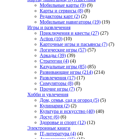
Мобильные карты
(9)
(9)
Карты и сервисы
(8)
(8)
Редакторы карт
(2)
(2)
Мобильные навигаторы
(19)
(19)
Игры и развлечения
Приключения и квесты
(27)
(27)
Action
(10)
(10)
Карточные игры и пасьянсы
(7)
(7)
Логические игры
(57)
(57)
Аркады
(39)
(39)
Стратегии
(4)
(4)
Казуальные игры
(85)
(85)
Развивающие игры
(214)
(214)
Развлечения
(17)
(17)
Симуляторы
(8)
(8)
Прочие игры
(7)
(7)
Хобби и увлечения
Дом, семья, сад и огород
(5)
(5)
Кулинария
(2)
(2)
Культура и искусство
(40)
(40)
Досуг
(6)
(6)
Здоровье и спорт
(12)
(12)
Электронные книги
IT-литература
(4)
(4)