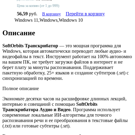
Цена за копию (от 1 до 999):
56,59
руб.
Перейти в корзину
В корзину
Windows 11,Windows,Windows 10
Описание
SoftOrbits Транскрибатор
— это мощная программа для
Windows, которая автоматически переводит любые аудио- и
видеофайлы в текст. Инструмент работает на 100% автономно
на вашем ПК, не требует загрузки файлов в интернет и не
берет плату за минуты распознавания. Поддерживает
пакетную обработку, 25+ языков и создание субтитров (.srt) с
синхронизацией по времени.
Полное описание
Экономьте десятки часов на расшифровке длинных лекций,
интервью и совещаний с помощью
SoftOrbits
Транскрибатора Аудио и Видео
. Программа использует
современные локальные ИИ-алгоритмы для точного
распознавания речи и ее преобразования в текстовые файлы
(.txt) или готовые субтитры (.srt).