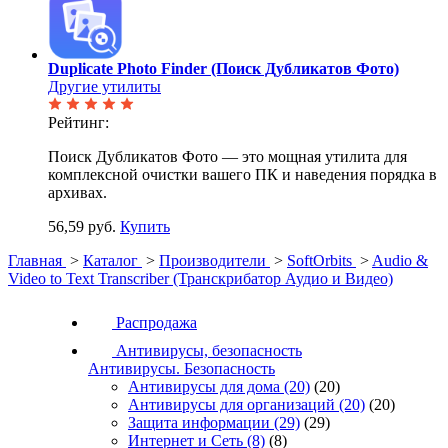
Duplicate Photo Finder (Поиск Дубликатов Фото)
Другие утилиты
Рейтинг:
Поиск Дубликатов Фото — это мощная утилита для
комплексной очистки вашего ПК и наведения порядка в
архивах.
56,59 руб.
Купить
Главная
>
Каталог
>
Производители
>
SoftOrbits
>
Audio &
Video to Text Transcriber (Транскрибатор Аудио и Видео)
Распродажа
Антивирусы, безопасность
Антивирусы. Безопасность
Антивирусы для дома
(20)
(20)
Антивирусы для организаций
(20)
(20)
Защита информации
(29)
(29)
Интернет и Сеть
(8)
(8)