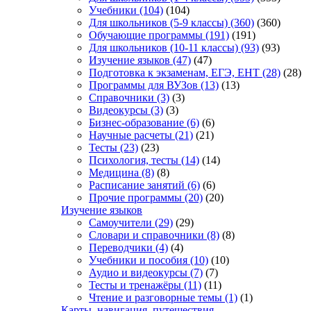
Учебники
(104)
(104)
Для школьников (5-9 классы)
(360)
(360)
Обучающие программы
(191)
(191)
Для школьников (10-11 классы)
(93)
(93)
Изучение языков
(47)
(47)
Подготовка к экзаменам, ЕГЭ, ЕНТ
(28)
(28)
Программы для ВУЗов
(13)
(13)
Справочники
(3)
(3)
Видеокурсы
(3)
(3)
Бизнес-образование
(6)
(6)
Научные расчеты
(21)
(21)
Тесты
(23)
(23)
Психология, тесты
(14)
(14)
Медицина
(8)
(8)
Расписание занятий
(6)
(6)
Прочие программы
(20)
(20)
Изучение языков
Самоучители
(29)
(29)
Словари и справочники
(8)
(8)
Переводчики
(4)
(4)
Учебники и пособия
(10)
(10)
Аудио и видеокурсы
(7)
(7)
Тесты и тренажёры
(11)
(11)
Чтение и разговорные темы
(1)
(1)
Карты, навигация, путешествия