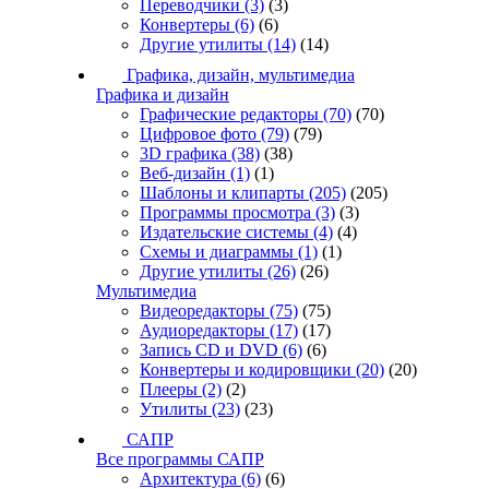
Переводчики
(3)
(3)
Конвертеры
(6)
(6)
Другие утилиты
(14)
(14)
Графика, дизайн, мультимедиа
Графика и дизайн
Графические редакторы
(70)
(70)
Цифровое фото
(79)
(79)
3D графика
(38)
(38)
Веб-дизайн
(1)
(1)
Шаблоны и клипарты
(205)
(205)
Программы просмотра
(3)
(3)
Издательские системы
(4)
(4)
Схемы и диаграммы
(1)
(1)
Другие утилиты
(26)
(26)
Мультимедиа
Видеоредакторы
(75)
(75)
Аудиоредакторы
(17)
(17)
Запись CD и DVD
(6)
(6)
Конвертеры и кодировщики
(20)
(20)
Плееры
(2)
(2)
Утилиты
(23)
(23)
САПР
Все программы САПР
Архитектура
(6)
(6)