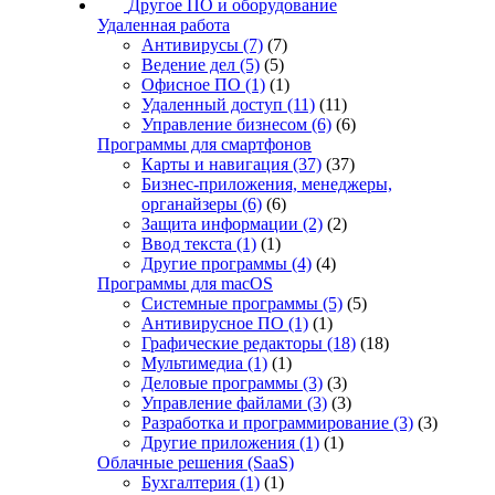
Другое ПО и оборудование
Удаленная работа
Антивирусы
(7)
(7)
Ведение дел
(5)
(5)
Офисное ПО
(1)
(1)
Удаленный доступ
(11)
(11)
Управление бизнесом
(6)
(6)
Программы для смартфонов
Карты и навигация
(37)
(37)
Бизнес-приложения, менеджеры,
органайзеры
(6)
(6)
Защита информации
(2)
(2)
Ввод текста
(1)
(1)
Другие программы
(4)
(4)
Программы для macOS
Системные программы
(5)
(5)
Антивирусное ПО
(1)
(1)
Графические редакторы
(18)
(18)
Мультимедиа
(1)
(1)
Деловые программы
(3)
(3)
Управление файлами
(3)
(3)
Разработка и программирование
(3)
(3)
Другие приложения
(1)
(1)
Облачные решения (SaaS)
Бухгалтерия
(1)
(1)