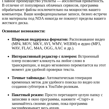
Главное преимущество утилиты — абсолютная приватность.
В отличие от популярных облачных сервисов, программа
обрабатывает файлы исключительно на мощностях вашего
компьютера. Ваши конфиденциальные записи, бизнес-встречи
или материалы под NDA никогда не покинут пределы вашего
жесткого диска.
Основные возможности:
Широкая поддержка форматов:
Распознавание видео
(MP4, MOV, MKV, AVI, WMV, WEBM) и аудио (MP3,
WAV, FLAC, M4A, OGG, AAC и др.).
Интерактивный редактор с плеером:
Встроенный
плеер позволяет кликнуть на любое слово в
транскрипции, и видео мгновенно перемотается на этот
момент для удобной проверки текста.
Точные таймкоды:
Автоматическая генерация
временных меток для удобного поиска по видео или
создания субтитров к YouTube-роликам.
Пакетный режим:
Просто перетащите целую папку с
записями в окно программы, нажмите «Старт» и
занимайтесь своими делами, пока программа
расшифровывает весь архив.