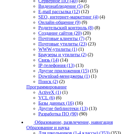
Серверное ПО
(40)
(40)
Видеонаблюдение
(5)
(5)
E-mail рассылка
(12)
(12)
SEO, интернет-маркетинг
(4)
(4)
Онлайн-общение
(9)
(9)
Родительский контроль
(8)
(8)
Создание сайтов
(20)
(20)
Почтовые клиенты
(7)
(7)
Почтовые утилиты
(23)
(23)
WWW-утилиты
(1)
(1)
Браузеры и утилиты
(2)
(2)
Связь
(14)
(14)
IP-телефония
(13)
(13)
Другие приложения
(15)
(15)
Download-менеджеры
(1)
(1)
Поиск
(2)
(2)
Программирование
ActiveX
(1)
(1)
VCL
(6)
(6)
Базы данных
(16)
(16)
Другие библиотеки
(13)
(13)
Разработка ПО
(90)
(90)
Образование, развлечение, навигация
Образование и наука
Для школьников (1-4 классы)
(353)
(353)