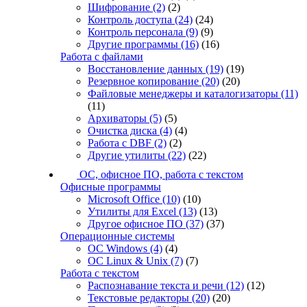
Шифрование
(2)
(2)
Контроль доступа
(24)
(24)
Контроль персонала
(9)
(9)
Другие программы
(16)
(16)
Работа с файлами
Восстановление данных
(19)
(19)
Резервное копирование
(20)
(20)
Файловые менеджеры и каталогизаторы
(11)
(11)
Архиваторы
(5)
(5)
Очистка диска
(4)
(4)
Работа с DBF
(2)
(2)
Другие утилиты
(22)
(22)
ОС, офисное ПО, работа с текстом
Офисные программы
Microsoft Office
(10)
(10)
Утилиты для Excel
(13)
(13)
Другое офисное ПО
(37)
(37)
Операционные системы
ОС Windows
(4)
(4)
ОС Linux & Unix
(7)
(7)
Работа с текстом
Распознавание текста и речи
(12)
(12)
Текстовые редакторы
(20)
(20)