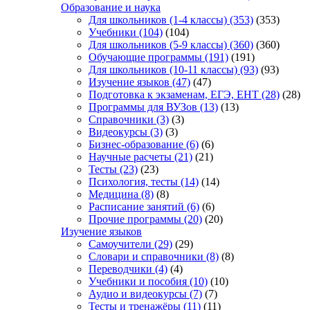
Образование и наука
Для школьников (1-4 классы)
(353)
(353)
Учебники
(104)
(104)
Для школьников (5-9 классы)
(360)
(360)
Обучающие программы
(191)
(191)
Для школьников (10-11 классы)
(93)
(93)
Изучение языков
(47)
(47)
Подготовка к экзаменам, ЕГЭ, ЕНТ
(28)
(28)
Программы для ВУЗов
(13)
(13)
Справочники
(3)
(3)
Видеокурсы
(3)
(3)
Бизнес-образование
(6)
(6)
Научные расчеты
(21)
(21)
Тесты
(23)
(23)
Психология, тесты
(14)
(14)
Медицина
(8)
(8)
Расписание занятий
(6)
(6)
Прочие программы
(20)
(20)
Изучение языков
Самоучители
(29)
(29)
Словари и справочники
(8)
(8)
Переводчики
(4)
(4)
Учебники и пособия
(10)
(10)
Аудио и видеокурсы
(7)
(7)
Тесты и тренажёры
(11)
(11)