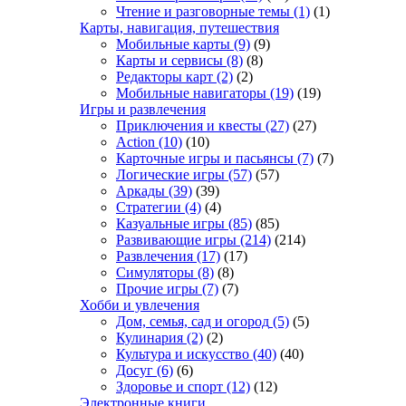
Чтение и разговорные темы
(1)
(1)
Карты, навигация, путешествия
Мобильные карты
(9)
(9)
Карты и сервисы
(8)
(8)
Редакторы карт
(2)
(2)
Мобильные навигаторы
(19)
(19)
Игры и развлечения
Приключения и квесты
(27)
(27)
Action
(10)
(10)
Карточные игры и пасьянсы
(7)
(7)
Логические игры
(57)
(57)
Аркады
(39)
(39)
Стратегии
(4)
(4)
Казуальные игры
(85)
(85)
Развивающие игры
(214)
(214)
Развлечения
(17)
(17)
Симуляторы
(8)
(8)
Прочие игры
(7)
(7)
Хобби и увлечения
Дом, семья, сад и огород
(5)
(5)
Кулинария
(2)
(2)
Культура и искусство
(40)
(40)
Досуг
(6)
(6)
Здоровье и спорт
(12)
(12)
Электронные книги