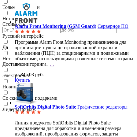
Только в наличии
Нет в наличии
Стоимость
Alarm Front Monitoring (GSM Guard)
Серверное ПО
Русский интерфейс
Программа Alarm Front Monitoring предназначена для
Да
организации пульта централизованной охраны и
наблюдения (ПЦН) за стационарными и подвижными
Нет
объектами, использующими различные системы охраны
Доставка
и мониторинга.
...
от 845,03 руб.
Электронная
Купить
Новинки
Со скидками и подарками
SoftOrbits Digital Photo Suite
Графические редакторы
Лидеры продаж
Линия продуктов SoftOrbits Digital Photo Suite
предназначена для обработки и изменения размера
изображений, преобразования форматов, защиты