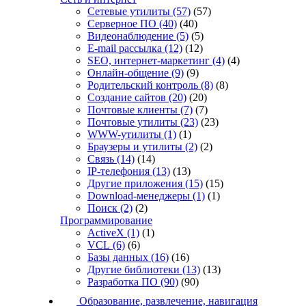
Сетевые утилиты
(57)
(57)
Серверное ПО
(40)
(40)
Видеонаблюдение
(5)
(5)
E-mail рассылка
(12)
(12)
SEO, интернет-маркетинг
(4)
(4)
Онлайн-общение
(9)
(9)
Родительский контроль
(8)
(8)
Создание сайтов
(20)
(20)
Почтовые клиенты
(7)
(7)
Почтовые утилиты
(23)
(23)
WWW-утилиты
(1)
(1)
Браузеры и утилиты
(2)
(2)
Связь
(14)
(14)
IP-телефония
(13)
(13)
Другие приложения
(15)
(15)
Download-менеджеры
(1)
(1)
Поиск
(2)
(2)
Программирование
ActiveX
(1)
(1)
VCL
(6)
(6)
Базы данных
(16)
(16)
Другие библиотеки
(13)
(13)
Разработка ПО
(90)
(90)
Образование, развлечение, навигация