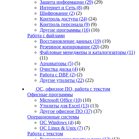
Защита информации
(29)
(29)
Интернет и Сеть
(8)
(8)
Шифрование
(2)
(2)
Контроль доступа
(24)
(24)
Контроль персонала
(9)
(9)
Другие программы
(16)
(16)
Работа с файлами
Восстановление данных
(19)
(19)
Резервное копирование
(20)
(20)
Файловые менеджеры и каталогизаторы
(11)
(11)
Архиваторы
(5)
(5)
Очистка диска
(4)
(4)
Работа с DBF
(2)
(2)
Другие утилиты
(22)
(22)
ОС, офисное ПО, работа с текстом
Офисные программы
Microsoft Office
(10)
(10)
Утилиты для Excel
(13)
(13)
Другое офисное ПО
(37)
(37)
Операционные системы
ОС Windows
(4)
(4)
ОС Linux & Unix
(7)
(7)
Работа с текстом