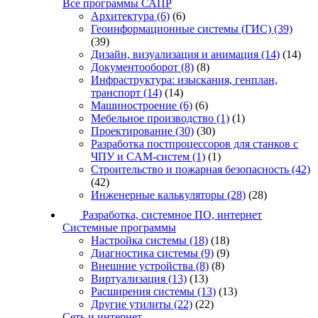
Все программы САПР
Архитектура
(6)
(6)
Геоинформационные системы (ГИС)
(39)
(39)
Дизайн, визуализация и анимация
(14)
(14)
Документооборот
(8)
(8)
Инфраструктура: изыскания, генплан,
транспорт
(14)
(14)
Машиностроение
(6)
(6)
Мебельное производство
(1)
(1)
Проектирование
(30)
(30)
Разработка постпроцессоров для станков с
ЧПУ и CAM-систем
(1)
(1)
Строительство и пожарная безопасность
(42)
(42)
Инженерные калькуляторы
(28)
(28)
Разработка, системное ПО, интернет
Системные программы
Настройка системы
(18)
(18)
Диагностика системы
(9)
(9)
Внешние устройства
(8)
(8)
Виртуализация
(13)
(13)
Расширения системы
(13)
(13)
Другие утилиты
(22)
(22)
Сеть и интернет