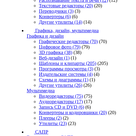
Распознавание текста и речи
(12)
(12)
Текстовые редакторы
(20)
(20)
Переводчики
(3)
(3)
Конвертеры
(6)
(6)
Другие утилиты
(14)
(14)
Графика, дизайн, мультимедиа
Графика и дизайн
Графические редакторы
(70)
(70)
Цифровое фото
(79)
(79)
3D графика
(38)
(38)
Веб-дизайн
(1)
(1)
Шаблоны и клипарты
(205)
(205)
Программы просмотра
(3)
(3)
Издательские системы
(4)
(4)
Схемы и диаграммы
(1)
(1)
Другие утилиты
(26)
(26)
Мультимедиа
Видеоредакторы
(75)
(75)
Аудиоредакторы
(17)
(17)
Запись CD и DVD
(6)
(6)
Конвертеры и кодировщики
(20)
(20)
Плееры
(2)
(2)
Утилиты
(23)
(23)
САПР