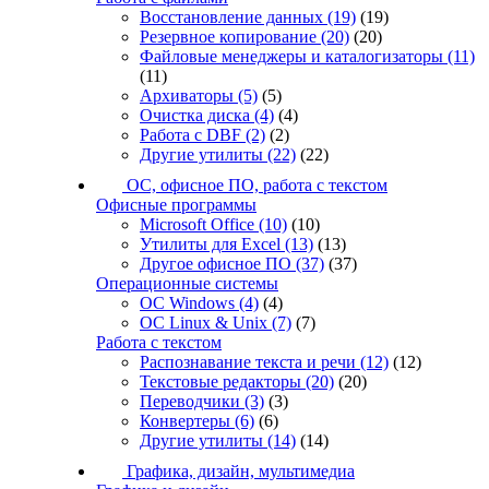
Восстановление данных
(19)
(19)
Резервное копирование
(20)
(20)
Файловые менеджеры и каталогизаторы
(11)
(11)
Архиваторы
(5)
(5)
Очистка диска
(4)
(4)
Работа с DBF
(2)
(2)
Другие утилиты
(22)
(22)
ОС, офисное ПО, работа с текстом
Офисные программы
Microsoft Office
(10)
(10)
Утилиты для Excel
(13)
(13)
Другое офисное ПО
(37)
(37)
Операционные системы
ОС Windows
(4)
(4)
ОС Linux & Unix
(7)
(7)
Работа с текстом
Распознавание текста и речи
(12)
(12)
Текстовые редакторы
(20)
(20)
Переводчики
(3)
(3)
Конвертеры
(6)
(6)
Другие утилиты
(14)
(14)
Графика, дизайн, мультимедиа