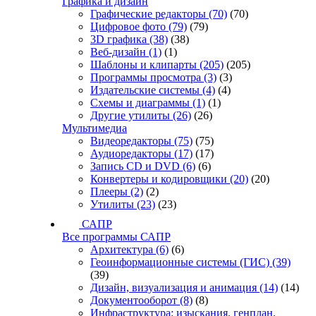
Графика и дизайн
Графические редакторы
(70)
(70)
Цифровое фото
(79)
(79)
3D графика
(38)
(38)
Веб-дизайн
(1)
(1)
Шаблоны и клипарты
(205)
(205)
Программы просмотра
(3)
(3)
Издательские системы
(4)
(4)
Схемы и диаграммы
(1)
(1)
Другие утилиты
(26)
(26)
Мультимедиа
Видеоредакторы
(75)
(75)
Аудиоредакторы
(17)
(17)
Запись CD и DVD
(6)
(6)
Конвертеры и кодировщики
(20)
(20)
Плееры
(2)
(2)
Утилиты
(23)
(23)
САПР
Все программы САПР
Архитектура
(6)
(6)
Геоинформационные системы (ГИС)
(39)
(39)
Дизайн, визуализация и анимация
(14)
(14)
Документооборот
(8)
(8)
Инфраструктура: изыскания, генплан,