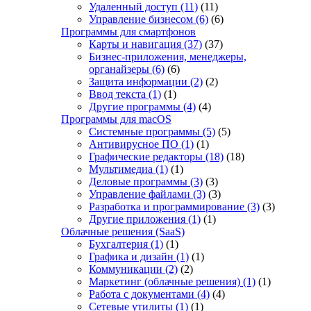
Удаленный доступ
(11)
(11)
Управление бизнесом
(6)
(6)
Программы для смартфонов
Карты и навигация
(37)
(37)
Бизнес-приложения, менеджеры,
органайзеры
(6)
(6)
Защита информации
(2)
(2)
Ввод текста
(1)
(1)
Другие программы
(4)
(4)
Программы для macOS
Системные программы
(5)
(5)
Антивирусное ПО
(1)
(1)
Графические редакторы
(18)
(18)
Мультимедиа
(1)
(1)
Деловые программы
(3)
(3)
Управление файлами
(3)
(3)
Разработка и программирование
(3)
(3)
Другие приложения
(1)
(1)
Облачные решения (SaaS)
Бухгалтерия
(1)
(1)
Графика и дизайн
(1)
(1)
Коммуникации
(2)
(2)
Маркетинг (облачные решения)
(1)
(1)
Работа с документами
(4)
(4)
Сетевые утилиты
(1)
(1)