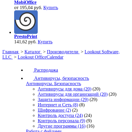
MobiOffice
от 195,04 руб.
Купить
PrestoPrint
141,62 руб.
Купить
Главная
>
Каталог
>
Производители
>
Lookout Software,
LLC
>
Lookout OfficeCalendar
Распродажа
Антивирусы, безопасность
Антивирусы. Безопасность
Антивирусы для дома
(20)
(20)
Антивирусы для организаций
(20)
(20)
Защита информации
(29)
(29)
Интернет и Сеть
(8)
(8)
Шифрование
(2)
(2)
Контроль доступа
(24)
(24)
Контроль персонала
(9)
(9)
Другие программы
(16)
(16)
Работа с файлами