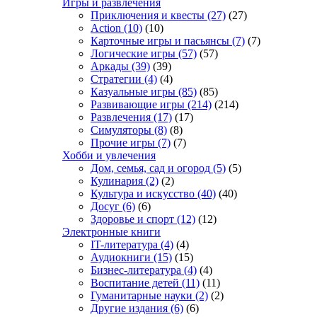
Игры и развлечения
Приключения и квесты
(27)
(27)
Action
(10)
(10)
Карточные игры и пасьянсы
(7)
(7)
Логические игры
(57)
(57)
Аркады
(39)
(39)
Стратегии
(4)
(4)
Казуальные игры
(85)
(85)
Развивающие игры
(214)
(214)
Развлечения
(17)
(17)
Симуляторы
(8)
(8)
Прочие игры
(7)
(7)
Хобби и увлечения
Дом, семья, сад и огород
(5)
(5)
Кулинария
(2)
(2)
Культура и искусство
(40)
(40)
Досуг
(6)
(6)
Здоровье и спорт
(12)
(12)
Электронные книги
IT-литература
(4)
(4)
Аудиокниги
(15)
(15)
Бизнес-литература
(4)
(4)
Воспитание детей
(11)
(11)
Гуманитарные науки
(2)
(2)
Другие издания
(6)
(6)