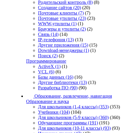
Родительский контроль
(8)
(8)
Создание сайтов
(20)
(20)
Почтовые клиенты
(7)
(7)
Почтовые утилиты
(23)
(23)
WWW-утилиты
(1)
(1)
Браузеры и утилиты
(2)
(2)
Связь
(14)
(14)
IP-телефония
(13)
(13)
Другие приложения
(15)
(15)
Download-менеджеры
(1)
(1)
Поиск
(2)
(2)
Программирование
ActiveX
(1)
(1)
VCL
(6)
(6)
Базы данных
(16)
(16)
Другие библиотеки
(13)
(13)
Разработка ПО
(90)
(90)
Образование, развлечение, навигация
Образование и наука
Для школьников (1-4 классы)
(353)
(353)
Учебники
(104)
(104)
Для школьников (5-9 классы)
(360)
(360)
Обучающие программы
(191)
(191)
Для школьников (10-11 классы)
(93)
(93)