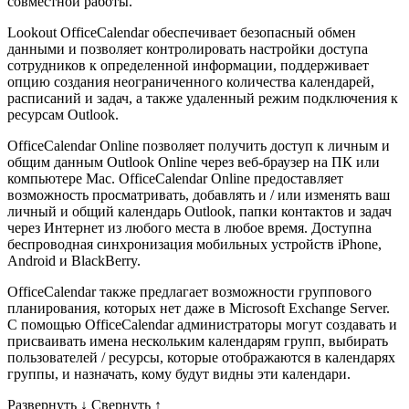
совместной работы.
Lookout OfficeCalendar обеспечивает безопасный обмен
данными и позволяет контролировать настройки доступа
сотрудников к определенной информации, поддерживает
опцию создания неограниченного количества календарей,
расписаний и задач, а также удаленный режим подключения к
ресурсам Outlook.
OfficeCalendar Online позволяет получить доступ к личным и
общим данным Outlook Online через веб-браузер на ПК или
компьютере Mac. OfficeCalendar Online предоставляет
возможность просматривать, добавлять и / или изменять ваш
личный и общий календарь Outlook, папки контактов и задач
через Интернет из любого места в любое время. Доступна
беспроводная синхронизация мобильных устройств iPhone,
Android и BlackBerry.
OfficeCalendar также предлагает возможности группового
планирования, которых нет даже в Microsoft Exchange Server.
С помощью OfficeCalendar администраторы могут создавать и
присваивать имена нескольким календарям групп, выбирать
пользователей / ресурсы, которые отображаются в календарях
группы, и назначать, кому будут видны эти календари.
Развернуть
↓
Свернуть
↑