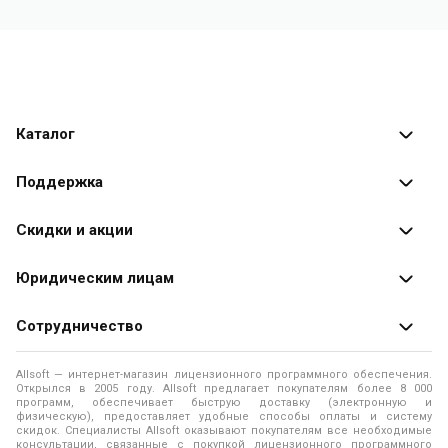
Каталог
Каталог программ
Поддержка
Разработчики
Оплата заказов
Скидки и акции
Оформление заказа
Специальные
предложения
Юридическим лицам
Доставка заказа
Распродажа
Продажа программ юридическим лицам
Сотрудничество
Помощь
О лицензировании программного обеспечения
Уведомление о конфиденциальности
О магазине
Allsoft — интернет-магазин лицензионного программного обеспечения.
Программы для компьютера
Открылся в 2005 году. Allsoft предлагает покупателям более 8 000
Правила продажи
Адреса и телефоны
программ, обеспечивает быструю доставку (электронную и
физическую), предоставляет удобные способы оплаты и систему
Контакты
Политика использования файлов Cookie
скидок. Специалисты Allsoft оказывают покупателям все необходимые
Новости
консультации, связанные с покупкой лицензионного программного