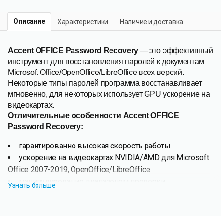
Описание
Характеристики
Наличие и доставка
Accent OFFICE Password Recovery
— это эффективный
инструмент для восстановления паролей к документам
Microsoft Office/OpenOffice/LibreOffice всех версий.
Некоторые типы паролей программа восстанавливает
мгновенно, для некоторых использует GPU ускорение на
видеокартах.
Отличительные особенности
Accent OFFICE
Password Recovery
:
гарантированно высокая скорость работы
ускорение на видеокартах NVIDIA/AMD для Microsoft
Office 2007-2019, OpenOffice/LibreOffice
манипулирование диапазоном проверки:
Узнать больше
позиционная маска и мутация словарей по заданным
правилам
сценарии атак на пароль