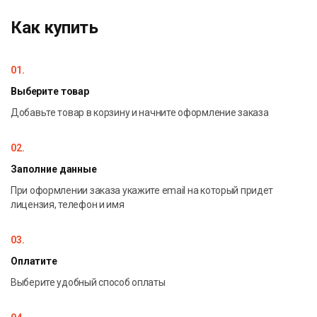
мгновенное восстановление/удаление паролей
Как купить
защиты страниц/рабочей книги/структуры, записи
изменений, VBA паролей
01.
Выберите товар
Добавьте товар в корзину и начните оформление заказа
02.
Заполние данные
При оформлении заказа укажите email на который придет
лицензия, телефон и имя
03.
Оплатите
Выберите удобный способ оплаты