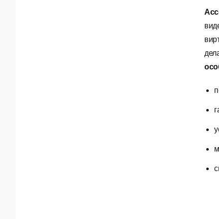
Acc
вид
вир
дел
осо
п
г
у
м
с