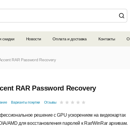
и скидки
Новости
Оплата и доставка
Контакты
О
Accent RAR Password Recovery
cent RAR Password Recovery
ание
Варианты покупки
Отзывы
фессиональное решение с GPU ускорением на видеокартах
DIA/AMD для восстановления паролей к Rar/WinRar архивам.