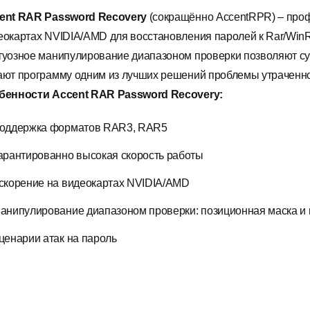
ent RAR Password Recovery
(сокращённо AccentRPR) – про
еокартах NVIDIA/AMD для восстановления паролей к Rar/WinR
туозное манипулирование диапазоном проверки позволяют су
ают программу одним из лучших решений проблемы утраченн
бенности
Accent RAR Password Recovery
:
оддержка форматов RAR3, RAR5
арантированно высокая скорость работы
скорение на видеокартах NVIDIA/AMD
анипулирование диапазоном проверки: позиционная маска и
ценарии атак на пароль