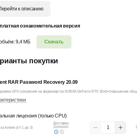
Перейти к описанию
платная ознакомительная версия
 объём: 9,4 МБ
Скачать
рианты покупки
ent RAR Password Recovery 20.09
держка GPU ускорения на видеокартах NVIDIA GeForce RTX 30x0• повышение обще
актеристики
альная лицензия (только CPU)
Доставка:
за копию (от 1 до 3)