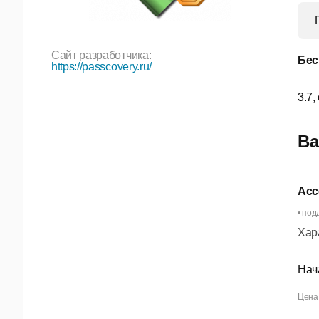
Сайт разработчика:
Бес
https://passcovery.ru/
3.7,
Ва
Acc
• под
Хар
Нач
Цена 