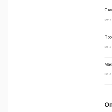
Ста
цена 
Про
цена 
Мак
цена 
Оп