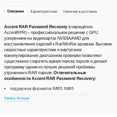
Описание
Характеристики
Наличие и доставка
Accent RAR Password Recovery
(сокращённо
AccentRPR) – профессиональное решение с GPU
ускорением на видеокартах NVIDIA/AMD для
восстановления паролей к Rar/WinRar архивам. Высокие
скоростные характеристики и виртуозное
манипулирование диапазоном проверки позволяют
существенно сократить время поиска пароля и делают
программу одним из лучших решений проблемы
утраченного RAR пароля.
Отличительные
особенности
Accent RAR Password Recovery
:
поддержка форматов RAR3, RAR5
гарантированно высокая скорость работы
Узнать больше
ускорение на видеокартах NVIDIA/AMD
манипулирование диапазоном проверки:
позиционная маска и мутация словарей по заданным