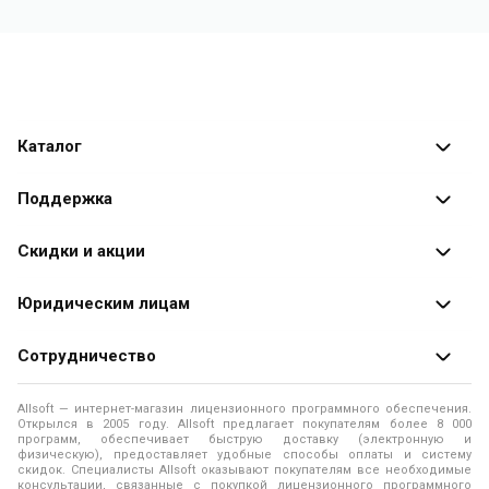
Каталог
Каталог программ
Поддержка
Разработчики
Оплата заказов
Скидки и акции
Оформление заказа
Специальные
предложения
Юридическим лицам
Доставка заказа
Распродажа
Продажа программ юридическим лицам
Сотрудничество
Помощь
О лицензировании программного обеспечения
Уведомление о конфиденциальности
О магазине
Allsoft — интернет-магазин лицензионного программного обеспечения.
Программы для компьютера
Открылся в 2005 году. Allsoft предлагает покупателям более 8 000
Правила продажи
Адреса и телефоны
программ, обеспечивает быструю доставку (электронную и
физическую), предоставляет удобные способы оплаты и систему
Контакты
Политика использования файлов Cookie
скидок. Специалисты Allsoft оказывают покупателям все необходимые
Новости
консультации, связанные с покупкой лицензионного программного