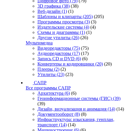
Цифровое фото
(79)
(79)
3D графика
(38)
(38)
Веб-дизайн
(1)
(1)
Шаблоны и клипарты
(205)
(205)
Программы просмотра
(3)
(3)
Издательские системы
(4)
(4)
Схемы и диаграммы
(1)
(1)
Другие утилиты
(26)
(26)
Мультимедиа
Видеоредакторы
(75)
(75)
Аудиоредакторы
(17)
(17)
Запись CD и DVD
(6)
(6)
Конвертеры и кодировщики
(20)
(20)
Плееры
(2)
(2)
Утилиты
(23)
(23)
САПР
Все программы САПР
Архитектура
(6)
(6)
Геоинформационные системы (ГИС)
(39)
(39)
Дизайн, визуализация и анимация
(14)
(14)
Документооборот
(8)
(8)
Инфраструктура: изыскания, генплан,
транспорт
(14)
(14)
Машиностроение
(6)
(6)