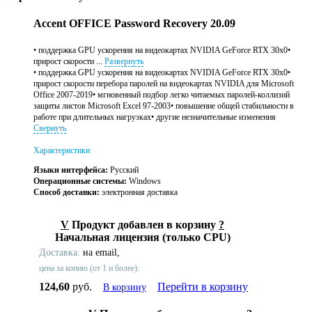
Accent OFFICE Password Recovery 20.09
• поддержка GPU ускорения на видеокартах NVIDIA GeForce RTX 30x0•
прирост скорости ...
Развернуть
• поддержка GPU ускорения на видеокартах NVIDIA GeForce RTX 30x0•
прирост скорости перебора паролей на видеокартах NVIDIA для Microsoft
Office 2007-2019• мгновенный подбор легко читаемых паролей-коллизий
защиты листов Microsoft Excel 97-2003• повышение общей стабильности в
работе при длительных нагрузках• другие незначительные изменения
Свернуть
Характеристики
Языки интерфейса:
Русский
Операционные системы:
Windows
Способ доставки:
электронная доставка
V
Продукт добавлен в корзину
?
Начальная лицензия (только CPU)
Доставка:
на email,
цена за копию (от 1 и более):
124,60
руб.
Перейти в корзину
В корзину