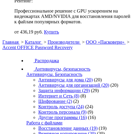
Рейтинг:
Профессиональное решение с GPU ускорением на
видеокартах AMD/NVIDIA для восстановления паролей
к файлам популярных форматов.
от 436,19 руб.
Купить
Главная
>
Каталог
>
Производители
>
ООО «Пасковери»
>
Accent OFFICE Password Recovery
Распродажа
Антивирусы, безопасность
Антивирусы. Безопасность
Антивирусы для дома
(20)
(20)
Антивирусы для организаций
(20)
(20)
Защита информации
(29)
(29)
Интернет и Сеть
(8)
(8)
Шифрование
(2)
(2)
Контроль доступа
(24)
(24)
Контроль персонала
(9)
(9)
Другие программы
(16)
(16)
Работа с файлами
Восстановление данных
(19)
(19)
Резервное копирование
(20)
(20)