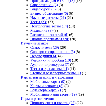
Программы для ВУЗов
(13)
(13)
Справочники
(3)
(3)
Видеокурсы
(3)
(3)
Бизнес-образование
(6)
(6)
Научные расчеты
(21)
(21)
Тесты
(23)
(23)
Психология, тесты
(14)
(14)
Медицина
(8)
(8)
Расписание занятий
(6)
(6)
Прочие программы
(20)
(20)
Изучение языков
Самоучители
(29)
(29)
Словари и справочники
(8)
(8)
Переводчики
(4)
(4)
Учебники и пособия
(10)
(10)
Аудио и видеокурсы
(7)
(7)
Тесты и тренажёры
(11)
(11)
Чтение и разговорные темы
(1)
(1)
Карты, навигация, путешествия
Мобильные карты
(9)
(9)
Карты и сервисы
(8)
(8)
Редакторы карт
(2)
(2)
Мобильные навигаторы
(19)
(19)
Игры и развлечения
Приключения и квесты
(27)
(27)