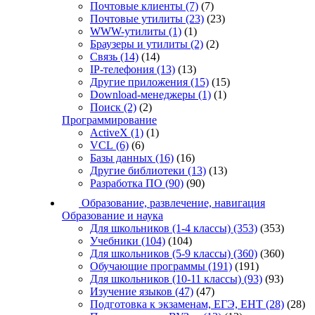
Почтовые клиенты
(7)
(7)
Почтовые утилиты
(23)
(23)
WWW-утилиты
(1)
(1)
Браузеры и утилиты
(2)
(2)
Связь
(14)
(14)
IP-телефония
(13)
(13)
Другие приложения
(15)
(15)
Download-менеджеры
(1)
(1)
Поиск
(2)
(2)
Программирование
ActiveX
(1)
(1)
VCL
(6)
(6)
Базы данных
(16)
(16)
Другие библиотеки
(13)
(13)
Разработка ПО
(90)
(90)
Образование, развлечение, навигация
Образование и наука
Для школьников (1-4 классы)
(353)
(353)
Учебники
(104)
(104)
Для школьников (5-9 классы)
(360)
(360)
Обучающие программы
(191)
(191)
Для школьников (10-11 классы)
(93)
(93)
Изучение языков
(47)
(47)
Подготовка к экзаменам, ЕГЭ, ЕНТ
(28)
(28)