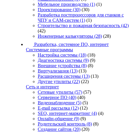
Мебельное производство
(1)
(1)
Проектирование
(30)
(30)
Разработка постпроцессоров для станков с
ЧПУ и CAM-систем
(1)
(1)
Строительство и пожарная безопасность
(42)
(42)
Инженерные калькуляторы
(28)
(28)
Разработка, системное ПО, интернет
Системные программы
Настройка системы
(18)
(18)
Диагностика системы
(9)
(9)
Внешние устройства
(8)
(8)
Виртуализация
(13)
(13)
Расширения системы
(13)
(13)
Другие утилиты
(22)
(22)
Сеть и интернет
Сетевые утилиты
(57)
(57)
Серверное ПО
(40)
(40)
Видеонаблюдение
(5)
(5)
E-mail рассылка
(12)
(12)
SEO, интернет-маркетинг
(4)
(4)
Онлайн-общение
(9)
(9)
Родительский контроль
(8)
(8)
Создание сайтов
(20)
(20)