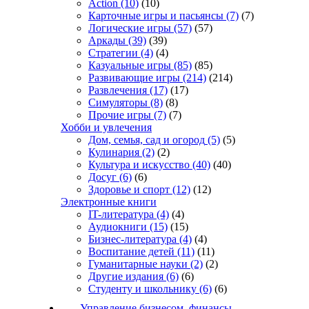
Action
(10)
(10)
Карточные игры и пасьянсы
(7)
(7)
Логические игры
(57)
(57)
Аркады
(39)
(39)
Стратегии
(4)
(4)
Казуальные игры
(85)
(85)
Развивающие игры
(214)
(214)
Развлечения
(17)
(17)
Симуляторы
(8)
(8)
Прочие игры
(7)
(7)
Хобби и увлечения
Дом, семья, сад и огород
(5)
(5)
Кулинария
(2)
(2)
Культура и искусство
(40)
(40)
Досуг
(6)
(6)
Здоровье и спорт
(12)
(12)
Электронные книги
IT-литература
(4)
(4)
Аудиокниги
(15)
(15)
Бизнес-литература
(4)
(4)
Воспитание детей
(11)
(11)
Гуманитарные науки
(2)
(2)
Другие издания
(6)
(6)
Студенту и школьнику
(6)
(6)
Управление бизнесом, финансы