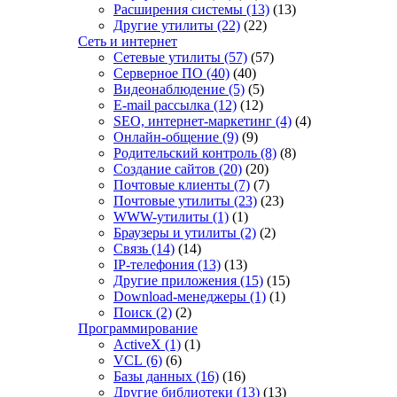
Расширения системы
(13)
(13)
Другие утилиты
(22)
(22)
Сеть и интернет
Сетевые утилиты
(57)
(57)
Серверное ПО
(40)
(40)
Видеонаблюдение
(5)
(5)
E-mail рассылка
(12)
(12)
SEO, интернет-маркетинг
(4)
(4)
Онлайн-общение
(9)
(9)
Родительский контроль
(8)
(8)
Создание сайтов
(20)
(20)
Почтовые клиенты
(7)
(7)
Почтовые утилиты
(23)
(23)
WWW-утилиты
(1)
(1)
Браузеры и утилиты
(2)
(2)
Связь
(14)
(14)
IP-телефония
(13)
(13)
Другие приложения
(15)
(15)
Download-менеджеры
(1)
(1)
Поиск
(2)
(2)
Программирование
ActiveX
(1)
(1)
VCL
(6)
(6)
Базы данных
(16)
(16)
Другие библиотеки
(13)
(13)