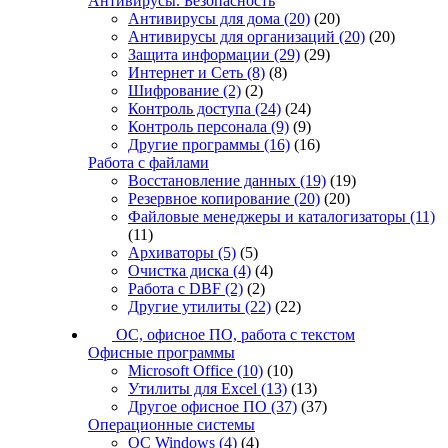
Антивирусы. Безопасность
Антивирусы для дома
(20)
(20)
Антивирусы для организаций
(20)
(20)
Защита информации
(29)
(29)
Интернет и Сеть
(8)
(8)
Шифрование
(2)
(2)
Контроль доступа
(24)
(24)
Контроль персонала
(9)
(9)
Другие программы
(16)
(16)
Работа с файлами
Восстановление данных
(19)
(19)
Резервное копирование
(20)
(20)
Файловые менеджеры и каталогизаторы
(11)
(11)
Архиваторы
(5)
(5)
Очистка диска
(4)
(4)
Работа с DBF
(2)
(2)
Другие утилиты
(22)
(22)
ОС, офисное ПО, работа с текстом
Офисные программы
Microsoft Office
(10)
(10)
Утилиты для Excel
(13)
(13)
Другое офисное ПО
(37)
(37)
Операционные системы
ОС Windows
(4)
(4)