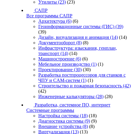
Утилиты
(23)
(23)
САПР
Все программы САПР
Архитектура
(6)
(6)
Геоинформационные системы (ГИС)
(39)
(39)
Дизайн, визуализация и анимация
(14)
(14)
Документооборот
(8)
(8)
Инфраструктура: изыскания, генплан,
транспорт
(14)
(14)
Машиностроение
(6)
(6)
Мебельное производство
(1)
(1)
Проектирование
(30)
(30)
Разработка постпроцессоров для станков с
ЧПУ и CAM-систем
(1)
(1)
Строительство и пожарная безопасность
(42)
(42)
Инженерные калькуляторы
(28)
(28)
Разработка, системное ПО, интернет
Системные программы
Настройка системы
(18)
(18)
Диагностика системы
(9)
(9)
Внешние устройства
(8)
(8)
Виртуализация
(13)
(13)