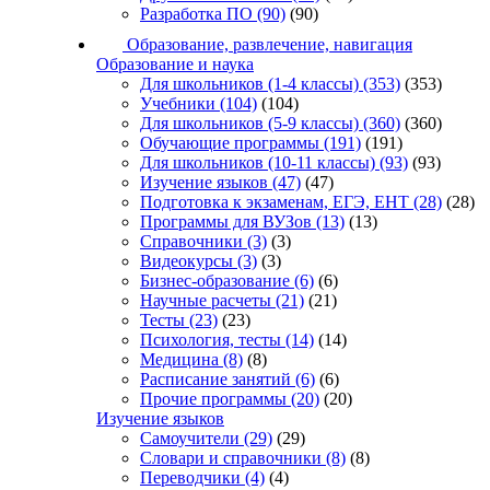
Разработка ПО
(90)
(90)
Образование, развлечение, навигация
Образование и наука
Для школьников (1-4 классы)
(353)
(353)
Учебники
(104)
(104)
Для школьников (5-9 классы)
(360)
(360)
Обучающие программы
(191)
(191)
Для школьников (10-11 классы)
(93)
(93)
Изучение языков
(47)
(47)
Подготовка к экзаменам, ЕГЭ, ЕНТ
(28)
(28)
Программы для ВУЗов
(13)
(13)
Справочники
(3)
(3)
Видеокурсы
(3)
(3)
Бизнес-образование
(6)
(6)
Научные расчеты
(21)
(21)
Тесты
(23)
(23)
Психология, тесты
(14)
(14)
Медицина
(8)
(8)
Расписание занятий
(6)
(6)
Прочие программы
(20)
(20)
Изучение языков
Самоучители
(29)
(29)
Словари и справочники
(8)
(8)
Переводчики
(4)
(4)