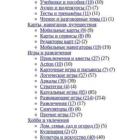
Учебники и пособия
(10)
(10)
Аудио и видеокурсы
(7)
(7)
Тесты и тренажёры
(11)
(11)
Чтение и разговорные темы
(1)
(1)
Карты, навигация, путешествия
Мобильные карты
(9)
(9)
Карты и сервисы
(8)
(8)
Редакторы карт
(2)
(2)
Мобильные навигаторы
(19)
(19)
Игры и развлечения
Приключения и квесты
(27)
(27)
Action
(10)
(10)
Карточные игры и пасьянсы
(7)
(7)
Логические игры
(57)
(57)
Аркады
(39)
(39)
Стратегии
(4)
(4)
Казуальные игры
(85)
(85)
Развивающие игры
(214)
(214)
Развлечения
(17)
(17)
Симуляторы
(8)
(8)
Прочие игры
(7)
(7)
Хобби и увлечения
Дом, семья, сад и огород
(5)
(5)
Кулинария
(2)
(2)
Культура и искусство
(40)
(40)