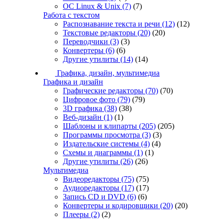
ОС Linux & Unix
(7)
(7)
Работа с текстом
Распознавание текста и речи
(12)
(12)
Текстовые редакторы
(20)
(20)
Переводчики
(3)
(3)
Конвертеры
(6)
(6)
Другие утилиты
(14)
(14)
Графика, дизайн, мультимедиа
Графика и дизайн
Графические редакторы
(70)
(70)
Цифровое фото
(79)
(79)
3D графика
(38)
(38)
Веб-дизайн
(1)
(1)
Шаблоны и клипарты
(205)
(205)
Программы просмотра
(3)
(3)
Издательские системы
(4)
(4)
Схемы и диаграммы
(1)
(1)
Другие утилиты
(26)
(26)
Мультимедиа
Видеоредакторы
(75)
(75)
Аудиоредакторы
(17)
(17)
Запись CD и DVD
(6)
(6)
Конвертеры и кодировщики
(20)
(20)
Плееры
(2)
(2)