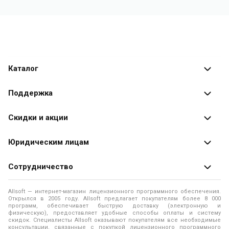
Каталог
Каталог программ
Поддержка
Разработчики
Оплата заказов
Скидки и акции
Оформление заказа
Специальные
предложения
Юридическим лицам
Доставка заказа
Распродажа
Продажа программ юридическим лицам
Сотрудничество
Помощь
О лицензировании программного обеспечения
Уведомление о конфиденциальности
О магазине
Allsoft — интернет-магазин лицензионного программного обеспечения.
Программы для компьютера
Открылся в 2005 году. Allsoft предлагает покупателям более 8 000
Правила продажи
Адреса и телефоны
программ, обеспечивает быструю доставку (электронную и
физическую), предоставляет удобные способы оплаты и систему
Контакты
Политика использования файлов Cookie
скидок. Специалисты Allsoft оказывают покупателям все необходимые
Новости
консультации, связанные с покупкой лицензионного программного