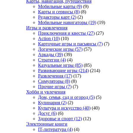
Карты, навигация, путешествия
Мобильные карты
(9)
(9)
Карты и сервисы
(8)
(8)
Редакторы карт
(2)
(2)
Мобильные навигаторы
(19)
(19)
Игры и развлечения
Приключения и квесты
(27)
(27)
Action
(10)
(10)
Карточные игры и пасьянсы
(7)
(7)
Логические игры
(57)
(57)
Аркады
(39)
(39)
Стратегии
(4)
(4)
Казуальные игры
(85)
(85)
Развивающие игры
(214)
(214)
Развлечения
(17)
(17)
Симуляторы
(8)
(8)
Прочие игры
(7)
(7)
Хобби и увлечения
Дом, семья, сад и огород
(5)
(5)
Кулинария
(2)
(2)
Культура и искусство
(40)
(40)
Досуг
(6)
(6)
Здоровье и спорт
(12)
(12)
Электронные книги
IT-литература
(4)
(4)