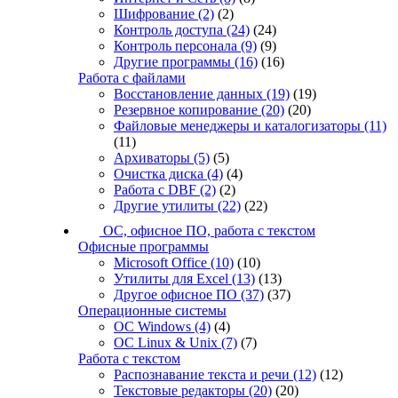
Шифрование
(2)
(2)
Контроль доступа
(24)
(24)
Контроль персонала
(9)
(9)
Другие программы
(16)
(16)
Работа с файлами
Восстановление данных
(19)
(19)
Резервное копирование
(20)
(20)
Файловые менеджеры и каталогизаторы
(11)
(11)
Архиваторы
(5)
(5)
Очистка диска
(4)
(4)
Работа с DBF
(2)
(2)
Другие утилиты
(22)
(22)
ОС, офисное ПО, работа с текстом
Офисные программы
Microsoft Office
(10)
(10)
Утилиты для Excel
(13)
(13)
Другое офисное ПО
(37)
(37)
Операционные системы
ОС Windows
(4)
(4)
ОС Linux & Unix
(7)
(7)
Работа с текстом
Распознавание текста и речи
(12)
(12)
Текстовые редакторы
(20)
(20)