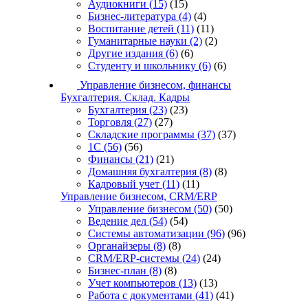
Аудиокниги
(15)
(15)
Бизнес-литература
(4)
(4)
Воспитание детей
(11)
(11)
Гуманитарные науки
(2)
(2)
Другие издания
(6)
(6)
Студенту и школьнику
(6)
(6)
Управление бизнесом, финансы
Бухгалтерия. Склад. Кадры
Бухгалтерия
(23)
(23)
Торговля
(27)
(27)
Складские программы
(37)
(37)
1С
(56)
(56)
Финансы
(21)
(21)
Домашняя бухгалтерия
(8)
(8)
Кадровый учет
(11)
(11)
Управление бизнесом, CRM/ERP
Управление бизнесом
(50)
(50)
Ведение дел
(54)
(54)
Системы автоматизации
(96)
(96)
Органайзеры
(8)
(8)
CRM/ERP-системы
(24)
(24)
Бизнес-план
(8)
(8)
Учет компьютеров
(13)
(13)
Работа с документами
(41)
(41)