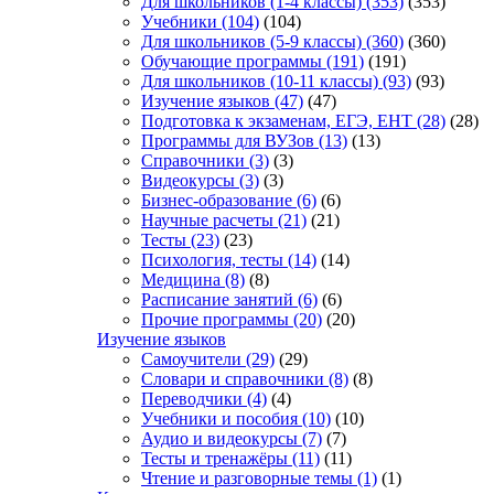
Для школьников (1-4 классы)
(353)
(353)
Учебники
(104)
(104)
Для школьников (5-9 классы)
(360)
(360)
Обучающие программы
(191)
(191)
Для школьников (10-11 классы)
(93)
(93)
Изучение языков
(47)
(47)
Подготовка к экзаменам, ЕГЭ, ЕНТ
(28)
(28)
Программы для ВУЗов
(13)
(13)
Справочники
(3)
(3)
Видеокурсы
(3)
(3)
Бизнес-образование
(6)
(6)
Научные расчеты
(21)
(21)
Тесты
(23)
(23)
Психология, тесты
(14)
(14)
Медицина
(8)
(8)
Расписание занятий
(6)
(6)
Прочие программы
(20)
(20)
Изучение языков
Самоучители
(29)
(29)
Словари и справочники
(8)
(8)
Переводчики
(4)
(4)
Учебники и пособия
(10)
(10)
Аудио и видеокурсы
(7)
(7)
Тесты и тренажёры
(11)
(11)
Чтение и разговорные темы
(1)
(1)