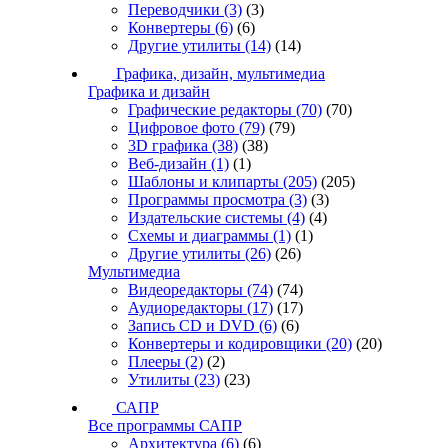
Переводчики
(3)
(3)
Конвертеры
(6)
(6)
Другие утилиты
(14)
(14)
Графика, дизайн, мультимедиа
Графика и дизайн
Графические редакторы
(70)
(70)
Цифровое фото
(79)
(79)
3D графика
(38)
(38)
Веб-дизайн
(1)
(1)
Шаблоны и клипарты
(205)
(205)
Программы просмотра
(3)
(3)
Издательские системы
(4)
(4)
Схемы и диаграммы
(1)
(1)
Другие утилиты
(26)
(26)
Мультимедиа
Видеоредакторы
(74)
(74)
Аудиоредакторы
(17)
(17)
Запись CD и DVD
(6)
(6)
Конвертеры и кодировщики
(20)
(20)
Плееры
(2)
(2)
Утилиты
(23)
(23)
САПР
Все программы САПР
Архитектура
(6)
(6)