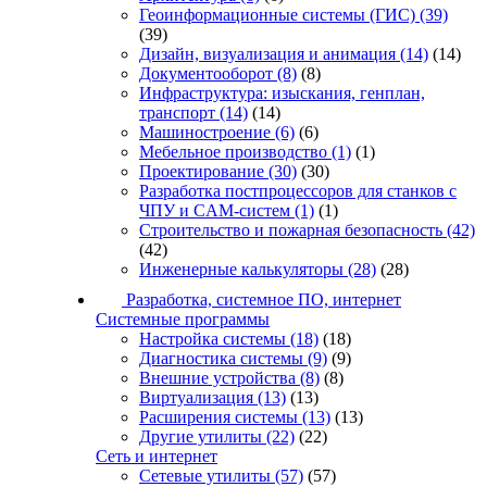
Геоинформационные системы (ГИС)
(39)
(39)
Дизайн, визуализация и анимация
(14)
(14)
Документооборот
(8)
(8)
Инфраструктура: изыскания, генплан,
транспорт
(14)
(14)
Машиностроение
(6)
(6)
Мебельное производство
(1)
(1)
Проектирование
(30)
(30)
Разработка постпроцессоров для станков с
ЧПУ и CAM-систем
(1)
(1)
Строительство и пожарная безопасность
(42)
(42)
Инженерные калькуляторы
(28)
(28)
Разработка, системное ПО, интернет
Системные программы
Настройка системы
(18)
(18)
Диагностика системы
(9)
(9)
Внешние устройства
(8)
(8)
Виртуализация
(13)
(13)
Расширения системы
(13)
(13)
Другие утилиты
(22)
(22)
Сеть и интернет
Сетевые утилиты
(57)
(57)