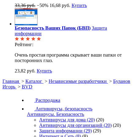
33,36 руб.
−50%
16,68 руб.
Купить
Безопасность Ваших Папок (БВП)
Защита
информации
Рейтинг:
Очень простая программа скрывает ваши папки от
посторонних глаз.
23,82 руб.
Купить
Главная
>
Каталог
>
Независимые разработчики
>
Буланов
Игорь
>
BVD
Распродажа
Антивирусы, безопасность
Антивирусы. Безопасность
Антивирусы для дома
(20)
(20)
Антивирусы для организаций
(20)
(20)
Защита информации
(29)
(29)
Интернет и Сеть
(8)
(8)