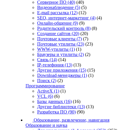
Серверное ПО
(40)
(40)
Видеонаблюдение
(5)
(5)
E-mail рассылка
(12)
(12)
SEO, интернет-маркетинг
(4)
(4)
Онлайн-общение
(9)
(9)
Родительский контроль
(8)
(8)
Создание сайтов
(20)
(20)
Почтовые клиенты
(7)
(7)
Почтовые утилиты
(23)
(23)
WWW-утилиты
(1)
(1)
Браузеры и утилиты
(2)
(2)
Связь
(14)
(14)
IP-телефония
(13)
(13)
Другие приложения
(15)
(15)
Download-менеджеры
(1)
(1)
Поиск
(2)
(2)
Программирование
ActiveX
(1)
(1)
VCL
(6)
(6)
Базы данных
(16)
(16)
Другие библиотеки
(13)
(13)
Разработка ПО
(90)
(90)
Образование, развлечение, навигация
Образование и наука