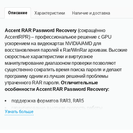
Описание
Характеристики
Наличие и доставка
Accent RAR Password Recovery
(сокращённо
AccentRPR) – профессиональное решение с GPU
ускорением на видеокартах NVIDIA/AMD для
восстановления паролей к Rar/WinRar архивам. Высокие
скоростные характеристики и виртуозное
манипулирование диапазоном проверки позволяют
существенно сократить время поиска пароля и делают
программу одним из лучших решений проблемы
утраченного RAR пароля.
Отличительные
особенности
Accent RAR Password Recovery
:
поддержка форматов RAR3, RAR5
гарантированно высокая скорость работы
Узнать больше
ускорение на видеокартах NVIDIA/AMD
манипулирование диапазоном проверки:
позиционная маска и мутация словарей по заданным