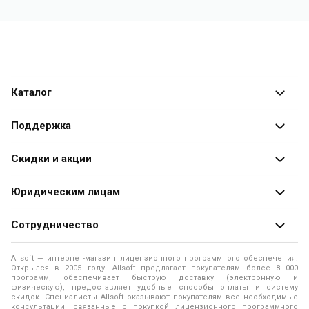
Каталог
Каталог программ
Поддержка
Разработчики
Оплата заказов
Скидки и акции
Оформление заказа
Специальные
предложения
Юридическим лицам
Доставка заказа
Распродажа
Продажа программ юридическим лицам
Сотрудничество
Помощь
О лицензировании программного обеспечения
Уведомление о конфиденциальности
О магазине
Allsoft — интернет-магазин лицензионного программного обеспечения.
Программы для компьютера
Открылся в 2005 году. Allsoft предлагает покупателям более 8 000
Правила продажи
Адреса и телефоны
программ, обеспечивает быструю доставку (электронную и
физическую), предоставляет удобные способы оплаты и систему
Контакты
Политика использования файлов Cookie
скидок. Специалисты Allsoft оказывают покупателям все необходимые
Новости
консультации, связанные с покупкой лицензионного программного