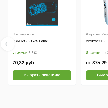
Зна
уст
Что
Проектирование
Документообор
В
КОМПАС-3D v25 Home
ABViewer 16.2
п
У
В наличии
22
В наличии
т
70,32 руб.
от 375,29
Р
и
Выбрать лицензию
Выбр
П
с