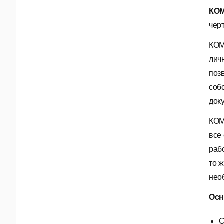
КОМ
черт
КОМ
лич
поз
соб
док
КОМ
все
раб
то 
нео
Осн
С