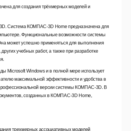
ачена для создания трёхмерных моделей и
D. Система КОМПАС-3D Home предназначена для
мпьютере. Функциональные возможности системы
 Она может успешно применяться для выполнения
других учебных работ, а также при разработке
я.
 Microsoft Windows и в полной мере использует
вателю максимальной эффективности и удобства в
 профессиональной версии системы КОМПАС-3D. В
документов, созданных в КОМПАС-3D Home,
дания трехмерных ассоциативных моделей