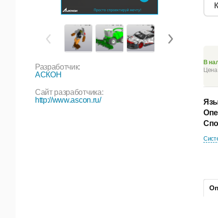
В на
Разработчик:
Цена 
АСКОН
Сайт разработчика:
http://www.ascon.ru/
Язы
Опе
Спо
Сист
Оп