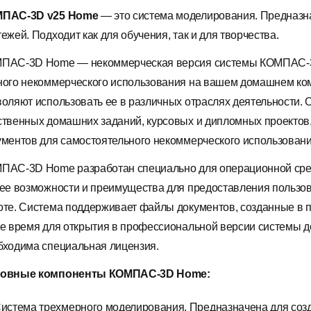
ПАС-3D v25 Home
— это система моделирования. Предназн
ежей. Подходит как для обучения, так и для творчества.
ПАС-3D Home — некоммерческая версия системы КОМПАС-3
ного некоммерческого использования на вашем домашнем ко
воляют использовать ее в различных отраслях деятельности.
ственных домашних заданий, курсовых и дипломных проектов, 
ументов для самостоятельного некоммерческого использовани
ПАС-3D Home разработан специально для операционной среды
 ее возможности и преимущества для предоставления пользо
оте. Система поддерживает файлы документов, созданные в
же время для открытия в профессиональной версии системы 
бходима специальная лицензия.
овные компоненты КОМПАС-3D Home:
истема трехмерного моделирования. Предназначена для соз