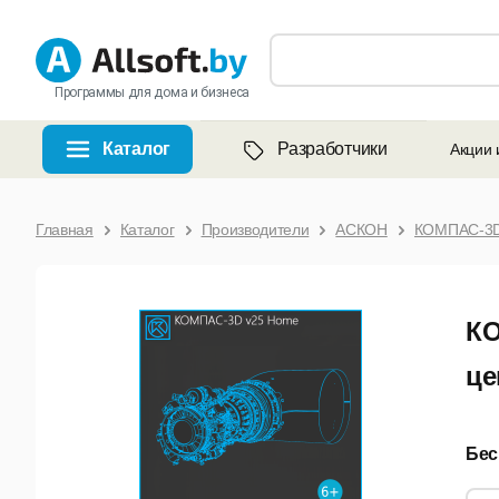
Программы для дома и бизнеса
Каталог
Разработчики
Акции 
Главная
Каталог
Производители
АСКОН
КОМПАС-3D
КО
це
Бес