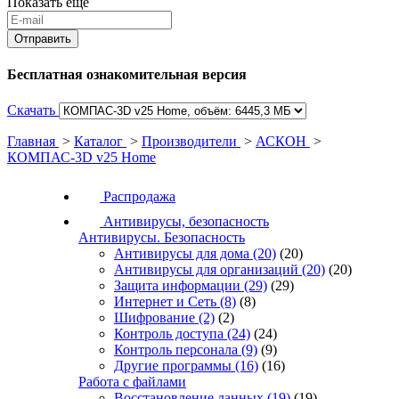
Показать еще
Бесплатная ознакомительная версия
Скачать
Главная
>
Каталог
>
Производители
>
АСКОН
>
КОМПАС-3D v25 Home
Распродажа
Антивирусы, безопасность
Антивирусы. Безопасность
Антивирусы для дома
(20)
(20)
Антивирусы для организаций
(20)
(20)
Защита информации
(29)
(29)
Интернет и Сеть
(8)
(8)
Шифрование
(2)
(2)
Контроль доступа
(24)
(24)
Контроль персонала
(9)
(9)
Другие программы
(16)
(16)
Работа с файлами
Восстановление данных
(19)
(19)