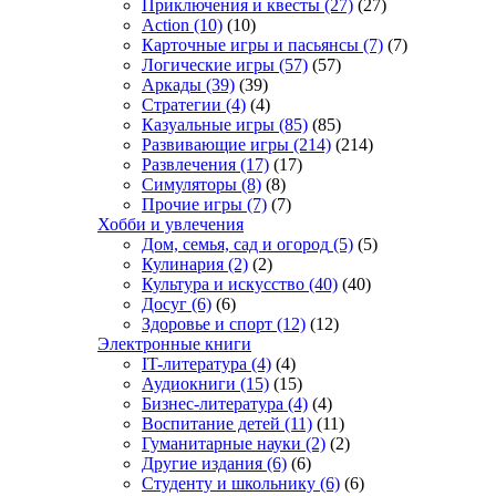
Приключения и квесты
(27)
(27)
Action
(10)
(10)
Карточные игры и пасьянсы
(7)
(7)
Логические игры
(57)
(57)
Аркады
(39)
(39)
Стратегии
(4)
(4)
Казуальные игры
(85)
(85)
Развивающие игры
(214)
(214)
Развлечения
(17)
(17)
Симуляторы
(8)
(8)
Прочие игры
(7)
(7)
Хобби и увлечения
Дом, семья, сад и огород
(5)
(5)
Кулинария
(2)
(2)
Культура и искусство
(40)
(40)
Досуг
(6)
(6)
Здоровье и спорт
(12)
(12)
Электронные книги
IT-литература
(4)
(4)
Аудиокниги
(15)
(15)
Бизнес-литература
(4)
(4)
Воспитание детей
(11)
(11)
Гуманитарные науки
(2)
(2)
Другие издания
(6)
(6)
Студенту и школьнику
(6)
(6)