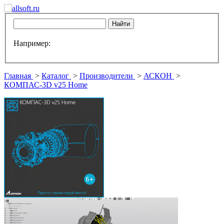
Например:
Главная
>
Каталог
>
Производители
>
АСКОН
>
КОМПАС-3D v25 Home