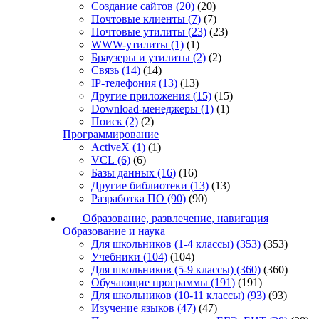
Создание сайтов
(20)
(20)
Почтовые клиенты
(7)
(7)
Почтовые утилиты
(23)
(23)
WWW-утилиты
(1)
(1)
Браузеры и утилиты
(2)
(2)
Связь
(14)
(14)
IP-телефония
(13)
(13)
Другие приложения
(15)
(15)
Download-менеджеры
(1)
(1)
Поиск
(2)
(2)
Программирование
ActiveX
(1)
(1)
VCL
(6)
(6)
Базы данных
(16)
(16)
Другие библиотеки
(13)
(13)
Разработка ПО
(90)
(90)
Образование, развлечение, навигация
Образование и наука
Для школьников (1-4 классы)
(353)
(353)
Учебники
(104)
(104)
Для школьников (5-9 классы)
(360)
(360)
Обучающие программы
(191)
(191)
Для школьников (10-11 классы)
(93)
(93)
Изучение языков
(47)
(47)