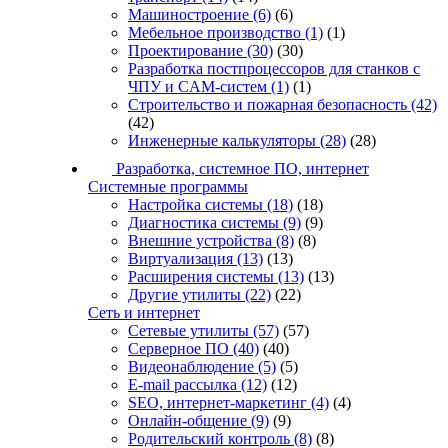
Машиностроение
(6)
(6)
Мебельное производство
(1)
(1)
Проектирование
(30)
(30)
Разработка постпроцессоров для станков с
ЧПУ и CAM-систем
(1)
(1)
Строительство и пожарная безопасность
(42)
(42)
Инженерные калькуляторы
(28)
(28)
Разработка, системное ПО, интернет
Системные программы
Настройка системы
(18)
(18)
Диагностика системы
(9)
(9)
Внешние устройства
(8)
(8)
Виртуализация
(13)
(13)
Расширения системы
(13)
(13)
Другие утилиты
(22)
(22)
Сеть и интернет
Сетевые утилиты
(57)
(57)
Серверное ПО
(40)
(40)
Видеонаблюдение
(5)
(5)
E-mail рассылка
(12)
(12)
SEO, интернет-маркетинг
(4)
(4)
Онлайн-общение
(9)
(9)
Родительский контроль
(8)
(8)