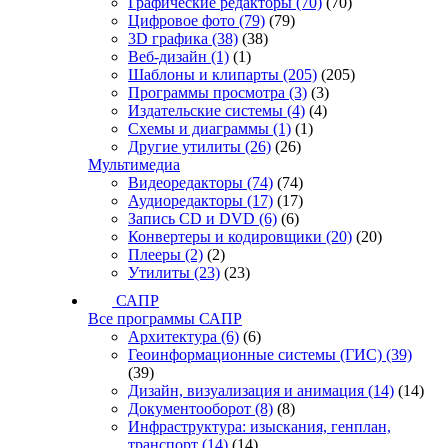
Графические редакторы
(70)
(70)
Цифровое фото
(79)
(79)
3D графика
(38)
(38)
Веб-дизайн
(1)
(1)
Шаблоны и клипарты
(205)
(205)
Программы просмотра
(3)
(3)
Издательские системы
(4)
(4)
Схемы и диаграммы
(1)
(1)
Другие утилиты
(26)
(26)
Мультимедиа
Видеоредакторы
(74)
(74)
Аудиоредакторы
(17)
(17)
Запись CD и DVD
(6)
(6)
Конвертеры и кодировщики
(20)
(20)
Плееры
(2)
(2)
Утилиты
(23)
(23)
САПР
Все программы САПР
Архитектура
(6)
(6)
Геоинформационные системы (ГИС)
(39)
(39)
Дизайн, визуализация и анимация
(14)
(14)
Документооборот
(8)
(8)
Инфраструктура: изыскания, генплан,
транспорт
(14)
(14)