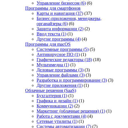
Управление бизнесом
(6)
(6)
Программы для смартфонов
Карты и навигация
(37)
(37)
Бизнес-приложения, менеджеры,
органайзеры
(6)
(6)
Защита информации
(2)
(2)
Ввод текста
(1)
(1)
Другие программы
(4)
(4)
Программы для macOS
Системные программы
(5)
(5)
Антивирусное ПО
(1)
(1)
Графические редакторы
(18)
(18)
Мультимедиа
(1)
(1)
Деловые программы
(3)
(3)
Управление файлами
(3)
(3)
Разработка и программирование
(3)
(3)
Другие приложения
(1)
(1)
Облачные решения (SaaS)
Бухгалтерия
(1)
(1)
Графика и дизайн
(1)
(1)
Коммуникации
(2)
(2)
Маркетинг (облачные решения)
(1)
(1)
Работа с документами
(4)
(4)
Сетевые утилиты
(1)
(1)
Системы автоматизации
(7)
(7)