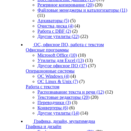
Резервное копирование
(20)
(20)
Файловые менеджеры и каталогизаторы
(11)
(11)
Архиваторы
(5)
(5)
Очистка диска
(4)
(4)
Работа с DBF
(2)
(2)
Другие утилиты
(22)
(22)
ОС, офисное ПО, работа с текстом
Офисные программы
Microsoft Office
(10)
(10)
Утилиты для Excel
(13)
(13)
Другое офисное ПО
(37)
(37)
Операционные системы
ОС Windows
(4)
(4)
ОС Linux & Unix
(7)
(7)
Работа с текстом
Распознавание текста и речи
(12)
(12)
Текстовые редакторы
(20)
(20)
Переводчики
(3)
(3)
Конвертеры
(6)
(6)
Другие утилиты
(14)
(14)
Графика, дизайн, мультимедиа
Графика и дизайн