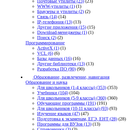
Почтовые утилиты
(23)
(23)
WWW-утилиты
(1)
(1)
Браузеры и утилиты
(2)
(2)
Связь
(14)
(14)
IP-телефония
(13)
(13)
Другие приложения
(15)
(15)
Download-менеджеры
(1)
(1)
Поиск
(2)
(2)
Программирование
ActiveX
(1)
(1)
VCL
(6)
(6)
Базы данных
(16)
(16)
Другие библиотеки
(13)
(13)
Разработка ПО
(90)
(90)
Образование, развлечение, навигация
Образование и наука
Для школьников (1-4 классы)
(353)
(353)
Учебники
(104)
(104)
Для школьников (5-9 классы)
(360)
(360)
Обучающие программы
(191)
(191)
Для школьников (10-11 классы)
(93)
(93)
Изучение языков
(47)
(47)
Подготовка к экзаменам, ЕГЭ, ЕНТ
(28)
(28)
Программы для ВУЗов
(13)
(13)
Справочники
(3)
(3)