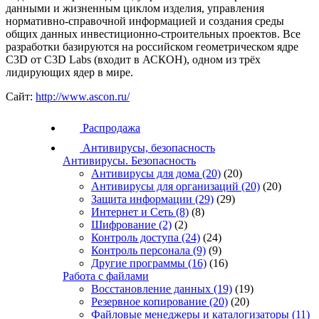
данными и жизненным циклом изделия, управления
нормативно-справочной информацией и создания среды
общих данных инвестиционно-строительных проектов. Все
разработки базируются на российском геометрическом ядре
C3D от C3D Labs (входит в АСКОН), одном из трёх
лидирующих ядер в мире.
Сайт:
http://www.ascon.ru/
Распродажа
Антивирусы, безопасность
Антивирусы. Безопасность
Антивирусы для дома
(20)
(20)
Антивирусы для организаций
(20)
(20)
Защита информации
(29)
(29)
Интернет и Сеть
(8)
(8)
Шифрование
(2)
(2)
Контроль доступа
(24)
(24)
Контроль персонала
(9)
(9)
Другие программы
(16)
(16)
Работа с файлами
Восстановление данных
(19)
(19)
Резервное копирование
(20)
(20)
Файловые менеджеры и каталогизаторы
(11)