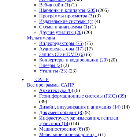
Веб-дизайн
(1)
(1)
Шаблоны и клипарты
(205)
(205)
Программы просмотра
(3)
(3)
Издательские системы
(4)
(4)
Схемы и диаграммы
(1)
(1)
Другие утилиты
(26)
(26)
Мультимедиа
Видеоредакторы
(75)
(75)
Аудиоредакторы
(17)
(17)
Запись CD и DVD
(6)
(6)
Конвертеры и кодировщики
(20)
(20)
Плееры
(2)
(2)
Утилиты
(23)
(23)
САПР
Все программы САПР
Архитектура
(6)
(6)
Геоинформационные системы (ГИС)
(39)
(39)
Дизайн, визуализация и анимация
(14)
(14)
Документооборот
(8)
(8)
Инфраструктура: изыскания, генплан,
транспорт
(14)
(14)
Машиностроение
(6)
(6)
Мебельное производство
(1)
(1)