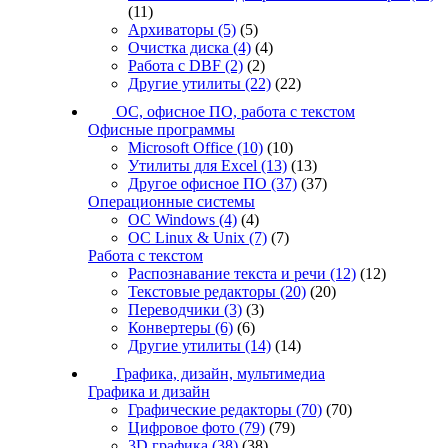
(11)
Архиваторы
(5)
(5)
Очистка диска
(4)
(4)
Работа с DBF
(2)
(2)
Другие утилиты
(22)
(22)
ОС, офисное ПО, работа с текстом
Офисные программы
Microsoft Office
(10)
(10)
Утилиты для Excel
(13)
(13)
Другое офисное ПО
(37)
(37)
Операционные системы
ОС Windows
(4)
(4)
ОС Linux & Unix
(7)
(7)
Работа с текстом
Распознавание текста и речи
(12)
(12)
Текстовые редакторы
(20)
(20)
Переводчики
(3)
(3)
Конвертеры
(6)
(6)
Другие утилиты
(14)
(14)
Графика, дизайн, мультимедиа
Графика и дизайн
Графические редакторы
(70)
(70)
Цифровое фото
(79)
(79)
3D графика
(38)
(38)