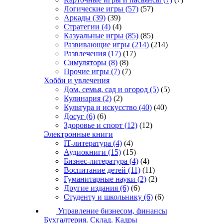
Логические игры
(57)
(57)
Аркады
(39)
(39)
Стратегии
(4)
(4)
Казуальные игры
(85)
(85)
Развивающие игры
(214)
(214)
Развлечения
(17)
(17)
Симуляторы
(8)
(8)
Прочие игры
(7)
(7)
Хобби и увлечения
Дом, семья, сад и огород
(5)
(5)
Кулинария
(2)
(2)
Культура и искусство
(40)
(40)
Досуг
(6)
(6)
Здоровье и спорт
(12)
(12)
Электронные книги
IT-литература
(4)
(4)
Аудиокниги
(15)
(15)
Бизнес-литература
(4)
(4)
Воспитание детей
(11)
(11)
Гуманитарные науки
(2)
(2)
Другие издания
(6)
(6)
Студенту и школьнику
(6)
(6)
Управление бизнесом, финансы
Бухгалтерия. Склад. Кадры