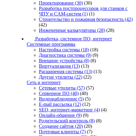
Проектирование
(30)
(30)
Разработка постпроцессоров для станков с
ЧПУ и CAM-систем
(1)
(1)
Строительство и пожарная безопасность
(42)
(42)
Инженерные калькуляторы
(28)
(28)
Разработка, системное ПО, интернет
Системные программы
Настройка системы
(18)
(18)
Диагностика системы
(9)
(9)
Внешние устройства
(8)
(8)
Виртуализация
(13)
(13)
Расширения системы
(13)
(13)
Другие утилиты
(22)
(22)
Сеть и интернет
Сетевые утилиты
(57)
(57)
Серверное ПО
(40)
(40)
Видеонаблюдение
(5)
(5)
E-mail рассылка
(12)
(12)
SEO, интернет-маркетинг
(4)
(4)
Онлайн-общение
(9)
(9)
Родительский контроль
(8)
(8)
Создание сайтов
(20)
(20)
Почтовые клиенты
(7)
(7)