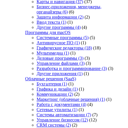
Карты и навигация
(37)
(37)
Бизнес-приложения, менеджеры,
органайзеры
(6)
(6)
Защита информации
(2)
(2)
Ввод текста
(1)
(1)
Другие программы
(4)
(4)
Программы для macOS
Системные программы
(5)
(5)
Антивирусное ПО
(1)
(1)
Графические редакторы
(18)
(18)
Мультимедиа
(1)
(1)
Деловые программы
(3)
(3)
Управление файлами
(3)
(3)
Разработка и программирование
(3)
(3)
Другие приложения
(1)
(1)
Облачные решения (SaaS)
Бухгалтерия
(1)
(1)
Графика и дизайн
(1)
(1)
Коммуникации
(2)
(2)
Маркетинг (облачные решения)
(1)
(1)
Работа с документами
(4)
(4)
Сетевые утилиты
(1)
(1)
Системы автоматизации
(7)
(7)
Управление бизнесом
(12)
(12)
CRM системы
(2)
(2)