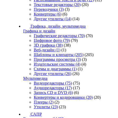
Текстовые редакторы
(20)
(20)
Переводчики
(3)
(3)
Конвертеры
(6)
(6)
Другие утилиты
(14)
(14)
Графика, дизайн, мультимедиа
Графика и дизайн
Графические редакторы
(70)
(70)
Цифровое фото
(79)
(79)
3D графика
(38)
(38)
Веб-дизайн
(1)
(1)
Шаблоны и клипарты
(205)
(205)
Программы просмотра
(3)
(3)
Издательские системы
(4)
(4)
Схемы и диаграммы
(1)
(1)
Другие утилиты
(26)
(26)
Мультимедиа
Видеоредакторы
(75)
(75)
Аудиоредакторы
(17)
(17)
Запись CD и DVD
(6)
(6)
Конвертеры и кодировщики
(20)
(20)
Плееры
(2)
(2)
Утилиты
(23)
(23)
САПР