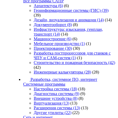
Все программы САПР
Архитектура
(6)
(6)
Геоинформационные системы (ГИС)
(39)
(39)
Дизайн, визуализация и анимация
(14)
(14)
Документооборот
(8)
(8)
Инфраструктура: изыскания, генплан,
транспорт
(14)
(14)
Машиностроение
(6)
(6)
Мебельное производство
(1)
(1)
Проектирование
(30)
(30)
Разработка постпроцессоров для станков с
ЧПУ и CAM-систем
(1)
(1)
Строительство и пожарная безопасность
(42)
(42)
Инженерные калькуляторы
(28)
(28)
Разработка, системное ПО, интернет
Системные программы
Настройка системы
(18)
(18)
Диагностика системы
(9)
(9)
Внешние устройства
(8)
(8)
Виртуализация
(13)
(13)
Расширения системы
(13)
(13)
Другие утилиты
(22)
(22)
Сеть и интернет