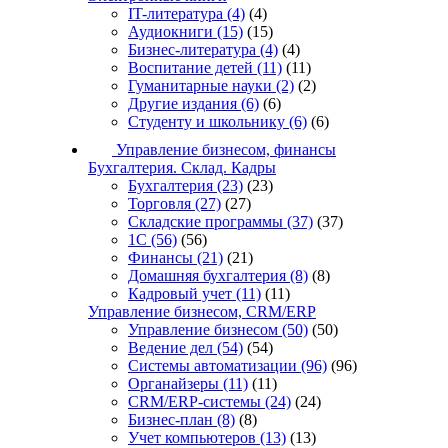
IT-литература
(4)
(4)
Аудиокниги
(15)
(15)
Бизнес-литература
(4)
(4)
Воспитание детей
(11)
(11)
Гуманитарные науки
(2)
(2)
Другие издания
(6)
(6)
Студенту и школьнику
(6)
(6)
Управление бизнесом, финансы
Бухгалтерия. Склад. Кадры
Бухгалтерия
(23)
(23)
Торговля
(27)
(27)
Складские программы
(37)
(37)
1С
(56)
(56)
Финансы
(21)
(21)
Домашняя бухгалтерия
(8)
(8)
Кадровый учет
(11)
(11)
Управление бизнесом, CRM/ERP
Управление бизнесом
(50)
(50)
Ведение дел
(54)
(54)
Системы автоматизации
(96)
(96)
Органайзеры
(11)
(11)
CRM/ERP-системы
(24)
(24)
Бизнес-план
(8)
(8)
Учет компьютеров
(13)
(13)