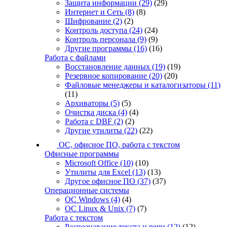
Защита информации
(29)
(29)
Интернет и Сеть
(8)
(8)
Шифрование
(2)
(2)
Контроль доступа
(24)
(24)
Контроль персонала
(9)
(9)
Другие программы
(16)
(16)
Работа с файлами
Восстановление данных
(19)
(19)
Резервное копирование
(20)
(20)
Файловые менеджеры и каталогизаторы
(11)
(11)
Архиваторы
(5)
(5)
Очистка диска
(4)
(4)
Работа с DBF
(2)
(2)
Другие утилиты
(22)
(22)
ОС, офисное ПО, работа с текстом
Офисные программы
Microsoft Office
(10)
(10)
Утилиты для Excel
(13)
(13)
Другое офисное ПО
(37)
(37)
Операционные системы
ОС Windows
(4)
(4)
ОС Linux & Unix
(7)
(7)
Работа с текстом
Распознавание текста и речи
(12)
(12)