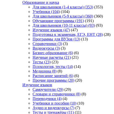
Образование и наука
Для школьников (1-4 классы)
(353)
(353)
Учебники
(104)
(104)
Для школьников (5-9 классы)
(360)
(360)
Обучающие программы
(191)
(191)
Для школьников (10-11 классы)
(93)
(93)
Изучение языков
(47)
(47)
Подготовка к экзаменам, ЕГЭ, ЕНТ
(28)
(28)
Программы для ВУЗов
(13)
(13)
Справочники
(3)
(3)
Видеокурсы
(3)
(3)
Бизнес-образование
(6)
(6)
Научные расчеты
(21)
(21)
Тесты
(23)
(23)
Психология, тесты
(14)
(14)
Медицина
(8)
(8)
Расписание занятий
(6)
(6)
Прочие программы
(20)
(20)
Изучение языков
Самоучители
(29)
(29)
Словари и справочники
(8)
(8)
Переводчики
(4)
(4)
Учебники и пособия
(10)
(10)
Аудио и видеокурсы
(7)
(7)
Тесты и тренажёры
(11)
(11)