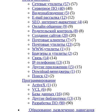
Сетевые утилиты
(57)
(57)
Серверное ПО
(40)
(40)
Видеонаблюдение
(5)
(5)
E-mail рассылка
(12)
(12)
SEO, интернет-маркетинг
(4)
(4)
Онлайн-общение
(9)
(9)
Родительский контроль
(8)
(8)
Создание сайтов
(20)
(20)
Почтовые клиенты
(7)
(7)
Почтовые утилиты
(23)
(23)
WWW-утилиты
(1)
(1)
Браузеры и утилиты
(2)
(2)
Связь
(14)
(14)
IP-телефония
(13)
(13)
Другие приложения
(15)
(15)
Download-менеджеры
(1)
(1)
Поиск
(2)
(2)
Программирование
ActiveX
(1)
(1)
VCL
(6)
(6)
Базы данных
(16)
(16)
Другие библиотеки
(13)
(13)
Разработка ПО
(90)
(90)
Образование, развлечение, навигация