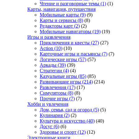
Чтение и разговорные темы
(1)
(1)
Карты, навигация, путешествия
Мобильные карты
(9)
(9)
Карты и сервисы
(8)
(8)
Редакторы карт
(2)
(2)
Мобильные навигаторы
(19)
(19)
Игры и развлечения
Приключения и квесты
(27)
(27)
Action
(10)
(10)
Карточные игры и пасьянсы
(7)
(7)
Логические игры
(57)
(57)
Аркады
(39)
(39)
Стратегии
(4)
(4)
Казуальные игры
(85)
(85)
Развивающие игры
(214)
(214)
Развлечения
(17)
(17)
Симуляторы
(8)
(8)
Прочие игры
(7)
(7)
Хобби и увлечения
Дом, семья, сад и огород
(5)
(5)
Кулинария
(2)
(2)
Культура и искусство
(40)
(40)
Досуг
(6)
(6)
Здоровье и спорт
(12)
(12)
Электронные книги