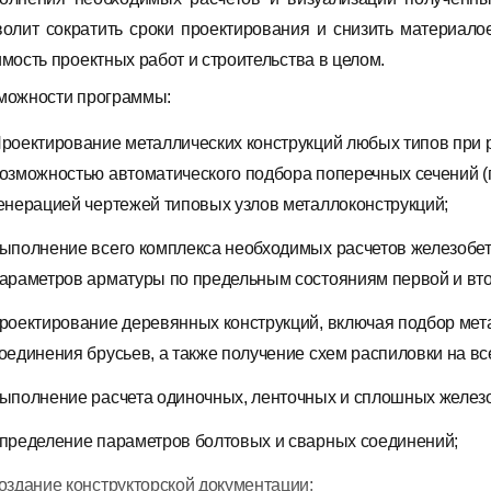
волит сократить сроки проектирования и снизить материало
имость проектных работ и строительства в целом.
можности программы:
роектирование металлических конструкций любых типов при 
озможностью автоматического подбора поперечных сечений (
енерацией чертежей типовых узлов металлоконструкций;
ыполнение всего комплекса необходимых расчетов железобет
араметров арматуры по предельным состояниям первой и втор
роектирование деревянных конструкций, включая подбор мета
оединения брусьев, а также получение схем распиловки на вс
ыполнение расчета одиночных, ленточных и сплошных желез
пределение параметров болтовых и сварных соединений;
оздание конструкторской документации;