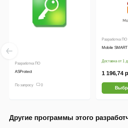
A
A
A
Разработка ПО
A
Mobile SMAR
Под
Доставка от 1 
Разработка ПО
ASProtect
1 196,74 
По запросу
0
Выбр
Другие программы этого разработ