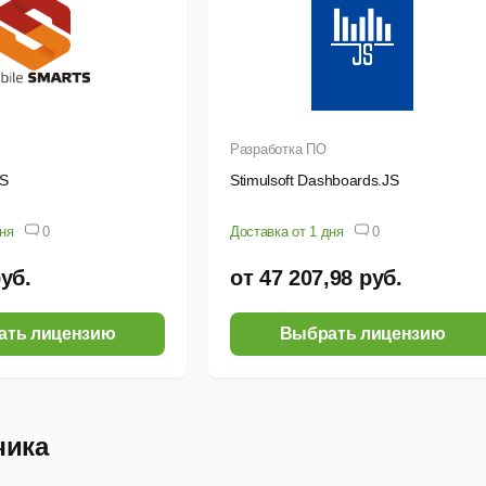
PM Wood
PM Structure3D
PM Joint
Разработка ПО
PM Graph
TS
Stimulsoft Dashboards.JS
робная инструкция по установке описана
в документе
.
дня
0
Доставка от 1 дня
0
руб.
от 47 207,98 руб.
ать лицензию
Выбрать лицензию
чика