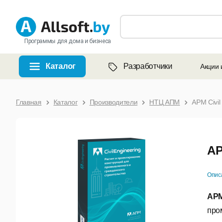
Программы для дома и бизнеса
Каталог
Разработчики
Акции 
Главная
Каталог
Производители
НТЦ АПМ
APM Civil
AP
Опис
APM
про