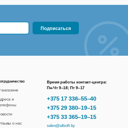
отрудничество
Время работы контакт-центра:
Пн-Чт 9–18; Пт 9–17
 магазине
+375 17 336–55–40
дреса и
елефоны
+375 29 380–19–15
овости
+375 33 365–19–15
тзывы о нас
sales@allsoft.by