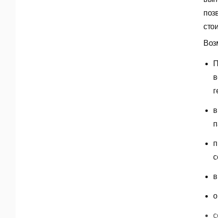
поз
сто
Воз
П
в
г
в
п
п
с
в
о
с