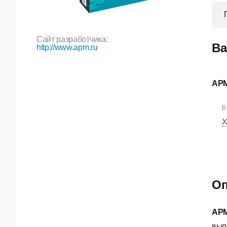
Сайт разработчика:
Ва
http://www.apm.ru
APM
В
Х
Оп
APM
вып