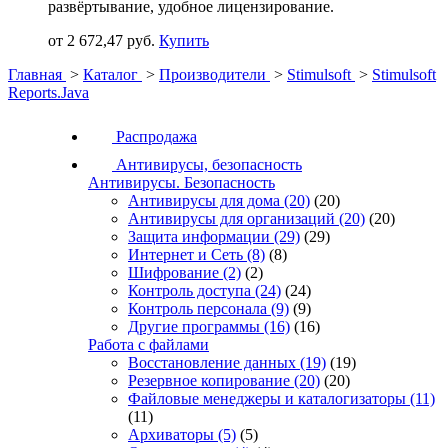
развёртывание, удобное лицензирование.
от 2 672,47 руб.
Купить
Главная
>
Каталог
>
Производители
>
Stimulsoft
>
Stimulsoft
Reports.Java
Распродажа
Антивирусы, безопасность
Антивирусы. Безопасность
Антивирусы для дома
(20)
(20)
Антивирусы для организаций
(20)
(20)
Защита информации
(29)
(29)
Интернет и Сеть
(8)
(8)
Шифрование
(2)
(2)
Контроль доступа
(24)
(24)
Контроль персонала
(9)
(9)
Другие программы
(16)
(16)
Работа с файлами
Восстановление данных
(19)
(19)
Резервное копирование
(20)
(20)
Файловые менеджеры и каталогизаторы
(11)
(11)
Архиваторы
(5)
(5)