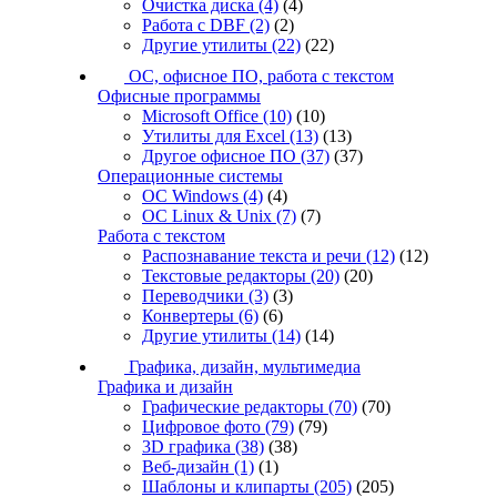
Очистка диска
(4)
(4)
Работа с DBF
(2)
(2)
Другие утилиты
(22)
(22)
ОС, офисное ПО, работа с текстом
Офисные программы
Microsoft Office
(10)
(10)
Утилиты для Excel
(13)
(13)
Другое офисное ПО
(37)
(37)
Операционные системы
ОС Windows
(4)
(4)
ОС Linux & Unix
(7)
(7)
Работа с текстом
Распознавание текста и речи
(12)
(12)
Текстовые редакторы
(20)
(20)
Переводчики
(3)
(3)
Конвертеры
(6)
(6)
Другие утилиты
(14)
(14)
Графика, дизайн, мультимедиа
Графика и дизайн
Графические редакторы
(70)
(70)
Цифровое фото
(79)
(79)
3D графика
(38)
(38)
Веб-дизайн
(1)
(1)
Шаблоны и клипарты
(205)
(205)