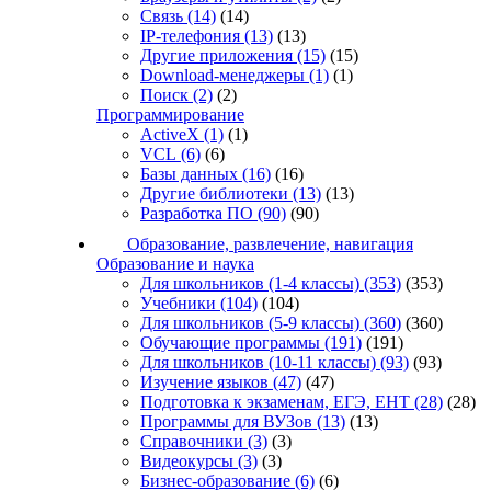
Связь
(14)
(14)
IP-телефония
(13)
(13)
Другие приложения
(15)
(15)
Download-менеджеры
(1)
(1)
Поиск
(2)
(2)
Программирование
ActiveX
(1)
(1)
VCL
(6)
(6)
Базы данных
(16)
(16)
Другие библиотеки
(13)
(13)
Разработка ПО
(90)
(90)
Образование, развлечение, навигация
Образование и наука
Для школьников (1-4 классы)
(353)
(353)
Учебники
(104)
(104)
Для школьников (5-9 классы)
(360)
(360)
Обучающие программы
(191)
(191)
Для школьников (10-11 классы)
(93)
(93)
Изучение языков
(47)
(47)
Подготовка к экзаменам, ЕГЭ, ЕНТ
(28)
(28)
Программы для ВУЗов
(13)
(13)
Справочники
(3)
(3)
Видеокурсы
(3)
(3)
Бизнес-образование
(6)
(6)