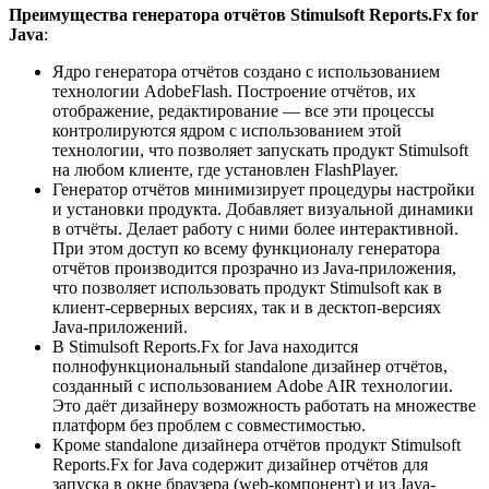
Преимущества генератора отчётов
Stimulsoft Reports.Fx for
Java
:
Ядро генератора отчётов создано с использованием
технологии AdobeFlash. Построение отчётов, их
отображение, редактирование — все эти процессы
контролируются ядром с использованием этой
технологии, что позволяет запускать продукт Stimulsoft
на любом клиенте, где установлен FlashPlayer.
Генератор отчётов минимизирует процедуры настройки
и установки продукта. Добавляет визуальной динамики
в отчёты. Делает работу с ними более интерактивной.
При этом доступ ко всему функционалу генератора
отчётов производится прозрачно из Java-приложения,
что позволяет использовать продукт Stimulsoft как в
клиент-серверных версиях, так и в десктоп-версиях
Java-приложений.
В Stimulsoft Reports.Fx for Java находится
полнофункциональный standalone дизайнер отчётов,
созданный с использованием Adobe AIR технологии.
Это даёт дизайнеру возможность работать на множестве
платформ без проблем с совместимостью.
Кроме standalone дизайнера отчётов продукт Stimulsoft
Reports.Fx for Java содержит дизайнер отчётов для
запуска в окне браузера (web-компонент) и из Java-