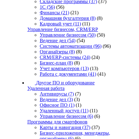
Складские программы
(37)
(37)
1С
(56)
(56)
Финансы
(21)
(21)
Домашняя бухгалтерия
(8)
(8)
Кадровый учет
(11)
(11)
Управление бизнесом, CRM/ERP
Управление бизнесом
(50)
(50)
Ведение дел
(54)
(54)
Системы автоматизации
(96)
(96)
Органайзеры
(8)
(8)
CRM/ERP-системы
(24)
(24)
Бизнес-план
(8)
(8)
Учет компьютеров
(13)
(13)
Работа с документами
(41)
(41)
Другое ПО и оборудование
Удаленная работа
Антивирусы
(7)
(7)
Ведение дел
(3)
(3)
Офисное ПО
(1)
(1)
Удаленный доступ
(11)
(11)
Управление бизнесом
(6)
(6)
Программы для смартфонов
Карты и навигация
(37)
(37)
Бизнес-приложения, менеджеры,
органайзеры
(6)
(6)