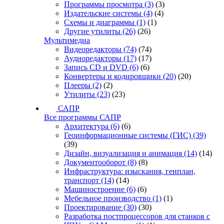
Программы просмотра
(3)
(3)
Издательские системы
(4)
(4)
Схемы и диаграммы
(1)
(1)
Другие утилиты
(26)
(26)
Мультимедиа
Видеоредакторы
(74)
(74)
Аудиоредакторы
(17)
(17)
Запись CD и DVD
(6)
(6)
Конвертеры и кодировщики
(20)
(20)
Плееры
(2)
(2)
Утилиты
(23)
(23)
САПР
Все программы САПР
Архитектура
(6)
(6)
Геоинформационные системы (ГИС)
(39)
(39)
Дизайн, визуализация и анимация
(14)
(14)
Документооборот
(8)
(8)
Инфраструктура: изыскания, генплан,
транспорт
(14)
(14)
Машиностроение
(6)
(6)
Мебельное производство
(1)
(1)
Проектирование
(30)
(30)
Разработка постпроцессоров для станков с