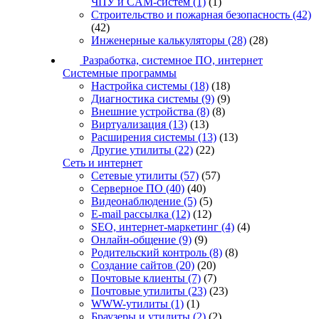
ЧПУ и CAM-систем
(1)
(1)
Строительство и пожарная безопасность
(42)
(42)
Инженерные калькуляторы
(28)
(28)
Разработка, системное ПО, интернет
Системные программы
Настройка системы
(18)
(18)
Диагностика системы
(9)
(9)
Внешние устройства
(8)
(8)
Виртуализация
(13)
(13)
Расширения системы
(13)
(13)
Другие утилиты
(22)
(22)
Сеть и интернет
Сетевые утилиты
(57)
(57)
Серверное ПО
(40)
(40)
Видеонаблюдение
(5)
(5)
E-mail рассылка
(12)
(12)
SEO, интернет-маркетинг
(4)
(4)
Онлайн-общение
(9)
(9)
Родительский контроль
(8)
(8)
Создание сайтов
(20)
(20)
Почтовые клиенты
(7)
(7)
Почтовые утилиты
(23)
(23)
WWW-утилиты
(1)
(1)
Браузеры и утилиты
(2)
(2)