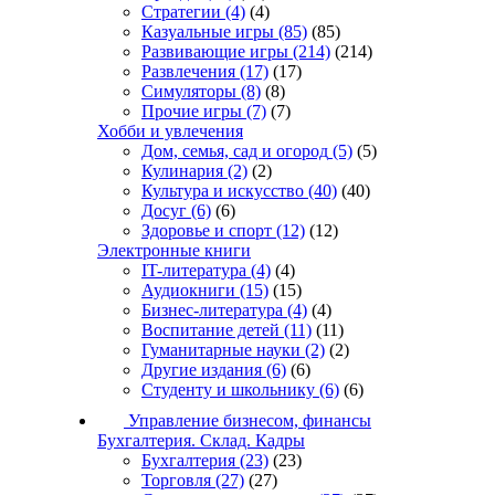
Стратегии
(4)
(4)
Казуальные игры
(85)
(85)
Развивающие игры
(214)
(214)
Развлечения
(17)
(17)
Симуляторы
(8)
(8)
Прочие игры
(7)
(7)
Хобби и увлечения
Дом, семья, сад и огород
(5)
(5)
Кулинария
(2)
(2)
Культура и искусство
(40)
(40)
Досуг
(6)
(6)
Здоровье и спорт
(12)
(12)
Электронные книги
IT-литература
(4)
(4)
Аудиокниги
(15)
(15)
Бизнес-литература
(4)
(4)
Воспитание детей
(11)
(11)
Гуманитарные науки
(2)
(2)
Другие издания
(6)
(6)
Студенту и школьнику
(6)
(6)
Управление бизнесом, финансы
Бухгалтерия. Склад. Кадры
Бухгалтерия
(23)
(23)
Торговля
(27)
(27)