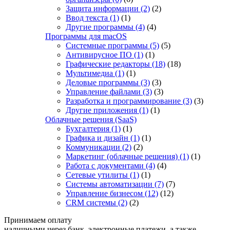
Защита информации
(2)
(2)
Ввод текста
(1)
(1)
Другие программы
(4)
(4)
Программы для macOS
Системные программы
(5)
(5)
Антивирусное ПО
(1)
(1)
Графические редакторы
(18)
(18)
Мультимедиа
(1)
(1)
Деловые программы
(3)
(3)
Управление файлами
(3)
(3)
Разработка и программирование
(3)
(3)
Другие приложения
(1)
(1)
Облачные решения (SaaS)
Бухгалтерия
(1)
(1)
Графика и дизайн
(1)
(1)
Коммуникации
(2)
(2)
Маркетинг (облачные решения)
(1)
(1)
Работа с документами
(4)
(4)
Сетевые утилиты
(1)
(1)
Системы автоматизации
(7)
(7)
Управление бизнесом
(12)
(12)
CRM системы
(2)
(2)
Принимаем оплату
наличными через банк, электронные платежи, а также