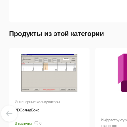
Нов
Н
Н
Продукты из этой категории
Н
Н
Н
У
Н
Н
Инженерные калькуляторы
3DСолидБокс
Инфраструктура
В наличии
0
транспорт