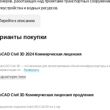
енеров, работающих над проектами транспортных сооружени
леустройства и водных ресурсов.
Перейти к описанию
рианты покупки
oCAD Civil 3D 2024 Коммерческая лицензия
utoCAD Civil 3D — это решение для проектирования объектов инфраструктуры и 
окументации по ...
Развернуть
арактеристики
oCAD Civil 3D Коммерческая лицензия продление
родление подписки AutoCAD Civil 3D на 1 год