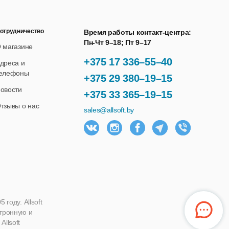
отрудничество
Время работы контакт-центра:
Пн-Чт 9–18; Пт 9–17
 магазине
+375 17 336–55–40
дреса и
елефоны
+375 29 380–19–15
овости
+375 33 365–19–15
тзывы о нас
sales@allsoft.by
году. Allsoft
ктронную и
llsoft