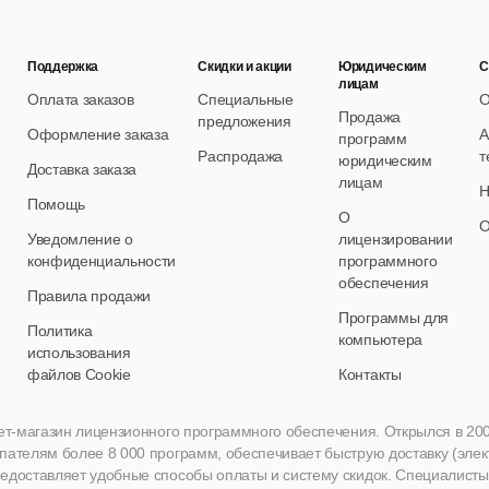
Поддержка
Скидки и акции
Юридическим
С
лицам
Оплата заказов
Специальные
О
Продажа
предложения
Оформление заказа
А
программ
Распродажа
т
юридическим
Доставка заказа
лицам
Н
Помощь
О
О
Уведомление о
лицензировании
конфиденциальности
программного
обеспечения
Правила продажи
Программы для
Политика
компьютера
использования
файлов Cookie
Контакты
нет-магазин лицензионного программного обеспечения. Открылся в 2005 
пателям более 8 000 программ, обеспечивает быструю доставку (эле
едоставляет удобные способы оплаты и систему скидок. Специалисты A