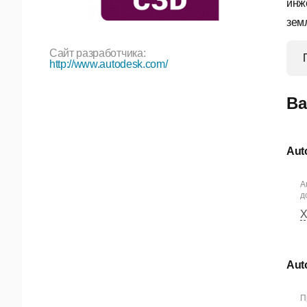
инж
зем
Сайт разработчика:
http://www.autodesk.com/
Ва
Aut
A
д
Х
Aut
П