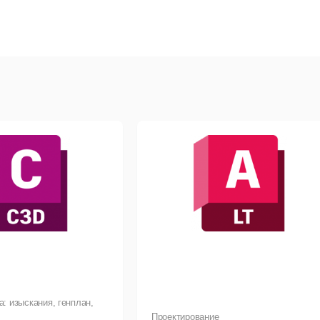
ое в AutoCAD Civil 3D 2024:
овые возможности процессов для работы с элементами конст
овые возможности рабочих процессов коридоров.
овые возможности рабочих процессов ArcGIS.
овые функции для напорных трубопроводных сетей.
овые возможности Project Explorer.
совершенствования интерфейса API.
овые возможности Dynamo for Civil 3D.
овые возможности модуля Grading Optimization.
: изыскания, генплан,
Проектирование