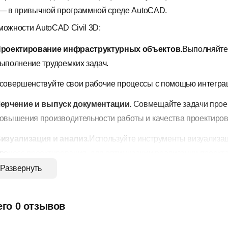
 — в привычной программной среде AutoCAD.
можности AutoCAD Civil 3D:
роектирование инфраструктурных объектов.
Выполняйте 
ыполнение трудоемких задач.
совершенствуйте свои рабочие процессы с помощью интегра
ерчение и выпуск документации.
Совмещайте задачи проек
овышения производительности работы и качества проектиров
изуализация и анализ.
Используйте инструменты визуализац
роцесс проектирования, для оптимизации реализации проекта
Развернуть
овместная работа.
Функции совместной работы помогут вам
руппы и решать проблемы, связанные с рабочими процессами,
его 0 отзывов
спользуйте Civil 3D в сочетании с другими программными про