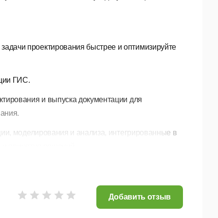
задачи проектирования быстрее и оптимизируйте
ции ГИС.
тирования и выпуска документации для
ания.
ии, моделирования и анализа, интегрированные в
 и принятия решений.
 координировать работу участников проектной
 в рамках проектов объектов инфраструктуры.
Добавить отзыв
дуктами Autodesk.