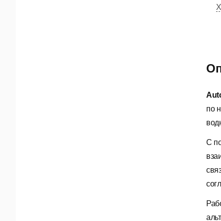
Х
Оп
Aut
по 
вод
С п
вза
свя
сог
Раб
аль