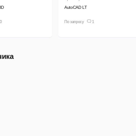
3D
AutoCAD LT
0
По запросу
1
чика