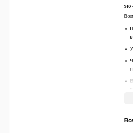
это
Воз
П
в
У
Ч
п
В
п
С
г
Вс
И