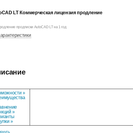
oCAD LT Коммерческая лицензия продление
родление продписки AutoCAD LT на 1 год
арактеристики
исание
зможности »
еимущества
авнение
нкций »
рианты
упки »
ернуть