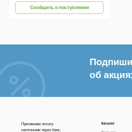
Сообщить о поступлении
A
а
С
Т
с
Подпиши
У
У
об акция
Вве
Вар
Ср
Каталог
Принимаем оплату
наличными через банк,