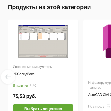
Продукты из этой категории
И
В
П
Вве
Вар
Инженерные калькуляторы
Пр
3DСолидБокс
Л
Инфраструктура
В наличии
0
транспорт
С
AutoCAD Civil 
75,53 руб.
М
По запросу
Выбрать лицензию
О