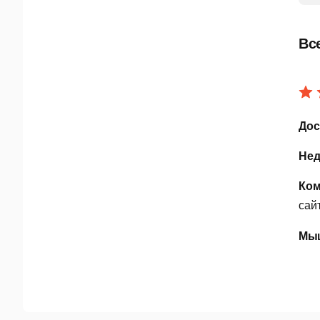
Р
П
Вс
В
П
А
Дос
Т
Нед
И
Ком
сай
С
В
Мыш
О
С
П