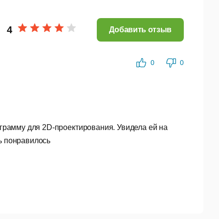
в.
4
Добавить отзыв
едоставляют общий доступ к проектным данным.
0
0
грамму для 2D-проектирования. Увидела ей на
нь понравилось
ражением и фотометрического освещения.
переноса.