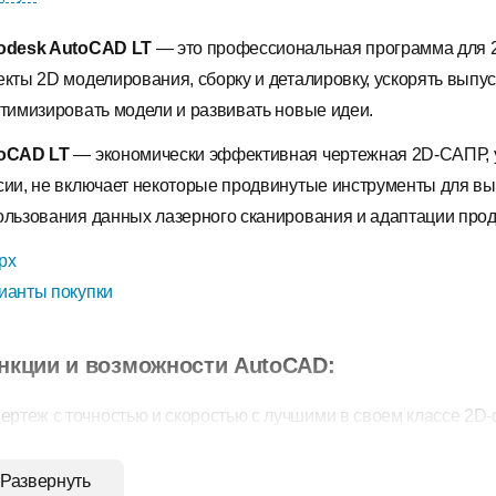
odesk AutoCAD LT
— это профессиональная программа для 2
екты 2D моделирования, сборку и деталировку, ускорять выпу
птимизировать модели и развивать новые идеи.
oCAD LT
— экономически эффективная чертежная 2D-САПР,
сии, не включает некоторые продвинутые инструменты для вы
ользования данных лазерного сканирования и адаптации прод
рх
ианты покупки
нкции и возможности AutoCAD:
ертеж с точностью и скоростью с лучшими в своем классе 2D
редварительный просмотр результатов часто используемых к
Развернуть