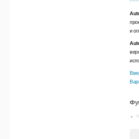
Aut
про
и о
Aut
вер
исп
Вве
Вар
Фу
Ч
П