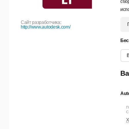
сбо
исп
Сайт разработчика:
http://www.autodesk.com/
Бес
Ва
Aut
П
С
Х