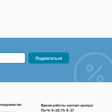
 соблюдения стандартов САПР посредством
посредственно в файл DWG, не изменяя
отрудничество
Время работы контакт-центра:
Пн-Чт 9–18; Пт 9–17