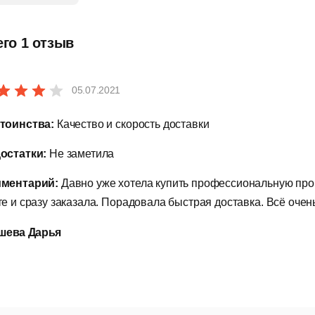
абота на любом устройстве через учетку.
араметрические чертежи сокращают время проверки проекто
его 1 отзыв
озможности подключения к облаку.
рофессиональные инструменты для выпуска документации пр
05.07.2021
даптивные подсказки командной строки и автокоррекция.
тоинства:
Качество и скорость доставки
рёхмерные модели создаются по аналогии 2D-чертежей.
остатки:
Не заметила
нструменты для выносных линий и создания сечений.
ментарий:
Давно уже хотела купить профессиональную про
те и сразу заказала. Порадовала быстрая доставка. Всё оче
оздание фотореалистичных изображений.
озможность извлечения кривых из поверхностей.
ева Дарья
бширная библиотека материалов, средства управления изоб
овместное использование видов и улучшенные инструменты 
роверка непрерывности соединения поверхностей.