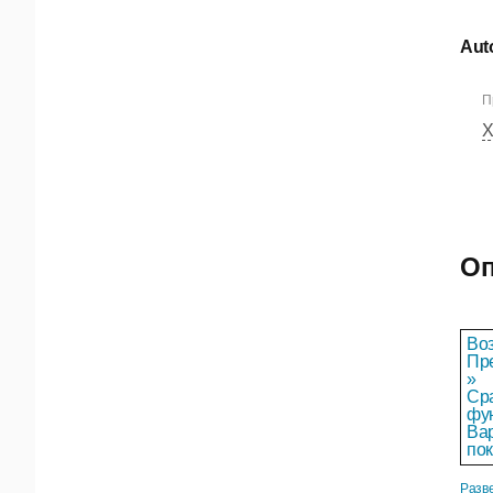
Aut
П
Х
Оп
Во
Пр
»
Ср
фу
Ва
пок
Разв