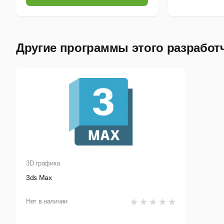
З
К
Другие программы этого разработ
П
К
Р
П
П
Р
3D графика
3ds Max
Реш
рас
Нет в наличии
Нов