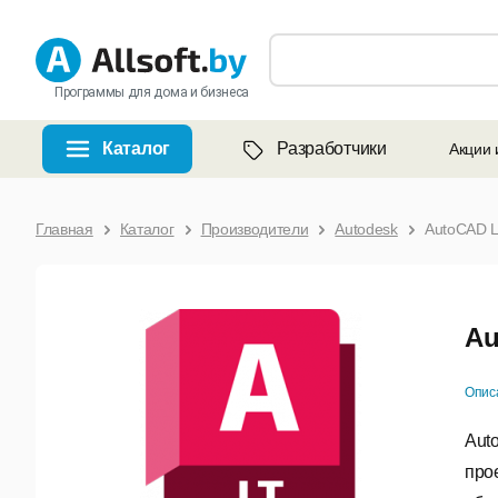
Программы для дома и бизнеса
Каталог
Разработчики
Акции 
Главная
Каталог
Производители
Autodesk
AutoCAD 
Au
Опис
Aut
про