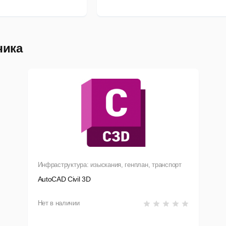
начительное сокращение времени проверки проектов.
онвертация онлайн-карт в статические изображения и с даль
чика
араметрические чертежи позволяют держать под рукой всю 
анал проекта можно использовать в корпоративной сети.
аспознавание импортированных SHX-шрифтов.
олная поддержка Windows 10, 11.
оддержка 4К мониторов.
асширенные возможности импорта PDF-файлов.
Инфраструктура: изыскания, генплан, транспорт
AutoCAD Civil 3D
ив купить Автокад, вы сможете оценить все нововведения по
пространённых САПР!
Нет в наличии
ое в версии AutoCAD LT 2024: