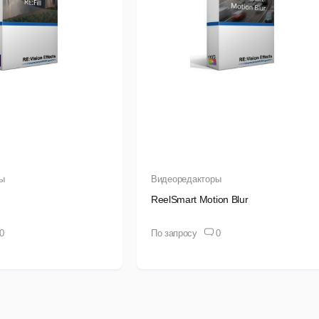
ы
Видеоредакторы
ReelSmart Motion Blur
0
По запросу
0