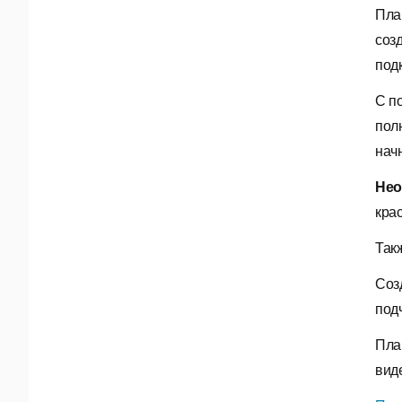
Пла
соз
под
С п
пол
нач
Нео
кра
Так
Соз
под
Пла
вид