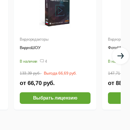
Видеоредакторы
Видеоредак
ВидеоШОУ
ФотоШОУ 
В наличии
4
В наличии
133,39 руб.
Выгода 66,69 руб.
147,71 руб.
от 66,70 руб.
от 88,62
Выбрать лицензию
Выб