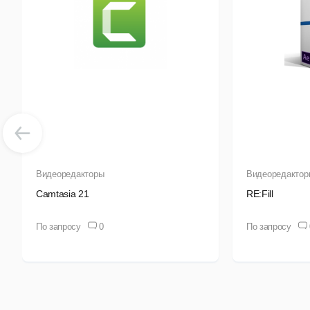
Видеоредакторы
Видеоредактор
Camtasia 21
RE:Fill
По запросу
0
По запросу