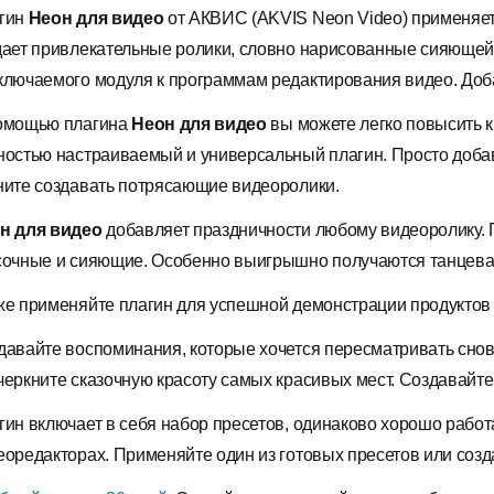
гин
Неон для видео
от АКВИС (AKVIS Neon Video) применяет
дает привлекательные ролики, словно нарисованные сияющей
ключаемого модуля к программам редактирования видео. Доба
омощью плагина
Неон для видео
вы можете легко повысить к
ностью настраиваемый и универсальный плагин. Просто доба
ните создавать потрясающие видеоролики.
н для видео
добавляет праздничности любому видеоролику. 
сочные и сияющие. Особенно выигрышно получаются танцевал
же применяйте плагин для успешной демонстрации продуктов
давайте воспоминания, которые хочется пересматривать снов
черкните сказочную красоту самых красивых мест. Создавайт
гин включает в себя набор пресетов, одинаково хорошо рабо
еоредакторах. Применяйте один из готовых пресетов или созд