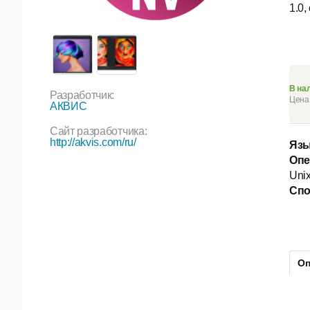
1.0,
В на
Разработчик:
Цена 
АКВИС
Сайт разработчика:
http://akvis.com/ru/
Язы
Опе
Unix
Спо
Оп