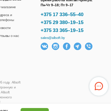
Время работы контакт-центра:
Пн-Чт 9–18; Пт 9–17
 магазине
+375 17 336–55–40
дреса и
елефоны
+375 29 380–19–15
овости
+375 33 365–19–15
тзывы о нас
sales@allsoft.by
году. Allsoft
ктронную и
llsoft
ионного
!
 целях