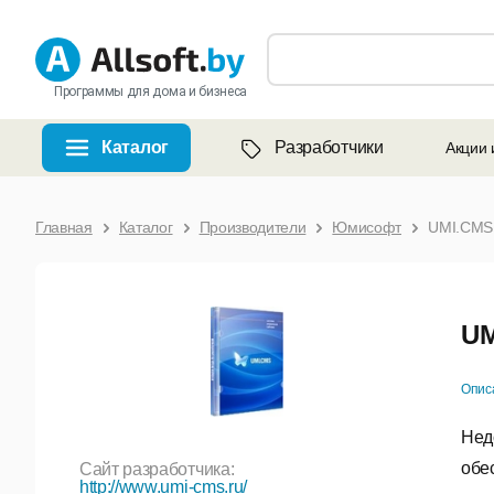
Программы для дома и бизнеса
Каталог
Разработчики
Акции 
Главная
Каталог
Производители
Юмисофт
UMI.CMS 
UM
Опис
Нед
обе
Сайт разработчика:
http://www.umi-cms.ru/