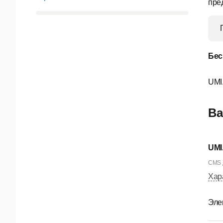
пре
Бес
UMI
Ва
UMI
CMS д
Хар
Эле