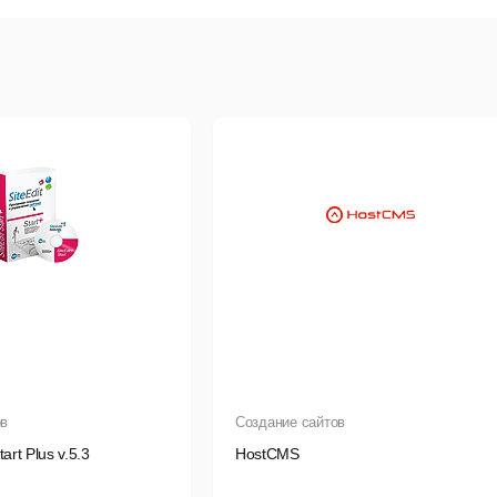
EO-модуль
анель событий
татистика
бновления
езервирование
оиск
орзина
айловая система
ов
Создание сайтов
art Plus v.5.3
HostCMS