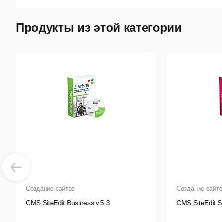
S
Продукты из этой категории
П
С
О
Р
П
К
Ф
Создание сайтов
Создание сайт
CMS SiteEdit Business v.5.3
CMS SiteEdit St