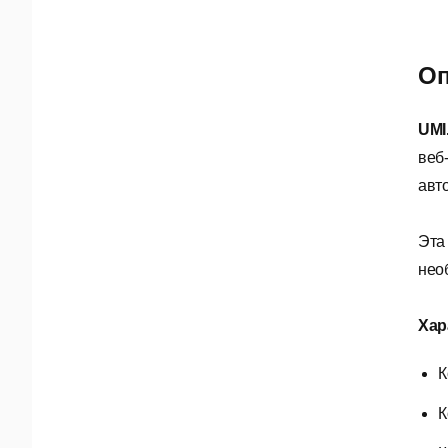
Оп
UMI
веб
авт
Эта
нео
Хар
К
К