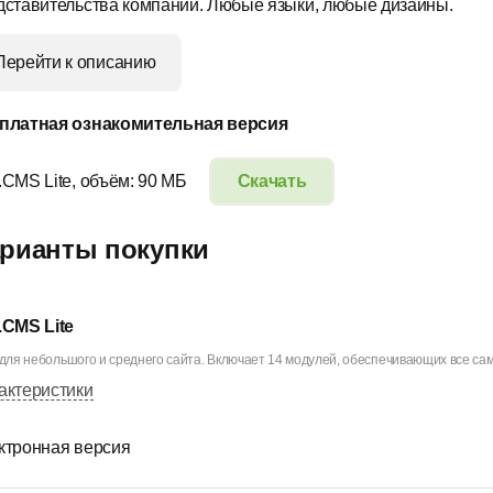
дставительства компании. Любые языки, любые дизайны.
Перейти к описанию
платная ознакомительная версия
.CMS Lite, объём: 90 МБ
Скачать
рианты покупки
.CMS Lite
ля небольшого и среднего сайта. Включает 14 модулей, обеспечивающих все са
актеристики
ктронная версия