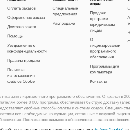
лицам
Оплата заказов
Специальные
О
Продажа
предложения
Оформление заказа
А
программ
Распродажа
т
юридическим
Доставка заказа
лицам
Н
Помощь
О
О
Уведомление о
лицензировании
конфиденциальности
программного
обеспечения
Правила продажи
Программы для
Политика
компьютера
использования
файлов Cookie
Контакты
нет-магазин лицензионного программного обеспечения. Открылся в 2005 
пателям более 8 000 программ, обеспечивает быструю доставку (эле
едоставляет удобные способы оплаты и систему скидок. Специалисты A
пателям все необходимые консультации, связанные с покупкой лиценз
беспечения. Продажа программного обеспечения — наша профессия
б-сайт, вы даете согласие на использование нами
файлов "cookie"
, в