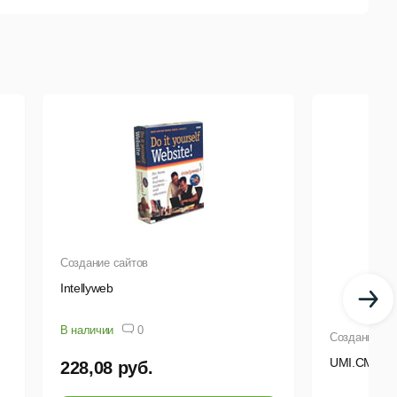
Создание сайтов
Intellyweb
В наличии
0
Создание са
UMI.CMS C
228,08 руб.