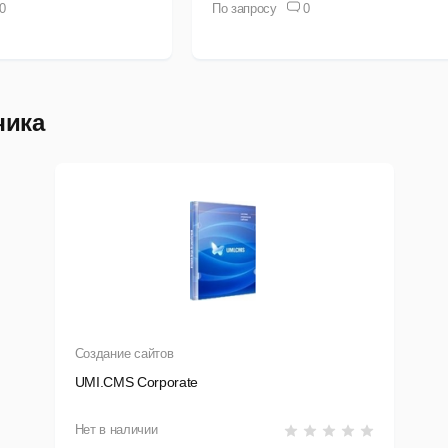
0
По запросу
0
чика
Создание сайтов
UMI.CMS Corporate
Нет в наличии