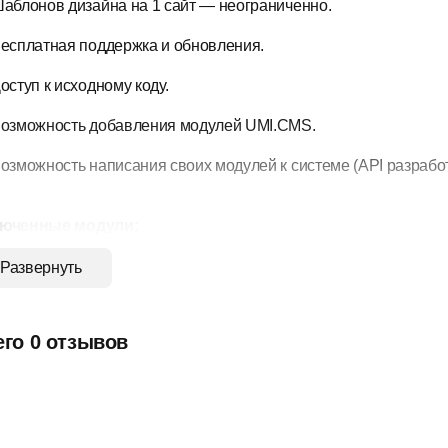
аблонов дизайна на 1 сайт — неограниченно.
есплатная поддержка и обновления.
оступ к исходному коду.
озможность добавления модулей UMI.CMS.
озможность написания своих модулей к системе (API разработ
юченные модули:
Развернуть
онфигурация
труктура
его 0 отзывов
ользователи
овости
логи