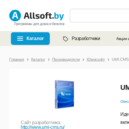
Программы для дома и бизнеса
Каталог
Разработчики
Акции 
Главная
Каталог
Производители
Юмисофт
UMI.CMS 
UM
Опис
Иде
вкл
Сайт разработчика:
http://www.umi-cms.ru/