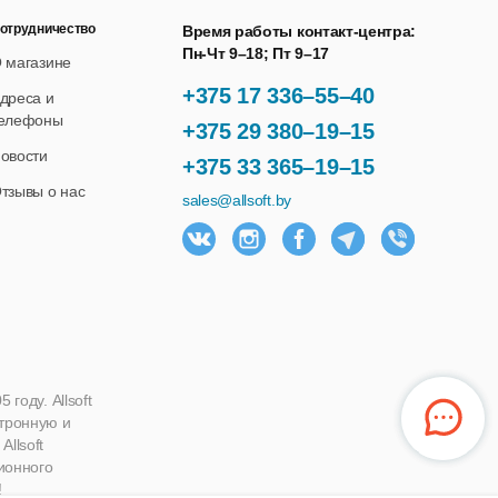
отрудничество
Время работы контакт-центра:
Пн-Чт 9–18; Пт 9–17
 магазине
+375 17 336–55–40
дреса и
елефоны
+375 29 380–19–15
овости
+375 33 365–19–15
тзывы о нас
sales@allsoft.by
году. Allsoft
ктронную и
llsoft
ионного
!