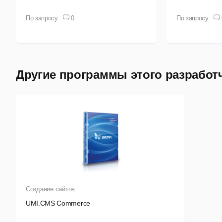
О
По запросу
0
По запросу
О
Ф
Р
Другие программы этого разработ
К
Ш
Ф
Создание сайтов
UMI.CMS Commerce