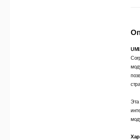
Оп
UMI
Cor
мод
поз
стр
Эта
инт
мод
Хар