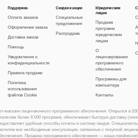
Поддержка
Скидки и акции
Юридическим
С
лицам
Оплата заказов
Специальные
О
Продажа
предложения
Оформление заказа
А
программ
Распродажа
т
юридическим
Доставка заказа
лицам
Н
Помощь
О
О
Уведомление о
лицензировании
конфиденциальности
программного
обеспечения
Правила продажи
Программы для
Политика
компьютера
использования
файлов Cookie
Контакты
нет-магазин лицензионного программного обеспечения. Открылся в 2005 
пателям более 8 000 программ, обеспечивает быструю доставку (эле
едоставляет удобные способы оплаты и систему скидок. Специалисты A
пателям все необходимые консультации, связанные с покупкой лиценз
беспечения. Продажа программного обеспечения — наша профессия