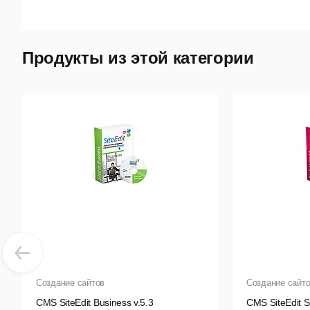
П
Н
Продукты из этой категории
Б
S
П
С
О
Р
П
К
Создание сайтов
Создание сайт
Ф
CMS SiteEdit Business v.5.3
CMS SiteEdit St