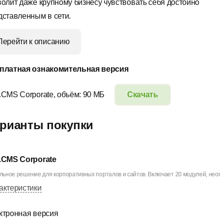
волит даже крупному бизнесу чувствовать себя достойно
дставленным в сети.
Перейти к описанию
платная ознакомительная версия
.CMS Corporate, объём: 90 МБ
Скачать
рианты покупки
.CMS Corporate
ьное решение для корпоративных порталов и сайтов. Включает 20 модулей, неог
актеристики
ктронная версия