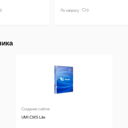
братная связь
0
По запросу
0
просы
айловая система
ассылки
чика
омментарии
аблоны данных
ото- и видео-галереи
Создание сайтов
UMI.CMS Lite