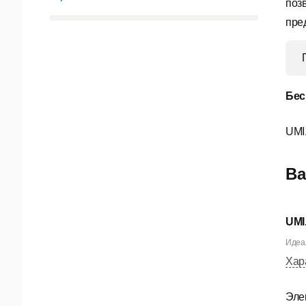
поз
пре
Бес
UMI
Ва
UMI
Идеал
Хар
Эле