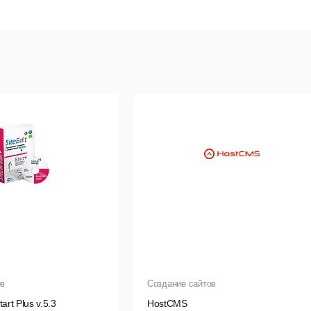
ользователи
овости
логи
EO-модуль
анель событий
татистика
бновления
езервирование
оиск
орзина
ов
Создание сайтов
орум
art Plus v.5.3
HostCMS