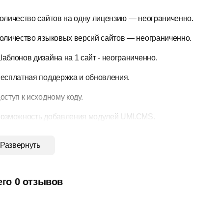
оличество сайтов на одну лицензию — неограниченно.
оличество языковых версий сайтов — неограниченно.
аблонов дизайна на 1 сайт - неограниченно.
есплатная поддержка и обновления.
оступ к исходному коду.
озможность добавления модулей UMI.CMS.
озможность написания своих модулей к системе (API разработ
Развернуть
ючённые модули:
его 0 отзывов
онфигурация
труктура