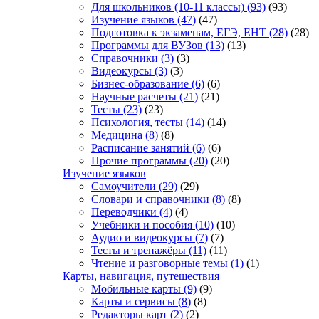
Для школьников (10-11 классы)
(93)
(93)
Изучение языков
(47)
(47)
Подготовка к экзаменам, ЕГЭ, ЕНТ
(28)
(28)
Программы для ВУЗов
(13)
(13)
Справочники
(3)
(3)
Видеокурсы
(3)
(3)
Бизнес-образование
(6)
(6)
Научные расчеты
(21)
(21)
Тесты
(23)
(23)
Психология, тесты
(14)
(14)
Медицина
(8)
(8)
Расписание занятий
(6)
(6)
Прочие программы
(20)
(20)
Изучение языков
Самоучители
(29)
(29)
Словари и справочники
(8)
(8)
Переводчики
(4)
(4)
Учебники и пособия
(10)
(10)
Аудио и видеокурсы
(7)
(7)
Тесты и тренажёры
(11)
(11)
Чтение и разговорные темы
(1)
(1)
Карты, навигация, путешествия
Мобильные карты
(9)
(9)
Карты и сервисы
(8)
(8)
Редакторы карт
(2)
(2)