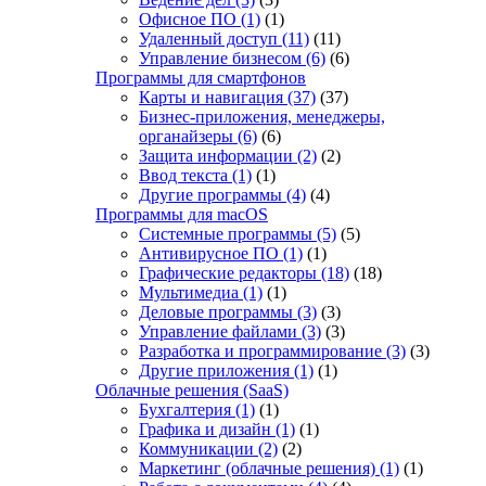
Офисное ПО
(1)
(1)
Удаленный доступ
(11)
(11)
Управление бизнесом
(6)
(6)
Программы для смартфонов
Карты и навигация
(37)
(37)
Бизнес-приложения, менеджеры,
органайзеры
(6)
(6)
Защита информации
(2)
(2)
Ввод текста
(1)
(1)
Другие программы
(4)
(4)
Программы для macOS
Системные программы
(5)
(5)
Антивирусное ПО
(1)
(1)
Графические редакторы
(18)
(18)
Мультимедиа
(1)
(1)
Деловые программы
(3)
(3)
Управление файлами
(3)
(3)
Разработка и программирование
(3)
(3)
Другие приложения
(1)
(1)
Облачные решения (SaaS)
Бухгалтерия
(1)
(1)
Графика и дизайн
(1)
(1)
Коммуникации
(2)
(2)
Маркетинг (облачные решения)
(1)
(1)