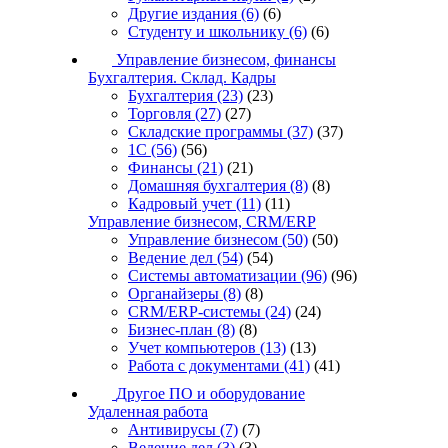
Другие издания
(6)
(6)
Студенту и школьнику
(6)
(6)
Управление бизнесом, финансы
Бухгалтерия. Склад. Кадры
Бухгалтерия
(23)
(23)
Торговля
(27)
(27)
Складские программы
(37)
(37)
1С
(56)
(56)
Финансы
(21)
(21)
Домашняя бухгалтерия
(8)
(8)
Кадровый учет
(11)
(11)
Управление бизнесом, CRM/ERP
Управление бизнесом
(50)
(50)
Ведение дел
(54)
(54)
Системы автоматизации
(96)
(96)
Органайзеры
(8)
(8)
CRM/ERP-системы
(24)
(24)
Бизнес-план
(8)
(8)
Учет компьютеров
(13)
(13)
Работа с документами
(41)
(41)
Другое ПО и оборудование
Удаленная работа
Антивирусы
(7)
(7)
Ведение дел
(3)
(3)