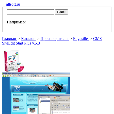
Например:
Главная
>
Каталог
>
Производители
>
Edgestile
>
CMS
SiteEdit Start Plus v.5.3