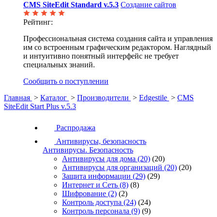
CMS SiteEdit Standard v.5.3
Создание сайтов
Рейтинг:
Профессиональная система создания сайта и управления
им со встроенным графическим редактором. Наглядный
и интуитивно понятный интерфейс не требует
специальных знаний.
Сообщить о поступлении
Главная
>
Каталог
>
Производители
>
Edgestile
>
CMS
SiteEdit Start Plus v.5.3
Распродажа
Антивирусы, безопасность
Антивирусы. Безопасность
Антивирусы для дома
(20)
(20)
Антивирусы для организаций
(20)
(20)
Защита информации
(29)
(29)
Интернет и Сеть
(8)
(8)
Шифрование
(2)
(2)
Контроль доступа
(24)
(24)
Контроль персонала
(9)
(9)