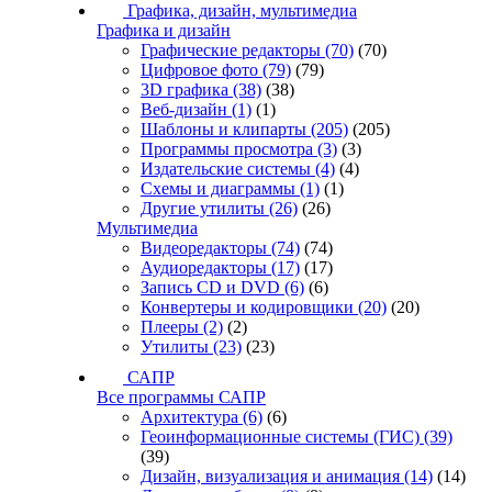
Графика, дизайн, мультимедиа
Графика и дизайн
Графические редакторы
(70)
(70)
Цифровое фото
(79)
(79)
3D графика
(38)
(38)
Веб-дизайн
(1)
(1)
Шаблоны и клипарты
(205)
(205)
Программы просмотра
(3)
(3)
Издательские системы
(4)
(4)
Схемы и диаграммы
(1)
(1)
Другие утилиты
(26)
(26)
Мультимедиа
Видеоредакторы
(74)
(74)
Аудиоредакторы
(17)
(17)
Запись CD и DVD
(6)
(6)
Конвертеры и кодировщики
(20)
(20)
Плееры
(2)
(2)
Утилиты
(23)
(23)
САПР
Все программы САПР
Архитектура
(6)
(6)
Геоинформационные системы (ГИС)
(39)
(39)
Дизайн, визуализация и анимация
(14)
(14)