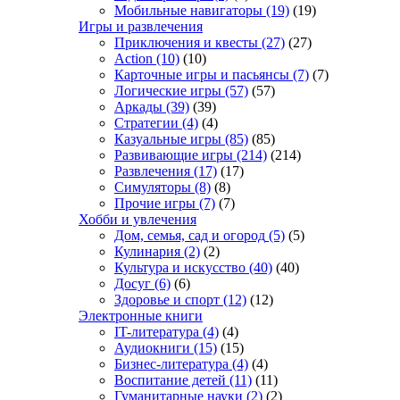
Мобильные навигаторы
(19)
(19)
Игры и развлечения
Приключения и квесты
(27)
(27)
Action
(10)
(10)
Карточные игры и пасьянсы
(7)
(7)
Логические игры
(57)
(57)
Аркады
(39)
(39)
Стратегии
(4)
(4)
Казуальные игры
(85)
(85)
Развивающие игры
(214)
(214)
Развлечения
(17)
(17)
Симуляторы
(8)
(8)
Прочие игры
(7)
(7)
Хобби и увлечения
Дом, семья, сад и огород
(5)
(5)
Кулинария
(2)
(2)
Культура и искусство
(40)
(40)
Досуг
(6)
(6)
Здоровье и спорт
(12)
(12)
Электронные книги
IT-литература
(4)
(4)
Аудиокниги
(15)
(15)
Бизнес-литература
(4)
(4)
Воспитание детей
(11)
(11)
Гуманитарные науки
(2)
(2)