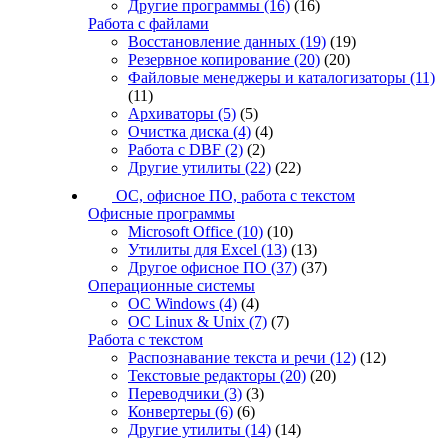
Другие программы
(16)
(16)
Работа с файлами
Восстановление данных
(19)
(19)
Резервное копирование
(20)
(20)
Файловые менеджеры и каталогизаторы
(11)
(11)
Архиваторы
(5)
(5)
Очистка диска
(4)
(4)
Работа с DBF
(2)
(2)
Другие утилиты
(22)
(22)
ОС, офисное ПО, работа с текстом
Офисные программы
Microsoft Office
(10)
(10)
Утилиты для Excel
(13)
(13)
Другое офисное ПО
(37)
(37)
Операционные системы
ОС Windows
(4)
(4)
ОС Linux & Unix
(7)
(7)
Работа с текстом
Распознавание текста и речи
(12)
(12)
Текстовые редакторы
(20)
(20)
Переводчики
(3)
(3)
Конвертеры
(6)
(6)
Другие утилиты
(14)
(14)