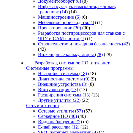
Документооборот
(8)
(8)
Инфраструктура: изыскания, генплан,
транспорт
(14)
(14)
Машиностроение
(6)
(6)
Мебельное производство
(1)
(1)
Проектирование
(30)
(30)
Разработка постпроцессоров для станков с
ЧПУ и CAM-систем
(1)
(1)
Строительство и пожарная безопасность
(42)
(42)
Инженерные калькуляторы
(28)
(28)
Разработка, системное ПО, интернет
Системные программы
Настройка системы
(18)
(18)
Диагностика системы
(9)
(9)
Внешние устройства
(8)
(8)
Виртуализация
(13)
(13)
Расширения системы
(13)
(13)
Другие утилиты
(22)
(22)
Сеть и интернет
Сетевые утилиты
(57)
(57)
Серверное ПО
(40)
(40)
Видеонаблюдение
(5)
(5)
E-mail рассылка
(12)
(12)
SEO, интернет-маркетинг
(4)
(4)