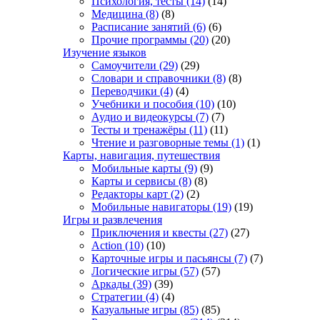
Психология, тесты
(14)
(14)
Медицина
(8)
(8)
Расписание занятий
(6)
(6)
Прочие программы
(20)
(20)
Изучение языков
Самоучители
(29)
(29)
Словари и справочники
(8)
(8)
Переводчики
(4)
(4)
Учебники и пособия
(10)
(10)
Аудио и видеокурсы
(7)
(7)
Тесты и тренажёры
(11)
(11)
Чтение и разговорные темы
(1)
(1)
Карты, навигация, путешествия
Мобильные карты
(9)
(9)
Карты и сервисы
(8)
(8)
Редакторы карт
(2)
(2)
Мобильные навигаторы
(19)
(19)
Игры и развлечения
Приключения и квесты
(27)
(27)
Action
(10)
(10)
Карточные игры и пасьянсы
(7)
(7)
Логические игры
(57)
(57)
Аркады
(39)
(39)
Стратегии
(4)
(4)
Казуальные игры
(85)
(85)