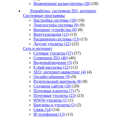
Инженерные калькуляторы
(28)
(28)
Разработка, системное ПО, интернет
Системные программы
Настройка системы
(18)
(18)
Диагностика системы
(9)
(9)
Внешние устройства
(8)
(8)
Виртуализация
(13)
(13)
Расширения системы
(13)
(13)
Другие утилиты
(22)
(22)
Сеть и интернет
Сетевые утилиты
(57)
(57)
Серверное ПО
(40)
(40)
Видеонаблюдение
(5)
(5)
E-mail рассылка
(12)
(12)
SEO, интернет-маркетинг
(4)
(4)
Онлайн-общение
(9)
(9)
Родительский контроль
(8)
(8)
Создание сайтов
(20)
(20)
Почтовые клиенты
(7)
(7)
Почтовые утилиты
(23)
(23)
WWW-утилиты
(1)
(1)
Браузеры и утилиты
(2)
(2)
Связь
(14)
(14)
IP-телефония
(13)
(13)