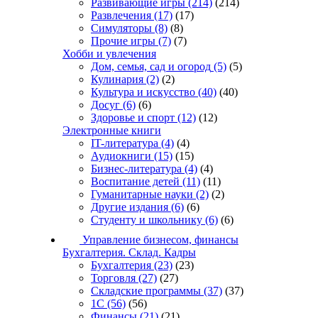
Развивающие игры
(214)
(214)
Развлечения
(17)
(17)
Симуляторы
(8)
(8)
Прочие игры
(7)
(7)
Хобби и увлечения
Дом, семья, сад и огород
(5)
(5)
Кулинария
(2)
(2)
Культура и искусство
(40)
(40)
Досуг
(6)
(6)
Здоровье и спорт
(12)
(12)
Электронные книги
IT-литература
(4)
(4)
Аудиокниги
(15)
(15)
Бизнес-литература
(4)
(4)
Воспитание детей
(11)
(11)
Гуманитарные науки
(2)
(2)
Другие издания
(6)
(6)
Студенту и школьнику
(6)
(6)
Управление бизнесом, финансы
Бухгалтерия. Склад. Кадры
Бухгалтерия
(23)
(23)
Торговля
(27)
(27)
Складские программы
(37)
(37)
1С
(56)
(56)
Финансы
(21)
(21)