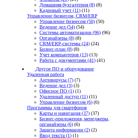
Домашняя бухгалтерия
(8)
(8)
Кадровый учет
(11)
(11)
Управление бизнесом, CRM/ERP
Управление бизнесом
(50)
(50)
Ведение дел
(54)
(54)
Системы автоматизации
(96)
(96)
Органайзеры
(8)
(8)
CRM/ERP-системы
(24)
(24)
Бизнес-план
(8)
(8)
Учет компьютеров
(13)
(13)
Работа с документами
(41)
(41)
Другое ПО и оборудование
Удаленная работа
Антивирусы
(7)
(7)
Ведение дел
(3)
(3)
Офисное ПО
(1)
(1)
Удаленный доступ
(11)
(11)
Управление бизнесом
(6)
(6)
Программы для смартфонов
Карты и навигация
(37)
(37)
Бизнес-приложения, менеджеры,
органайзеры
(6)
(6)
Защита информации
(2)
(2)
Ввод текста
(1)
(1)