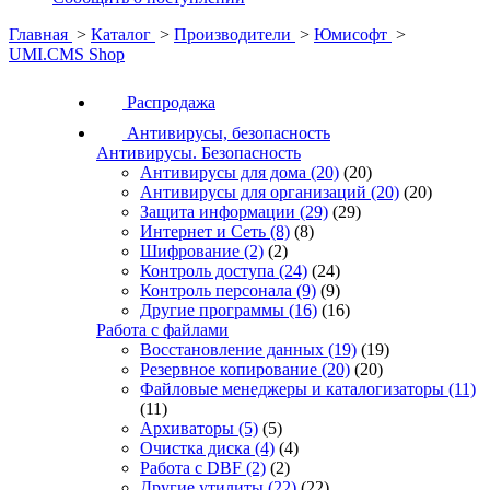
Главная
>
Каталог
>
Производители
>
Юмисофт
>
UMI.CMS Shop
Распродажа
Антивирусы, безопасность
Антивирусы. Безопасность
Антивирусы для дома
(20)
(20)
Антивирусы для организаций
(20)
(20)
Защита информации
(29)
(29)
Интернет и Сеть
(8)
(8)
Шифрование
(2)
(2)
Контроль доступа
(24)
(24)
Контроль персонала
(9)
(9)
Другие программы
(16)
(16)
Работа с файлами
Восстановление данных
(19)
(19)
Резервное копирование
(20)
(20)
Файловые менеджеры и каталогизаторы
(11)
(11)
Архиваторы
(5)
(5)
Очистка диска
(4)
(4)
Работа с DBF
(2)
(2)
Другие утилиты
(22)
(22)