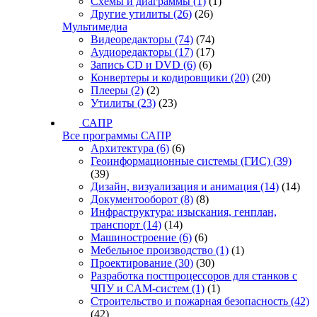
Схемы и диаграммы
(1)
(1)
Другие утилиты
(26)
(26)
Мультимедиа
Видеоредакторы
(74)
(74)
Аудиоредакторы
(17)
(17)
Запись CD и DVD
(6)
(6)
Конвертеры и кодировщики
(20)
(20)
Плееры
(2)
(2)
Утилиты
(23)
(23)
САПР
Все программы САПР
Архитектура
(6)
(6)
Геоинформационные системы (ГИС)
(39)
(39)
Дизайн, визуализация и анимация
(14)
(14)
Документооборот
(8)
(8)
Инфраструктура: изыскания, генплан,
транспорт
(14)
(14)
Машиностроение
(6)
(6)
Мебельное производство
(1)
(1)
Проектирование
(30)
(30)
Разработка постпроцессоров для станков с
ЧПУ и CAM-систем
(1)
(1)
Строительство и пожарная безопасность
(42)
(42)