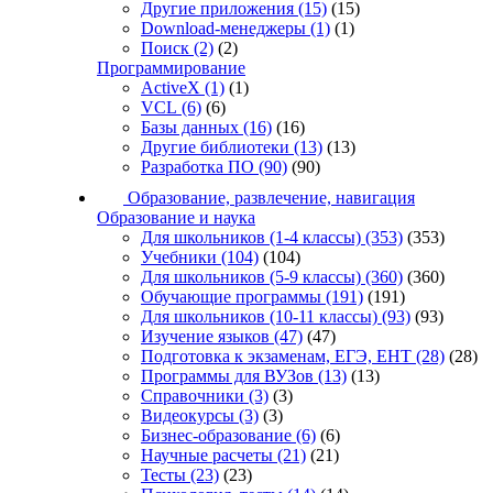
Другие приложения
(15)
(15)
Download-менеджеры
(1)
(1)
Поиск
(2)
(2)
Программирование
ActiveX
(1)
(1)
VCL
(6)
(6)
Базы данных
(16)
(16)
Другие библиотеки
(13)
(13)
Разработка ПО
(90)
(90)
Образование, развлечение, навигация
Образование и наука
Для школьников (1-4 классы)
(353)
(353)
Учебники
(104)
(104)
Для школьников (5-9 классы)
(360)
(360)
Обучающие программы
(191)
(191)
Для школьников (10-11 классы)
(93)
(93)
Изучение языков
(47)
(47)
Подготовка к экзаменам, ЕГЭ, ЕНТ
(28)
(28)
Программы для ВУЗов
(13)
(13)
Справочники
(3)
(3)
Видеокурсы
(3)
(3)
Бизнес-образование
(6)
(6)
Научные расчеты
(21)
(21)
Тесты
(23)
(23)