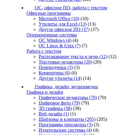
ОС, офисное ПО, работа с текстом
Офисные программы
Microsoft Office
(10)
(10)
Утилиты для Excel
(13)
(13)
Другое офисное ПО
(37)
(37)
Операционные системы
ОС Windows
(4)
(4)
ОС Linux & Unix
(7)
(7)
Работа с текстом
Распознавание текста и речи
(12)
(12)
Текстовые редакторы
(20)
(20)
Переводчики
(3)
(3)
Конвертеры
(6)
(6)
Другие утилиты
(14)
(14)
Графика, дизайн, мультимедиа
Графика и дизайн
Графические редакторы
(70)
(70)
Цифровое фото
(79)
(79)
3D графика
(38)
(38)
Веб-дизайн
(1)
(1)
Шаблоны и клипарты
(205)
(205)
Программы просмотра
(3)
(3)
Издательские системы
(4)
(4)