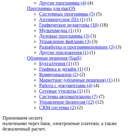
Другие программы
(4)
(4)
Программы для macOS
Системные программы
(5)
(5)
Антивирусное ПО
(1)
(1)
Графические редакторы
(18)
(18)
Мультимедиа
(1)
(1)
Деловые программы
(3)
(3)
Управление файлами
(3)
(3)
Разработка и программирование
(3)
(3)
Другие приложения
(1)
(1)
Облачные решения (SaaS)
Бухгалтерия
(1)
(1)
Графика и дизайн
(1)
(1)
Коммуникации
(2)
(2)
Маркетинг (облачные решения)
(1)
(1)
Работа с документами
(4)
(4)
Сетевые утилиты
(1)
(1)
Системы автоматизации
(7)
(7)
Управление бизнесом
(12)
(12)
CRM системы
(2)
(2)
Принимаем оплату
наличными через банк, электронные платежи, а также
безналичный расчет.