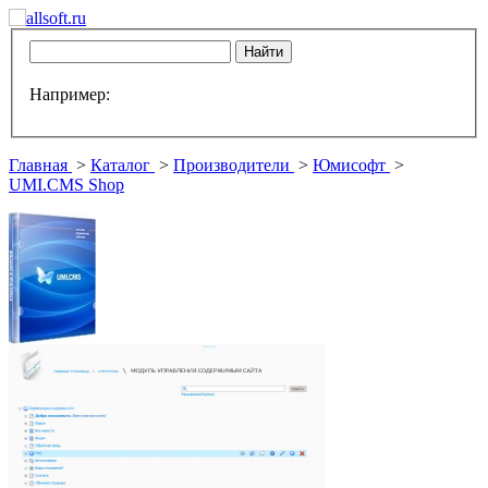
Например:
Главная
>
Каталог
>
Производители
>
Юмисофт
>
UMI.CMS Shop