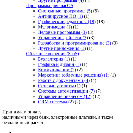
Другие программы
(4)
(4)
Программы для macOS
Системные программы
(5)
(5)
Антивирусное ПО
(1)
(1)
Графические редакторы
(18)
(18)
Мультимедиа
(1)
(1)
Деловые программы
(3)
(3)
Управление файлами
(3)
(3)
Разработка и программирование
(3)
(3)
Другие приложения
(1)
(1)
Облачные решения (SaaS)
Бухгалтерия
(1)
(1)
Графика и дизайн
(1)
(1)
Коммуникации
(2)
(2)
Маркетинг (облачные решения)
(1)
(1)
Работа с документами
(4)
(4)
Сетевые утилиты
(1)
(1)
Системы автоматизации
(7)
(7)
Управление бизнесом
(12)
(12)
CRM системы
(2)
(2)
Принимаем оплату
наличными через банк, электронные платежи, а также
безналичный расчет.