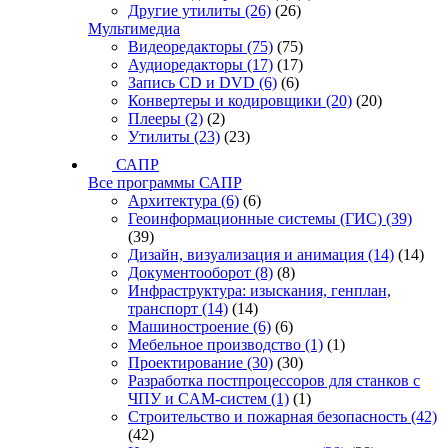
Другие утилиты
(26)
(26)
Мультимедиа
Видеоредакторы
(75)
(75)
Аудиоредакторы
(17)
(17)
Запись CD и DVD
(6)
(6)
Конвертеры и кодировщики
(20)
(20)
Плееры
(2)
(2)
Утилиты
(23)
(23)
САПР
Все программы САПР
Архитектура
(6)
(6)
Геоинформационные системы (ГИС)
(39)
(39)
Дизайн, визуализация и анимация
(14)
(14)
Документооборот
(8)
(8)
Инфраструктура: изыскания, генплан,
транспорт
(14)
(14)
Машиностроение
(6)
(6)
Мебельное производство
(1)
(1)
Проектирование
(30)
(30)
Разработка постпроцессоров для станков с
ЧПУ и CAM-систем
(1)
(1)
Строительство и пожарная безопасность
(42)
(42)