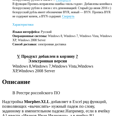
В функции Пропись исправлена ошибка «ноль годов». Добавлены копейки к
белорусскому рублю в связи с его деноминацией. Старый (до июня 2016 г.)
белорусский рубль имеет обозначение BYR, новый — BYN. Пропись BYR
не содержит копеек, а BYN содержит.
Свернуть
Характеристики
Языки интерфейса:
Русский
Операционные системы:
Windows 8, Windows 7, Windows Vista, Windows
XP, Windows 2008 Server
Способ доставки:
электронная доставка
V
Продукт добавлен в корзину
?
Электронная версия
Windows 8,Windows 7,Windows Vista,Windows
XP,Windows 2008 Server
Описание
В Реестре российского ПО
Надстройка
Morpher.XLL
добавляет в Excel ряд функций,
позволяющих «вычислять» нужный падеж по слову,
заданному в именительном падеже.Например, если в ячейку
A1 ввести «Иванов Иван Иванович», а в ячейку B1 —