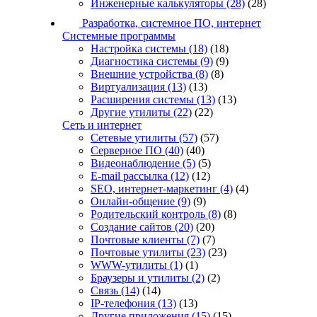
Инженерные калькуляторы
(28)
(28)
Разработка, системное ПО, интернет
Системные программы
Настройка системы
(18)
(18)
Диагностика системы
(9)
(9)
Внешние устройства
(8)
(8)
Виртуализация
(13)
(13)
Расширения системы
(13)
(13)
Другие утилиты
(22)
(22)
Сеть и интернет
Сетевые утилиты
(57)
(57)
Серверное ПО
(40)
(40)
Видеонаблюдение
(5)
(5)
E-mail рассылка
(12)
(12)
SEO, интернет-маркетинг
(4)
(4)
Онлайн-общение
(9)
(9)
Родительский контроль
(8)
(8)
Создание сайтов
(20)
(20)
Почтовые клиенты
(7)
(7)
Почтовые утилиты
(23)
(23)
WWW-утилиты
(1)
(1)
Браузеры и утилиты
(2)
(2)
Связь
(14)
(14)
IP-телефония
(13)
(13)
Другие приложения
(15)
(15)