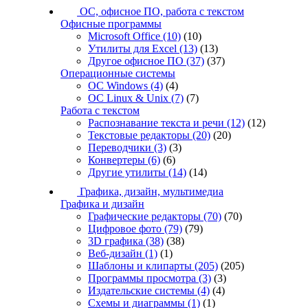
ОС, офисное ПО, работа с текстом
Офисные программы
Microsoft Office
(10)
(10)
Утилиты для Excel
(13)
(13)
Другое офисное ПО
(37)
(37)
Операционные системы
ОС Windows
(4)
(4)
ОС Linux & Unix
(7)
(7)
Работа с текстом
Распознавание текста и речи
(12)
(12)
Текстовые редакторы
(20)
(20)
Переводчики
(3)
(3)
Конвертеры
(6)
(6)
Другие утилиты
(14)
(14)
Графика, дизайн, мультимедиа
Графика и дизайн
Графические редакторы
(70)
(70)
Цифровое фото
(79)
(79)
3D графика
(38)
(38)
Веб-дизайн
(1)
(1)
Шаблоны и клипарты
(205)
(205)
Программы просмотра
(3)
(3)
Издательские системы
(4)
(4)
Схемы и диаграммы
(1)
(1)