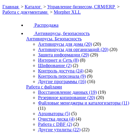
Главная
>
Каталог
>
Управление бизнесом, CRM/ERP
>
Работа с документами
>
Morpher XLL
Распродажа
Антивирусы, безопасность
Антивирусы. Безопасность
Антивирусы для дома
(20)
(20)
Антивирусы для организаций
(20)
(20)
Защита информации
(29)
(29)
Интернет и Сеть
(8)
(8)
Шифрование
(2)
(2)
Контроль доступа
(24)
(24)
Контроль персонала
(9)
(9)
Другие программы
(16)
(16)
Работа с файлами
Восстановление данных
(19)
(19)
Резервное копирование
(20)
(20)
Файловые менеджеры и каталогизаторы
(11)
(11)
Архиваторы
(5)
(5)
Очистка диска
(4)
(4)
Работа с DBF
(2)
(2)
Другие утилиты
(22)
(22)