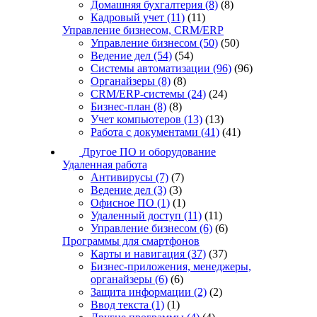
Домашняя бухгалтерия
(8)
(8)
Кадровый учет
(11)
(11)
Управление бизнесом, CRM/ERP
Управление бизнесом
(50)
(50)
Ведение дел
(54)
(54)
Системы автоматизации
(96)
(96)
Органайзеры
(8)
(8)
CRM/ERP-системы
(24)
(24)
Бизнес-план
(8)
(8)
Учет компьютеров
(13)
(13)
Работа с документами
(41)
(41)
Другое ПО и оборудование
Удаленная работа
Антивирусы
(7)
(7)
Ведение дел
(3)
(3)
Офисное ПО
(1)
(1)
Удаленный доступ
(11)
(11)
Управление бизнесом
(6)
(6)
Программы для смартфонов
Карты и навигация
(37)
(37)
Бизнес-приложения, менеджеры,
органайзеры
(6)
(6)
Защита информации
(2)
(2)
Ввод текста
(1)
(1)