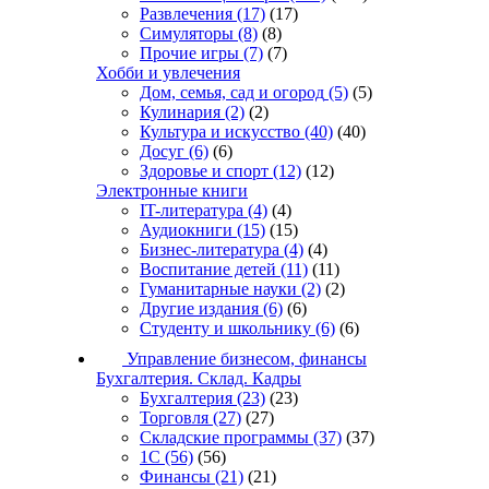
Развлечения
(17)
(17)
Симуляторы
(8)
(8)
Прочие игры
(7)
(7)
Хобби и увлечения
Дом, семья, сад и огород
(5)
(5)
Кулинария
(2)
(2)
Культура и искусство
(40)
(40)
Досуг
(6)
(6)
Здоровье и спорт
(12)
(12)
Электронные книги
IT-литература
(4)
(4)
Аудиокниги
(15)
(15)
Бизнес-литература
(4)
(4)
Воспитание детей
(11)
(11)
Гуманитарные науки
(2)
(2)
Другие издания
(6)
(6)
Студенту и школьнику
(6)
(6)
Управление бизнесом, финансы
Бухгалтерия. Склад. Кадры
Бухгалтерия
(23)
(23)
Торговля
(27)
(27)
Складские программы
(37)
(37)
1С
(56)
(56)
Финансы
(21)
(21)