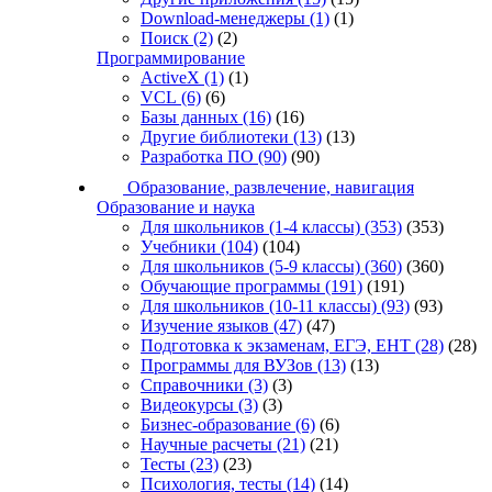
Download-менеджеры
(1)
(1)
Поиск
(2)
(2)
Программирование
ActiveX
(1)
(1)
VCL
(6)
(6)
Базы данных
(16)
(16)
Другие библиотеки
(13)
(13)
Разработка ПО
(90)
(90)
Образование, развлечение, навигация
Образование и наука
Для школьников (1-4 классы)
(353)
(353)
Учебники
(104)
(104)
Для школьников (5-9 классы)
(360)
(360)
Обучающие программы
(191)
(191)
Для школьников (10-11 классы)
(93)
(93)
Изучение языков
(47)
(47)
Подготовка к экзаменам, ЕГЭ, ЕНТ
(28)
(28)
Программы для ВУЗов
(13)
(13)
Справочники
(3)
(3)
Видеокурсы
(3)
(3)
Бизнес-образование
(6)
(6)
Научные расчеты
(21)
(21)
Тесты
(23)
(23)
Психология, тесты
(14)
(14)