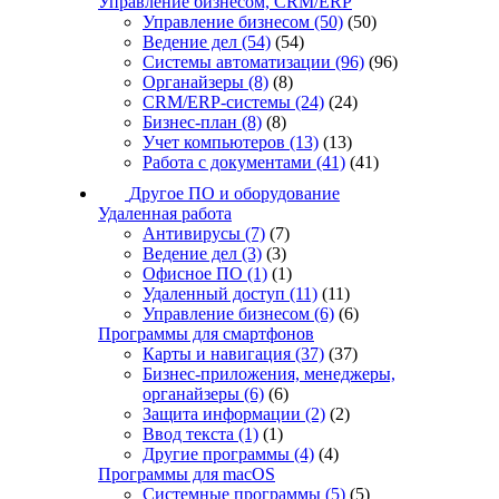
Управление бизнесом, CRM/ERP
Управление бизнесом
(50)
(50)
Ведение дел
(54)
(54)
Системы автоматизации
(96)
(96)
Органайзеры
(8)
(8)
CRM/ERP-системы
(24)
(24)
Бизнес-план
(8)
(8)
Учет компьютеров
(13)
(13)
Работа с документами
(41)
(41)
Другое ПО и оборудование
Удаленная работа
Антивирусы
(7)
(7)
Ведение дел
(3)
(3)
Офисное ПО
(1)
(1)
Удаленный доступ
(11)
(11)
Управление бизнесом
(6)
(6)
Программы для смартфонов
Карты и навигация
(37)
(37)
Бизнес-приложения, менеджеры,
органайзеры
(6)
(6)
Защита информации
(2)
(2)
Ввод текста
(1)
(1)
Другие программы
(4)
(4)
Программы для macOS
Системные программы
(5)
(5)