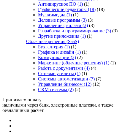
Антивирусное ПО
(1)
(1)
Графические редакторы
(18)
(18)
Мультимедиа
(1)
(1)
Деловые программы
(3)
(3)
Управление файлами
(3)
(3)
Разработка и программирование
(3)
(3)
Другие приложения
(1)
(1)
Облачные решения (SaaS)
Бухгалтерия
(1)
(1)
Графика и дизайн
(1)
(1)
Коммуникации
(2)
(2)
Маркетинг (облачные решения)
(1)
(1)
Работа с документами
(4)
(4)
Сетевые утилиты
(1)
(1)
Системы автоматизации
(7)
(7)
Управление бизнесом
(12)
(12)
CRM системы
(2)
(2)
Принимаем оплату
наличными через банк, электронные платежи, а также
безналичный расчет.