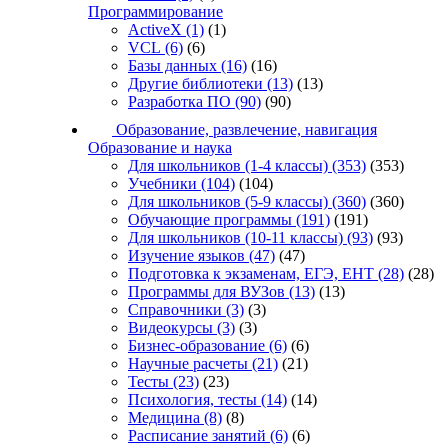
Программирование
ActiveX
(1)
(1)
VCL
(6)
(6)
Базы данных
(16)
(16)
Другие библиотеки
(13)
(13)
Разработка ПО
(90)
(90)
Образование, развлечение, навигация
Образование и наука
Для школьников (1-4 классы)
(353)
(353)
Учебники
(104)
(104)
Для школьников (5-9 классы)
(360)
(360)
Обучающие программы
(191)
(191)
Для школьников (10-11 классы)
(93)
(93)
Изучение языков
(47)
(47)
Подготовка к экзаменам, ЕГЭ, ЕНТ
(28)
(28)
Программы для ВУЗов
(13)
(13)
Справочники
(3)
(3)
Видеокурсы
(3)
(3)
Бизнес-образование
(6)
(6)
Научные расчеты
(21)
(21)
Тесты
(23)
(23)
Психология, тесты
(14)
(14)
Медицина
(8)
(8)
Расписание занятий
(6)
(6)