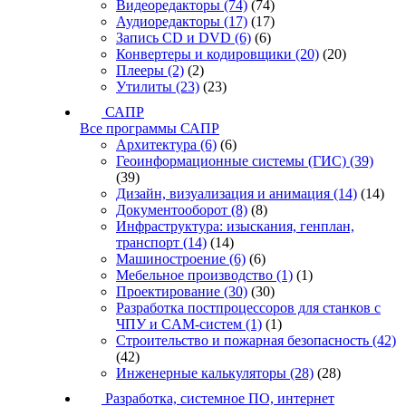
Видеоредакторы
(74)
(74)
Аудиоредакторы
(17)
(17)
Запись CD и DVD
(6)
(6)
Конвертеры и кодировщики
(20)
(20)
Плееры
(2)
(2)
Утилиты
(23)
(23)
САПР
Все программы САПР
Архитектура
(6)
(6)
Геоинформационные системы (ГИС)
(39)
(39)
Дизайн, визуализация и анимация
(14)
(14)
Документооборот
(8)
(8)
Инфраструктура: изыскания, генплан,
транспорт
(14)
(14)
Машиностроение
(6)
(6)
Мебельное производство
(1)
(1)
Проектирование
(30)
(30)
Разработка постпроцессоров для станков с
ЧПУ и CAM-систем
(1)
(1)
Строительство и пожарная безопасность
(42)
(42)
Инженерные калькуляторы
(28)
(28)
Разработка, системное ПО, интернет