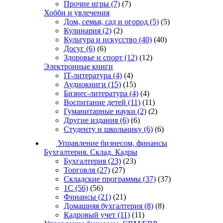
Прочие игры
(7)
(7)
Хобби и увлечения
Дом, семья, сад и огород
(5)
(5)
Кулинария
(2)
(2)
Культура и искусство
(40)
(40)
Досуг
(6)
(6)
Здоровье и спорт
(12)
(12)
Электронные книги
IT-литература
(4)
(4)
Аудиокниги
(15)
(15)
Бизнес-литература
(4)
(4)
Воспитание детей
(11)
(11)
Гуманитарные науки
(2)
(2)
Другие издания
(6)
(6)
Студенту и школьнику
(6)
(6)
Управление бизнесом, финансы
Бухгалтерия. Склад. Кадры
Бухгалтерия
(23)
(23)
Торговля
(27)
(27)
Складские программы
(37)
(37)
1С
(56)
(56)
Финансы
(21)
(21)
Домашняя бухгалтерия
(8)
(8)
Кадровый учет
(11)
(11)