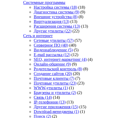
Системные программы
Настройка системы
(18)
(18)
Диагностика системы
(9)
(9)
Внешние устройства
(8)
(8)
Виртуализация
(13)
(13)
Расширения системы
(13)
(13)
Другие утилиты
(22)
(22)
Сеть и интернет
Сетевые утилиты
(57)
(57)
Серверное ПО
(40)
(40)
Видеонаблюдение
(5)
(5)
E-mail рассылка
(12)
(12)
SEO, интернет-маркетинг
(4)
(4)
Онлайн-общение
(9)
(9)
Родительский контроль
(8)
(8)
Создание сайтов
(20)
(20)
Почтовые клиенты
(7)
(7)
Почтовые утилиты
(23)
(23)
WWW-утилиты
(1)
(1)
Браузеры и утилиты
(2)
(2)
Связь
(14)
(14)
IP-телефония
(13)
(13)
Другие приложения
(15)
(15)
Download-менеджеры
(1)
(1)
Поиск
(2)
(2)