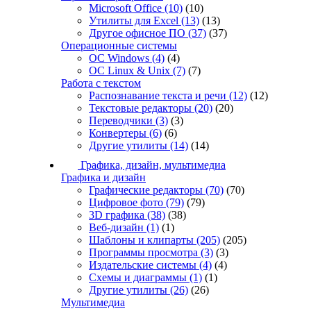
Microsoft Office
(10)
(10)
Утилиты для Excel
(13)
(13)
Другое офисное ПО
(37)
(37)
Операционные системы
ОС Windows
(4)
(4)
ОС Linux & Unix
(7)
(7)
Работа с текстом
Распознавание текста и речи
(12)
(12)
Текстовые редакторы
(20)
(20)
Переводчики
(3)
(3)
Конвертеры
(6)
(6)
Другие утилиты
(14)
(14)
Графика, дизайн, мультимедиа
Графика и дизайн
Графические редакторы
(70)
(70)
Цифровое фото
(79)
(79)
3D графика
(38)
(38)
Веб-дизайн
(1)
(1)
Шаблоны и клипарты
(205)
(205)
Программы просмотра
(3)
(3)
Издательские системы
(4)
(4)
Схемы и диаграммы
(1)
(1)
Другие утилиты
(26)
(26)
Мультимедиа