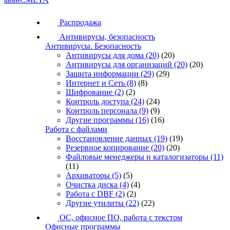
Распродажа
Антивирусы, безопасность
Антивирусы. Безопасность
Антивирусы для дома
(20)
(20)
Антивирусы для организаций
(20)
(20)
Защита информации
(29)
(29)
Интернет и Сеть
(8)
(8)
Шифрование
(2)
(2)
Контроль доступа
(24)
(24)
Контроль персонала
(9)
(9)
Другие программы
(16)
(16)
Работа с файлами
Восстановление данных
(19)
(19)
Резервное копирование
(20)
(20)
Файловые менеджеры и каталогизаторы
(11)
(11)
Архиваторы
(5)
(5)
Очистка диска
(4)
(4)
Работа с DBF
(2)
(2)
Другие утилиты
(22)
(22)
ОС, офисное ПО, работа с текстом
Офисные программы