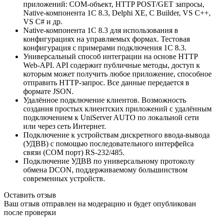
приложений: COM-объект, HTTP POST/GET запросы,
Native-компонента 1С 8.3, Delphi XE, C Builder, VS C++,
VS C# и др.
Native-компонента 1С 8.3 для использования в
конфигурациях на управляемых формах. Тестовая
конфигурация с примерами подключения 1С 8.3.
Универсальный способ интеграции на основе HTTP
Web-API. API содержит публичные методы, доступ к
которым может получить любое приложение, способное
отправить HTTP-запрос. Все данные передается в
формате JSON.
Удалённое подключение клиентов. Возможность
создания простых клиентских приложений с удалённым
подключением к UniServer AUTO по локальной сети
или через сеть Интернет.
Подключение к устройствам дискретного ввода-вывода
(УДВВ) с помощью последовательного интерфейса
связи (COM порт) RS-232/485.
Подключение УДВВ по универсальному протоколу
обмена DCON, поддерживаемому большинством
современных устройств.
Оставить отзыв
Ваш отзыв отправлен на модерацию и будет опубликован
после проверки