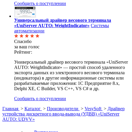
Сообщить о поступлении
Универсальный драйвер весового терминала
«UniServer AUTO: WeightIndicator»
Системы
автоматизации
Спасибо
за ваш голос
Рейтинг:
Универсальный драйвер весового терминала «UniServer
AUTO: WeightIndicator» — простой способ удаленного
экспорта данных из электронного весового терминала
(индикатора) в другие информационные системы или
разрабатываемые приложения: 1С Предприятие 8.x,
Delphi XE, C Builder, VS C++, VS C# и др.
Сообщить о поступлении
Главная
>
Каталог
>
Производители
>
VesySoft
>
Драйвер
устройства дискретного ввода-вывода (УДВВ) «UniServer
AUTO: UDVV»