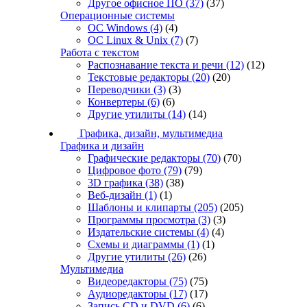
Другое офисное ПО
(37)
(37)
Операционные системы
ОС Windows
(4)
(4)
ОС Linux & Unix
(7)
(7)
Работа с текстом
Распознавание текста и речи
(12)
(12)
Текстовые редакторы
(20)
(20)
Переводчики
(3)
(3)
Конвертеры
(6)
(6)
Другие утилиты
(14)
(14)
Графика, дизайн, мультимедиа
Графика и дизайн
Графические редакторы
(70)
(70)
Цифровое фото
(79)
(79)
3D графика
(38)
(38)
Веб-дизайн
(1)
(1)
Шаблоны и клипарты
(205)
(205)
Программы просмотра
(3)
(3)
Издательские системы
(4)
(4)
Схемы и диаграммы
(1)
(1)
Другие утилиты
(26)
(26)
Мультимедиа
Видеоредакторы
(75)
(75)
Аудиоредакторы
(17)
(17)
Запись CD и DVD
(6)
(6)