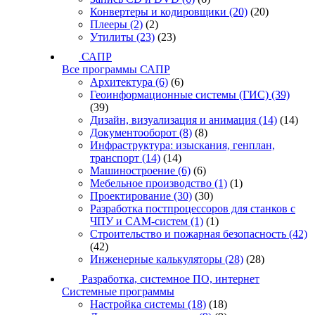
Конвертеры и кодировщики
(20)
(20)
Плееры
(2)
(2)
Утилиты
(23)
(23)
САПР
Все программы САПР
Архитектура
(6)
(6)
Геоинформационные системы (ГИС)
(39)
(39)
Дизайн, визуализация и анимация
(14)
(14)
Документооборот
(8)
(8)
Инфраструктура: изыскания, генплан,
транспорт
(14)
(14)
Машиностроение
(6)
(6)
Мебельное производство
(1)
(1)
Проектирование
(30)
(30)
Разработка постпроцессоров для станков с
ЧПУ и CAM-систем
(1)
(1)
Строительство и пожарная безопасность
(42)
(42)
Инженерные калькуляторы
(28)
(28)
Разработка, системное ПО, интернет
Системные программы
Настройка системы
(18)
(18)