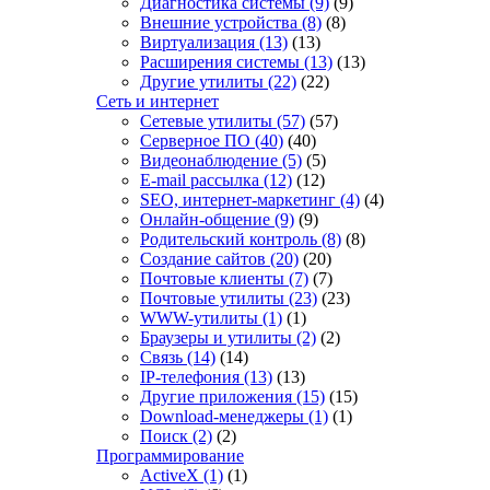
Диагностика системы
(9)
(9)
Внешние устройства
(8)
(8)
Виртуализация
(13)
(13)
Расширения системы
(13)
(13)
Другие утилиты
(22)
(22)
Сеть и интернет
Сетевые утилиты
(57)
(57)
Серверное ПО
(40)
(40)
Видеонаблюдение
(5)
(5)
E-mail рассылка
(12)
(12)
SEO, интернет-маркетинг
(4)
(4)
Онлайн-общение
(9)
(9)
Родительский контроль
(8)
(8)
Создание сайтов
(20)
(20)
Почтовые клиенты
(7)
(7)
Почтовые утилиты
(23)
(23)
WWW-утилиты
(1)
(1)
Браузеры и утилиты
(2)
(2)
Связь
(14)
(14)
IP-телефония
(13)
(13)
Другие приложения
(15)
(15)
Download-менеджеры
(1)
(1)
Поиск
(2)
(2)
Программирование
ActiveX
(1)
(1)