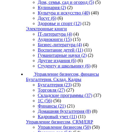
Дом, семья, сад и огород
(5)
(5)
Кулинария
(2)
(2)
Культура и искусство
(40)
(40)
Досуг
(6)
(6)
Здоровье и спорт
(12)
(12)
Электронные книги
IT-литература
(4)
(4)
Аудиокниги
(15)
(15)
Бизнес-литература
(4)
(4)
Воспитание детей
(11)
(11)
Гуманитарные науки
(2)
(2)
Другие издания
(6)
(6)
Студенту и школьнику
(6)
(6)
Управление бизнесом, финансы
Бухгалтерия. Склад. Кадры
Бухгалтерия
(23)
(23)
Торговля
(27)
(27)
Складские программы
(37)
(37)
1С
(56)
(56)
Финансы
(21)
(21)
Домашняя бухгалтерия
(8)
(8)
Кадровый учет
(11)
(11)
Управление бизнесом, CRM/ERP
Управление бизнесом
(50)
(50)