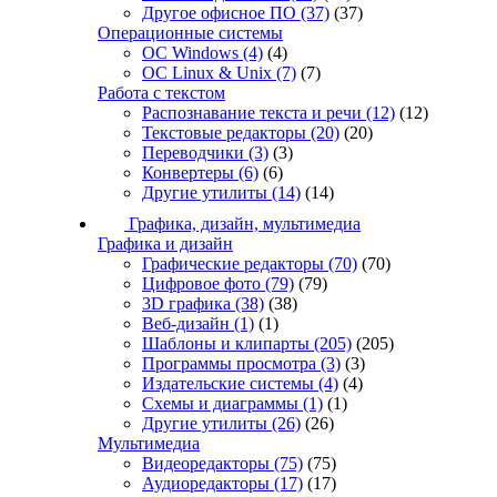
Другое офисное ПО
(37)
(37)
Операционные системы
ОС Windows
(4)
(4)
ОС Linux & Unix
(7)
(7)
Работа с текстом
Распознавание текста и речи
(12)
(12)
Текстовые редакторы
(20)
(20)
Переводчики
(3)
(3)
Конвертеры
(6)
(6)
Другие утилиты
(14)
(14)
Графика, дизайн, мультимедиа
Графика и дизайн
Графические редакторы
(70)
(70)
Цифровое фото
(79)
(79)
3D графика
(38)
(38)
Веб-дизайн
(1)
(1)
Шаблоны и клипарты
(205)
(205)
Программы просмотра
(3)
(3)
Издательские системы
(4)
(4)
Схемы и диаграммы
(1)
(1)
Другие утилиты
(26)
(26)
Мультимедиа
Видеоредакторы
(75)
(75)
Аудиоредакторы
(17)
(17)