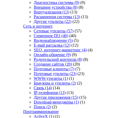
Диагностика системы
(9)
(9)
Внешние устройства
(8)
(8)
Виртуализация
(13)
(13)
Расширения системы
(13)
(13)
Другие утилиты
(22)
(22)
Сеть и интернет
Сетевые утилиты
(57)
(57)
Серверное ПО
(40)
(40)
Видеонаблюдение
(5)
(5)
E-mail рассылка
(12)
(12)
SEO, интернет-маркетинг
(4)
(4)
Онлайн-общение
(9)
(9)
Родительский контроль
(8)
(8)
Создание сайтов
(20)
(20)
Почтовые клиенты
(7)
(7)
Почтовые утилиты
(23)
(23)
WWW-утилиты
(1)
(1)
Браузеры и утилиты
(2)
(2)
Связь
(14)
(14)
IP-телефония
(13)
(13)
Другие приложения
(15)
(15)
Download-менеджеры
(1)
(1)
Поиск
(2)
(2)
Программирование
ActiveX
(1)
(1)