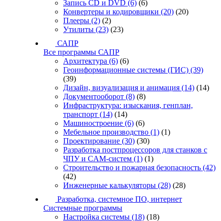
Запись CD и DVD
(6)
(6)
Конвертеры и кодировщики
(20)
(20)
Плееры
(2)
(2)
Утилиты
(23)
(23)
САПР
Все программы САПР
Архитектура
(6)
(6)
Геоинформационные системы (ГИС)
(39)
(39)
Дизайн, визуализация и анимация
(14)
(14)
Документооборот
(8)
(8)
Инфраструктура: изыскания, генплан,
транспорт
(14)
(14)
Машиностроение
(6)
(6)
Мебельное производство
(1)
(1)
Проектирование
(30)
(30)
Разработка постпроцессоров для станков с
ЧПУ и CAM-систем
(1)
(1)
Строительство и пожарная безопасность
(42)
(42)
Инженерные калькуляторы
(28)
(28)
Разработка, системное ПО, интернет
Системные программы
Настройка системы
(18)
(18)