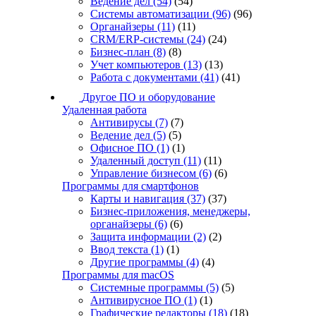
Ведение дел
(54)
(54)
Системы автоматизации
(96)
(96)
Органайзеры
(11)
(11)
CRM/ERP-системы
(24)
(24)
Бизнес-план
(8)
(8)
Учет компьютеров
(13)
(13)
Работа с документами
(41)
(41)
Другое ПО и оборудование
Удаленная работа
Антивирусы
(7)
(7)
Ведение дел
(5)
(5)
Офисное ПО
(1)
(1)
Удаленный доступ
(11)
(11)
Управление бизнесом
(6)
(6)
Программы для смартфонов
Карты и навигация
(37)
(37)
Бизнес-приложения, менеджеры,
органайзеры
(6)
(6)
Защита информации
(2)
(2)
Ввод текста
(1)
(1)
Другие программы
(4)
(4)
Программы для macOS
Системные программы
(5)
(5)
Антивирусное ПО
(1)
(1)
Графические редакторы
(18)
(18)