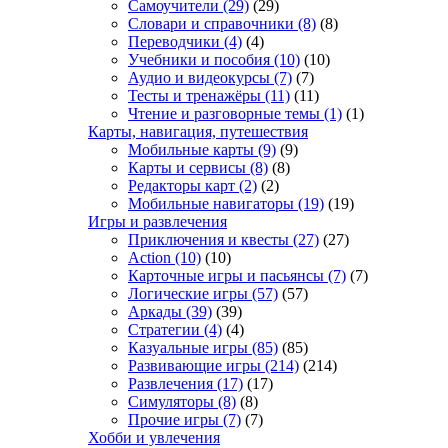
Самоучители
(29)
(29)
Словари и справочники
(8)
(8)
Переводчики
(4)
(4)
Учебники и пособия
(10)
(10)
Аудио и видеокурсы
(7)
(7)
Тесты и тренажёры
(11)
(11)
Чтение и разговорные темы
(1)
(1)
Карты, навигация, путешествия
Мобильные карты
(9)
(9)
Карты и сервисы
(8)
(8)
Редакторы карт
(2)
(2)
Мобильные навигаторы
(19)
(19)
Игры и развлечения
Приключения и квесты
(27)
(27)
Action
(10)
(10)
Карточные игры и пасьянсы
(7)
(7)
Логические игры
(57)
(57)
Аркады
(39)
(39)
Стратегии
(4)
(4)
Казуальные игры
(85)
(85)
Развивающие игры
(214)
(214)
Развлечения
(17)
(17)
Симуляторы
(8)
(8)
Прочие игры
(7)
(7)
Хобби и увлечения