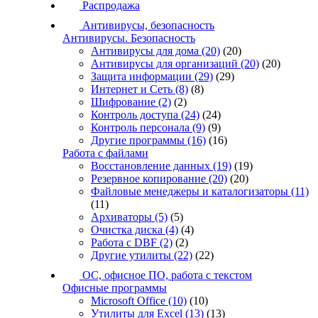
Распродажа
Антивирусы, безопасность
Антивирусы. Безопасность
Антивирусы для дома
(20)
(20)
Антивирусы для организаций
(20)
(20)
Защита информации
(29)
(29)
Интернет и Сеть
(8)
(8)
Шифрование
(2)
(2)
Контроль доступа
(24)
(24)
Контроль персонала
(9)
(9)
Другие программы
(16)
(16)
Работа с файлами
Восстановление данных
(19)
(19)
Резервное копирование
(20)
(20)
Файловые менеджеры и каталогизаторы
(11)
(11)
Архиваторы
(5)
(5)
Очистка диска
(4)
(4)
Работа с DBF
(2)
(2)
Другие утилиты
(22)
(22)
ОС, офисное ПО, работа с текстом
Офисные программы
Microsoft Office
(10)
(10)
Утилиты для Excel
(13)
(13)