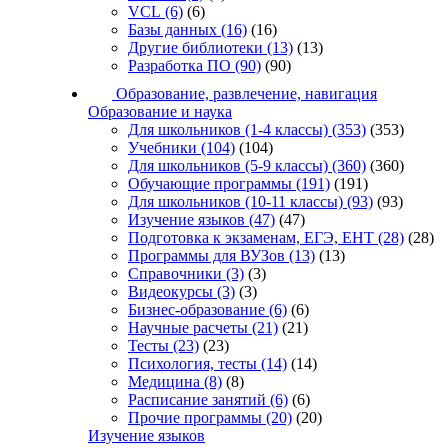
VCL
(6)
(6)
Базы данных
(16)
(16)
Другие библиотеки
(13)
(13)
Разработка ПО
(90)
(90)
Образование, развлечение, навигация
Образование и наука
Для школьников (1-4 классы)
(353)
(353)
Учебники
(104)
(104)
Для школьников (5-9 классы)
(360)
(360)
Обучающие программы
(191)
(191)
Для школьников (10-11 классы)
(93)
(93)
Изучение языков
(47)
(47)
Подготовка к экзаменам, ЕГЭ, ЕНТ
(28)
(28)
Программы для ВУЗов
(13)
(13)
Справочники
(3)
(3)
Видеокурсы
(3)
(3)
Бизнес-образование
(6)
(6)
Научные расчеты
(21)
(21)
Тесты
(23)
(23)
Психология, тесты
(14)
(14)
Медицина
(8)
(8)
Расписание занятий
(6)
(6)
Прочие программы
(20)
(20)
Изучение языков