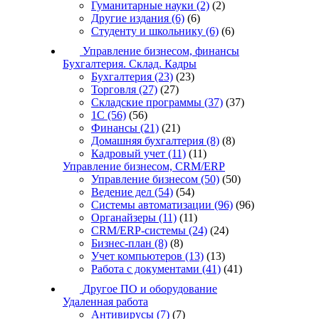
Гуманитарные науки
(2)
(2)
Другие издания
(6)
(6)
Студенту и школьнику
(6)
(6)
Управление бизнесом, финансы
Бухгалтерия. Склад. Кадры
Бухгалтерия
(23)
(23)
Торговля
(27)
(27)
Складские программы
(37)
(37)
1С
(56)
(56)
Финансы
(21)
(21)
Домашняя бухгалтерия
(8)
(8)
Кадровый учет
(11)
(11)
Управление бизнесом, CRM/ERP
Управление бизнесом
(50)
(50)
Ведение дел
(54)
(54)
Системы автоматизации
(96)
(96)
Органайзеры
(11)
(11)
CRM/ERP-системы
(24)
(24)
Бизнес-план
(8)
(8)
Учет компьютеров
(13)
(13)
Работа с документами
(41)
(41)
Другое ПО и оборудование
Удаленная работа
Антивирусы
(7)
(7)