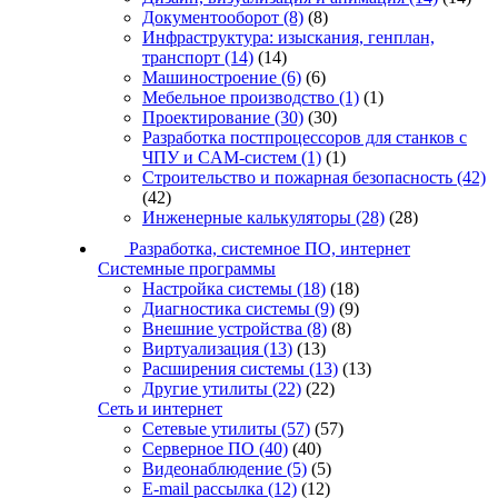
Документооборот
(8)
(8)
Инфраструктура: изыскания, генплан,
транспорт
(14)
(14)
Машиностроение
(6)
(6)
Мебельное производство
(1)
(1)
Проектирование
(30)
(30)
Разработка постпроцессоров для станков с
ЧПУ и CAM-систем
(1)
(1)
Строительство и пожарная безопасность
(42)
(42)
Инженерные калькуляторы
(28)
(28)
Разработка, системное ПО, интернет
Системные программы
Настройка системы
(18)
(18)
Диагностика системы
(9)
(9)
Внешние устройства
(8)
(8)
Виртуализация
(13)
(13)
Расширения системы
(13)
(13)
Другие утилиты
(22)
(22)
Сеть и интернет
Сетевые утилиты
(57)
(57)
Серверное ПО
(40)
(40)
Видеонаблюдение
(5)
(5)
E-mail рассылка
(12)
(12)