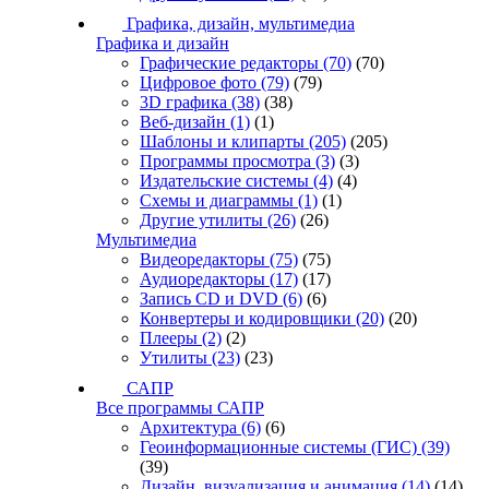
Графика, дизайн, мультимедиа
Графика и дизайн
Графические редакторы
(70)
(70)
Цифровое фото
(79)
(79)
3D графика
(38)
(38)
Веб-дизайн
(1)
(1)
Шаблоны и клипарты
(205)
(205)
Программы просмотра
(3)
(3)
Издательские системы
(4)
(4)
Схемы и диаграммы
(1)
(1)
Другие утилиты
(26)
(26)
Мультимедиа
Видеоредакторы
(75)
(75)
Аудиоредакторы
(17)
(17)
Запись CD и DVD
(6)
(6)
Конвертеры и кодировщики
(20)
(20)
Плееры
(2)
(2)
Утилиты
(23)
(23)
САПР
Все программы САПР
Архитектура
(6)
(6)
Геоинформационные системы (ГИС)
(39)
(39)
Дизайн, визуализация и анимация
(14)
(14)