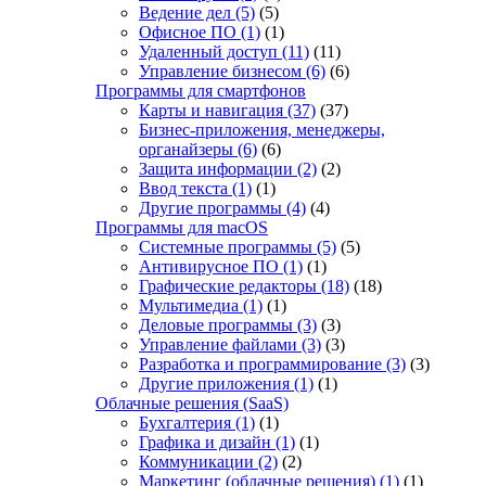
Ведение дел
(5)
(5)
Офисное ПО
(1)
(1)
Удаленный доступ
(11)
(11)
Управление бизнесом
(6)
(6)
Программы для смартфонов
Карты и навигация
(37)
(37)
Бизнес-приложения, менеджеры,
органайзеры
(6)
(6)
Защита информации
(2)
(2)
Ввод текста
(1)
(1)
Другие программы
(4)
(4)
Программы для macOS
Системные программы
(5)
(5)
Антивирусное ПО
(1)
(1)
Графические редакторы
(18)
(18)
Мультимедиа
(1)
(1)
Деловые программы
(3)
(3)
Управление файлами
(3)
(3)
Разработка и программирование
(3)
(3)
Другие приложения
(1)
(1)
Облачные решения (SaaS)
Бухгалтерия
(1)
(1)
Графика и дизайн
(1)
(1)
Коммуникации
(2)
(2)
Маркетинг (облачные решения)
(1)
(1)