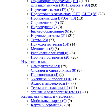
Обучающие программы
(191)
(191)
Для школьников (10-11 классы)
(93)
(93)
Изучение языков
(47)
(47)
Подготовка к экзаменам, ЕГЭ, ЕНТ
(28)
(28)
Программы для ВУЗов
(13)
(13)
Справочники
(3)
(3)
Видеокурсы
(3)
(3)
Бизнес-образование
(6)
(6)
Научные расчеты
(21)
(21)
Тесты
(23)
(23)
Психология, тесты
(14)
(14)
Медицина
(8)
(8)
Расписание занятий
(6)
(6)
Прочие программы
(20)
(20)
Изучение языков
Самоучители
(29)
(29)
Словари и справочники
(8)
(8)
Переводчики
(4)
(4)
Учебники и пособия
(10)
(10)
Аудио и видеокурсы
(7)
(7)
Тесты и тренажёры
(11)
(11)
Чтение и разговорные темы
(1)
(1)
Карты, навигация, путешествия
Мобильные карты
(9)
(9)
Карты и сервисы
(8)
(8)