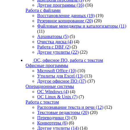
Другие программы
(16)
(16)
Работа с файлами
Восстановление данных
(19)
(19)
Резервное копирование
(20)
(20)
Файловые менеджеры и каталогизаторы
(11)
(11)
Архиваторы
(5)
(5)
Очистка диска
(4)
(4)
Работа с DBF
(2)
(2)
Другие утилиты
(22)
(22)
ОС, офисное ПО, работа с текстом
Офисные программы
Microsoft Office
(10)
(10)
Утилиты для Excel
(13)
(13)
Другое офисное ПО
(37)
(37)
Операционные системы
ОС Windows
(4)
(4)
ОС Linux & Unix
(7)
(7)
Работа с текстом
Распознавание текста и речи
(12)
(12)
Текстовые редакторы
(20)
(20)
Переводчики
(3)
(3)
Конвертеры
(6)
(6)
Другие утилиты
(14)
(14)