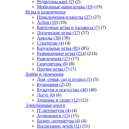
Редакторы карт
(2)
(2)
Мобильные навигаторы
(19)
(19)
Игры и развлечения
Приключения и квесты
(27)
(27)
Action
(10)
(10)
Карточные игры и пасьянсы
(7)
(7)
Логические игры
(57)
(57)
Аркады
(39)
(39)
Стратегии
(4)
(4)
Казуальные игры
(85)
(85)
Развивающие игры
(214)
(214)
Развлечения
(17)
(17)
Симуляторы
(8)
(8)
Прочие игры
(7)
(7)
Хобби и увлечения
Дом, семья, сад и огород
(5)
(5)
Кулинария
(2)
(2)
Культура и искусство
(40)
(40)
Досуг
(6)
(6)
Здоровье и спорт
(12)
(12)
Электронные книги
IT-литература
(4)
(4)
Аудиокниги
(15)
(15)
Бизнес-литература
(4)
(4)
Воспитание детей
(11)
(11)