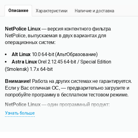
Описание
Характеристики
Наличие и доставка
NetPolice Linux
— версия контентного фильтра
NetPolice, выпускаемая в двух вариантах для
операционных систем:
Alt Linux
10.0 64-bit (АльтОбразование)
Astra Linux
Orel 2.12.45 64-bit / Special Edition
(Smolensk) 1.7.x 64-bit
Внимание!
Работа на других системах не гарантируется.
Если у Вас отличная ОС,
—
предварительно загрузите и
попробуйте программу в бесплатном тестовом режиме.
NetPolice Linux
—
один программный продукт:
Узнать больше
лицензия на продукт NetPolice Linux едина для всех
вариантов ОС,
личный кабинет содержит одни настройки для