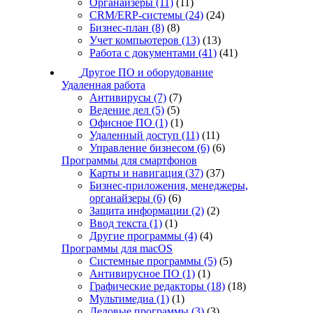
Органайзеры
(11)
(11)
CRM/ERP-системы
(24)
(24)
Бизнес-план
(8)
(8)
Учет компьютеров
(13)
(13)
Работа с документами
(41)
(41)
Другое ПО и оборудование
Удаленная работа
Антивирусы
(7)
(7)
Ведение дел
(5)
(5)
Офисное ПО
(1)
(1)
Удаленный доступ
(11)
(11)
Управление бизнесом
(6)
(6)
Программы для смартфонов
Карты и навигация
(37)
(37)
Бизнес-приложения, менеджеры,
органайзеры
(6)
(6)
Защита информации
(2)
(2)
Ввод текста
(1)
(1)
Другие программы
(4)
(4)
Программы для macOS
Системные программы
(5)
(5)
Антивирусное ПО
(1)
(1)
Графические редакторы
(18)
(18)
Мультимедиа
(1)
(1)
Деловые программы
(3)
(3)