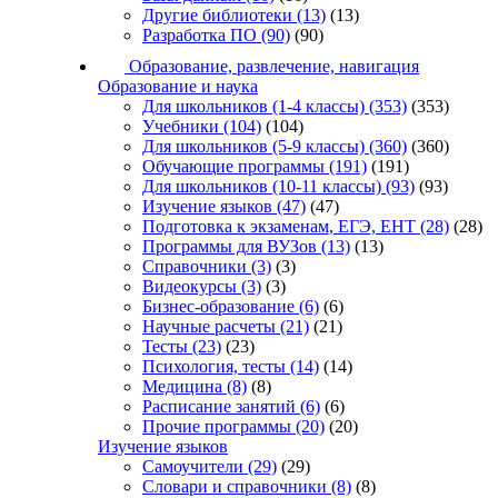
Другие библиотеки
(13)
(13)
Разработка ПО
(90)
(90)
Образование, развлечение, навигация
Образование и наука
Для школьников (1-4 классы)
(353)
(353)
Учебники
(104)
(104)
Для школьников (5-9 классы)
(360)
(360)
Обучающие программы
(191)
(191)
Для школьников (10-11 классы)
(93)
(93)
Изучение языков
(47)
(47)
Подготовка к экзаменам, ЕГЭ, ЕНТ
(28)
(28)
Программы для ВУЗов
(13)
(13)
Справочники
(3)
(3)
Видеокурсы
(3)
(3)
Бизнес-образование
(6)
(6)
Научные расчеты
(21)
(21)
Тесты
(23)
(23)
Психология, тесты
(14)
(14)
Медицина
(8)
(8)
Расписание занятий
(6)
(6)
Прочие программы
(20)
(20)
Изучение языков
Самоучители
(29)
(29)
Словари и справочники
(8)
(8)