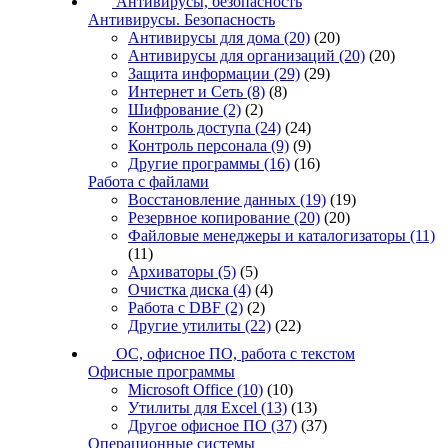
Антивирусы, безопасность
Антивирусы. Безопасность
Антивирусы для дома
(20)
(20)
Антивирусы для организаций
(20)
(20)
Защита информации
(29)
(29)
Интернет и Сеть
(8)
(8)
Шифрование
(2)
(2)
Контроль доступа
(24)
(24)
Контроль персонала
(9)
(9)
Другие программы
(16)
(16)
Работа с файлами
Восстановление данных
(19)
(19)
Резервное копирование
(20)
(20)
Файловые менеджеры и каталогизаторы
(11)
(11)
Архиваторы
(5)
(5)
Очистка диска
(4)
(4)
Работа с DBF
(2)
(2)
Другие утилиты
(22)
(22)
ОС, офисное ПО, работа с текстом
Офисные программы
Microsoft Office
(10)
(10)
Утилиты для Excel
(13)
(13)
Другое офисное ПО
(37)
(37)
Операционные системы