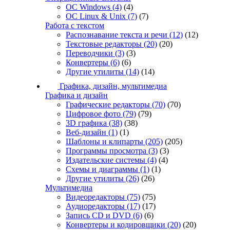
ОС Windows
(4)
(4)
ОС Linux & Unix
(7)
(7)
Работа с текстом
Распознавание текста и речи
(12)
(12)
Текстовые редакторы
(20)
(20)
Переводчики
(3)
(3)
Конвертеры
(6)
(6)
Другие утилиты
(14)
(14)
Графика, дизайн, мультимедиа
Графика и дизайн
Графические редакторы
(70)
(70)
Цифровое фото
(79)
(79)
3D графика
(38)
(38)
Веб-дизайн
(1)
(1)
Шаблоны и клипарты
(205)
(205)
Программы просмотра
(3)
(3)
Издательские системы
(4)
(4)
Схемы и диаграммы
(1)
(1)
Другие утилиты
(26)
(26)
Мультимедиа
Видеоредакторы
(75)
(75)
Аудиоредакторы
(17)
(17)
Запись CD и DVD
(6)
(6)
Конвертеры и кодировщики
(20)
(20)