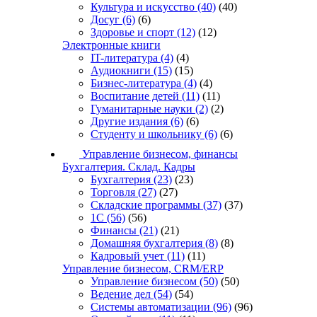
Культура и искусство
(40)
(40)
Досуг
(6)
(6)
Здоровье и спорт
(12)
(12)
Электронные книги
IT-литература
(4)
(4)
Аудиокниги
(15)
(15)
Бизнес-литература
(4)
(4)
Воспитание детей
(11)
(11)
Гуманитарные науки
(2)
(2)
Другие издания
(6)
(6)
Студенту и школьнику
(6)
(6)
Управление бизнесом, финансы
Бухгалтерия. Склад. Кадры
Бухгалтерия
(23)
(23)
Торговля
(27)
(27)
Складские программы
(37)
(37)
1С
(56)
(56)
Финансы
(21)
(21)
Домашняя бухгалтерия
(8)
(8)
Кадровый учет
(11)
(11)
Управление бизнесом, CRM/ERP
Управление бизнесом
(50)
(50)
Ведение дел
(54)
(54)
Системы автоматизации
(96)
(96)