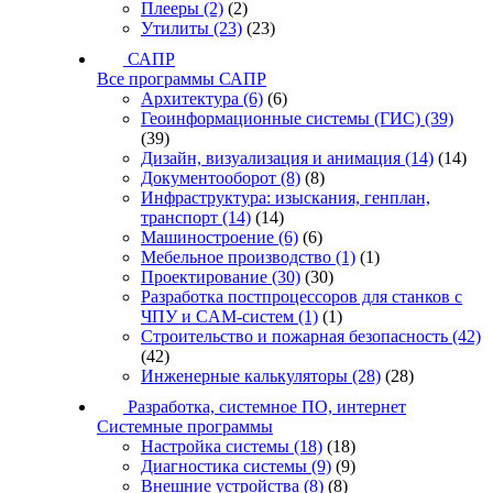
Плееры
(2)
(2)
Утилиты
(23)
(23)
САПР
Все программы САПР
Архитектура
(6)
(6)
Геоинформационные системы (ГИС)
(39)
(39)
Дизайн, визуализация и анимация
(14)
(14)
Документооборот
(8)
(8)
Инфраструктура: изыскания, генплан,
транспорт
(14)
(14)
Машиностроение
(6)
(6)
Мебельное производство
(1)
(1)
Проектирование
(30)
(30)
Разработка постпроцессоров для станков с
ЧПУ и CAM-систем
(1)
(1)
Строительство и пожарная безопасность
(42)
(42)
Инженерные калькуляторы
(28)
(28)
Разработка, системное ПО, интернет
Системные программы
Настройка системы
(18)
(18)
Диагностика системы
(9)
(9)
Внешние устройства
(8)
(8)