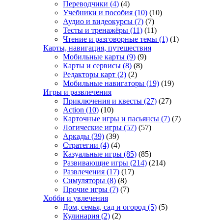
Переводчики
(4)
(4)
Учебники и пособия
(10)
(10)
Аудио и видеокурсы
(7)
(7)
Тесты и тренажёры
(11)
(11)
Чтение и разговорные темы
(1)
(1)
Карты, навигация, путешествия
Мобильные карты
(9)
(9)
Карты и сервисы
(8)
(8)
Редакторы карт
(2)
(2)
Мобильные навигаторы
(19)
(19)
Игры и развлечения
Приключения и квесты
(27)
(27)
Action
(10)
(10)
Карточные игры и пасьянсы
(7)
(7)
Логические игры
(57)
(57)
Аркады
(39)
(39)
Стратегии
(4)
(4)
Казуальные игры
(85)
(85)
Развивающие игры
(214)
(214)
Развлечения
(17)
(17)
Симуляторы
(8)
(8)
Прочие игры
(7)
(7)
Хобби и увлечения
Дом, семья, сад и огород
(5)
(5)
Кулинария
(2)
(2)