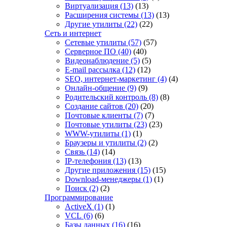
Виртуализация
(13)
(13)
Расширения системы
(13)
(13)
Другие утилиты
(22)
(22)
Сеть и интернет
Сетевые утилиты
(57)
(57)
Серверное ПО
(40)
(40)
Видеонаблюдение
(5)
(5)
E-mail рассылка
(12)
(12)
SEO, интернет-маркетинг
(4)
(4)
Онлайн-общение
(9)
(9)
Родительский контроль
(8)
(8)
Создание сайтов
(20)
(20)
Почтовые клиенты
(7)
(7)
Почтовые утилиты
(23)
(23)
WWW-утилиты
(1)
(1)
Браузеры и утилиты
(2)
(2)
Связь
(14)
(14)
IP-телефония
(13)
(13)
Другие приложения
(15)
(15)
Download-менеджеры
(1)
(1)
Поиск
(2)
(2)
Программирование
ActiveX
(1)
(1)
VCL
(6)
(6)
Базы данных
(16)
(16)