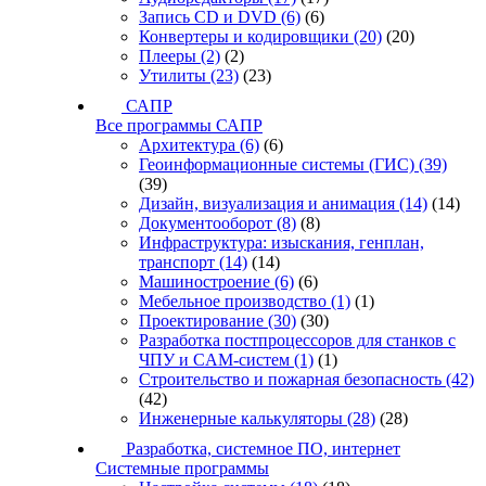
Запись CD и DVD
(6)
(6)
Конвертеры и кодировщики
(20)
(20)
Плееры
(2)
(2)
Утилиты
(23)
(23)
САПР
Все программы САПР
Архитектура
(6)
(6)
Геоинформационные системы (ГИС)
(39)
(39)
Дизайн, визуализация и анимация
(14)
(14)
Документооборот
(8)
(8)
Инфраструктура: изыскания, генплан,
транспорт
(14)
(14)
Машиностроение
(6)
(6)
Мебельное производство
(1)
(1)
Проектирование
(30)
(30)
Разработка постпроцессоров для станков с
ЧПУ и CAM-систем
(1)
(1)
Строительство и пожарная безопасность
(42)
(42)
Инженерные калькуляторы
(28)
(28)
Разработка, системное ПО, интернет
Системные программы