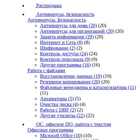
Распродажа
Антивирусы, безопасность
Антивирусы. Безопасность
Антивирусы для дома
(20)
(20)
Антивирусы для организаций
(20)
(20)
Защита информации
(29)
(29)
Интернет и Сеть
(8)
(8)
Шифрование
(2)
(2)
Контроль доступа
(24)
(24)
Контроль персонала
(9)
(9)
Другие программы
(16)
(16)
Работа с файлами
Восстановление данных
(19)
(19)
Резервное копирование
(20)
(20)
Файловые менеджеры и каталогизаторы
(11)
(11)
Архиваторы
(5)
(5)
Очистка диска
(4)
(4)
Работа с DBF
(2)
(2)
Другие утилиты
(22)
(22)
ОС, офисное ПО, работа с текстом
Офисные программы
Microsoft Office
(10)
(10)