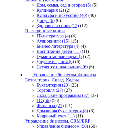
Дом, семья, сад и огород
(5)
(5)
Кулинария
(2)
(2)
Культура и искусство
(40)
(40)
Досуг
(6)
(6)
Здоровье и спорт
(12)
(12)
Электронные книги
IT-литература
(4)
(4)
Аудиокниги
(15)
(15)
Бизнес-литература
(4)
(4)
Воспитание детей
(11)
(11)
Гуманитарные науки
(2)
(2)
Другие издания
(6)
(6)
Студенту и школьнику
(6)
(6)
Управление бизнесом, финансы
Бухгалтерия. Склад. Кадры
Бухгалтерия
(23)
(23)
Торговля
(27)
(27)
Складские программы
(37)
(37)
1С
(56)
(56)
Финансы
(21)
(21)
Домашняя бухгалтерия
(8)
(8)
Кадровый учет
(11)
(11)
Управление бизнесом, CRM/ERP
Управление бизнесом
(50)
(50)