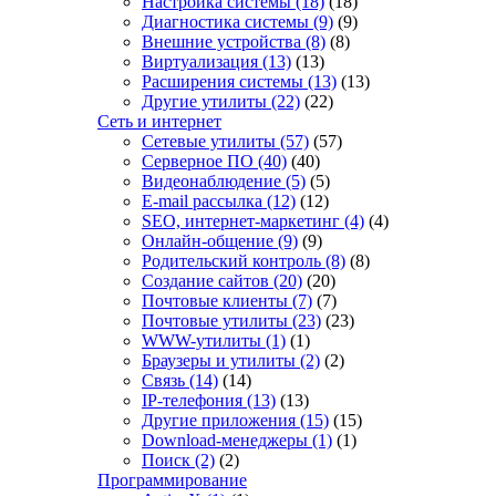
Настройка системы
(18)
(18)
Диагностика системы
(9)
(9)
Внешние устройства
(8)
(8)
Виртуализация
(13)
(13)
Расширения системы
(13)
(13)
Другие утилиты
(22)
(22)
Сеть и интернет
Сетевые утилиты
(57)
(57)
Серверное ПО
(40)
(40)
Видеонаблюдение
(5)
(5)
E-mail рассылка
(12)
(12)
SEO, интернет-маркетинг
(4)
(4)
Онлайн-общение
(9)
(9)
Родительский контроль
(8)
(8)
Создание сайтов
(20)
(20)
Почтовые клиенты
(7)
(7)
Почтовые утилиты
(23)
(23)
WWW-утилиты
(1)
(1)
Браузеры и утилиты
(2)
(2)
Связь
(14)
(14)
IP-телефония
(13)
(13)
Другие приложения
(15)
(15)
Download-менеджеры
(1)
(1)
Поиск
(2)
(2)
Программирование