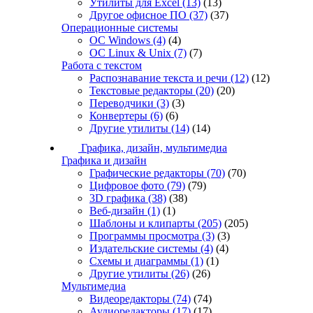
Утилиты для Excel
(13)
(13)
Другое офисное ПО
(37)
(37)
Операционные системы
ОС Windows
(4)
(4)
ОС Linux & Unix
(7)
(7)
Работа с текстом
Распознавание текста и речи
(12)
(12)
Текстовые редакторы
(20)
(20)
Переводчики
(3)
(3)
Конвертеры
(6)
(6)
Другие утилиты
(14)
(14)
Графика, дизайн, мультимедиа
Графика и дизайн
Графические редакторы
(70)
(70)
Цифровое фото
(79)
(79)
3D графика
(38)
(38)
Веб-дизайн
(1)
(1)
Шаблоны и клипарты
(205)
(205)
Программы просмотра
(3)
(3)
Издательские системы
(4)
(4)
Схемы и диаграммы
(1)
(1)
Другие утилиты
(26)
(26)
Мультимедиа
Видеоредакторы
(74)
(74)
Аудиоредакторы
(17)
(17)