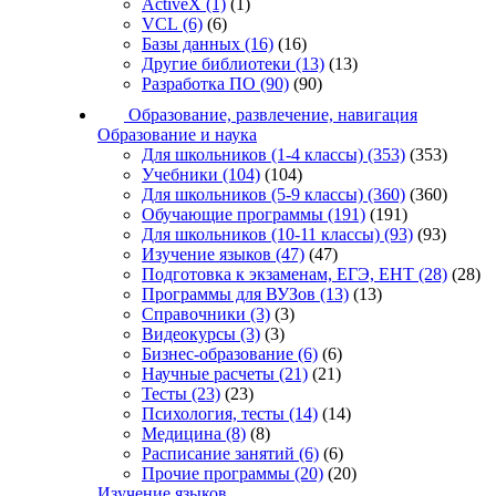
ActiveX
(1)
(1)
VCL
(6)
(6)
Базы данных
(16)
(16)
Другие библиотеки
(13)
(13)
Разработка ПО
(90)
(90)
Образование, развлечение, навигация
Образование и наука
Для школьников (1-4 классы)
(353)
(353)
Учебники
(104)
(104)
Для школьников (5-9 классы)
(360)
(360)
Обучающие программы
(191)
(191)
Для школьников (10-11 классы)
(93)
(93)
Изучение языков
(47)
(47)
Подготовка к экзаменам, ЕГЭ, ЕНТ
(28)
(28)
Программы для ВУЗов
(13)
(13)
Справочники
(3)
(3)
Видеокурсы
(3)
(3)
Бизнес-образование
(6)
(6)
Научные расчеты
(21)
(21)
Тесты
(23)
(23)
Психология, тесты
(14)
(14)
Медицина
(8)
(8)
Расписание занятий
(6)
(6)
Прочие программы
(20)
(20)
Изучение языков