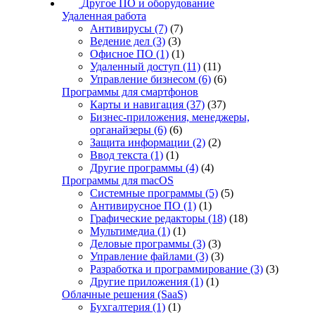
Другое ПО и оборудование
Удаленная работа
Антивирусы
(7)
(7)
Ведение дел
(3)
(3)
Офисное ПО
(1)
(1)
Удаленный доступ
(11)
(11)
Управление бизнесом
(6)
(6)
Программы для смартфонов
Карты и навигация
(37)
(37)
Бизнес-приложения, менеджеры,
органайзеры
(6)
(6)
Защита информации
(2)
(2)
Ввод текста
(1)
(1)
Другие программы
(4)
(4)
Программы для macOS
Системные программы
(5)
(5)
Антивирусное ПО
(1)
(1)
Графические редакторы
(18)
(18)
Мультимедиа
(1)
(1)
Деловые программы
(3)
(3)
Управление файлами
(3)
(3)
Разработка и программирование
(3)
(3)
Другие приложения
(1)
(1)
Облачные решения (SaaS)
Бухгалтерия
(1)
(1)