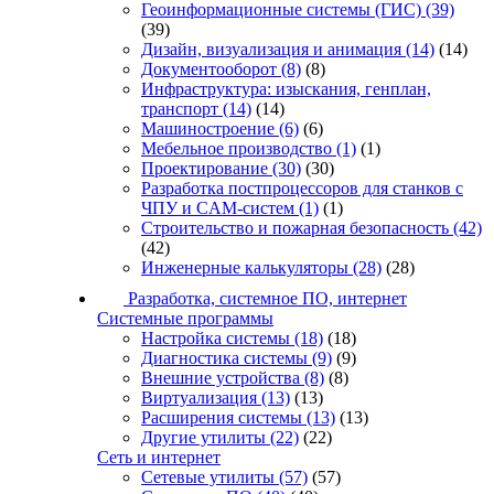
Геоинформационные системы (ГИС)
(39)
(39)
Дизайн, визуализация и анимация
(14)
(14)
Документооборот
(8)
(8)
Инфраструктура: изыскания, генплан,
транспорт
(14)
(14)
Машиностроение
(6)
(6)
Мебельное производство
(1)
(1)
Проектирование
(30)
(30)
Разработка постпроцессоров для станков с
ЧПУ и CAM-систем
(1)
(1)
Строительство и пожарная безопасность
(42)
(42)
Инженерные калькуляторы
(28)
(28)
Разработка, системное ПО, интернет
Системные программы
Настройка системы
(18)
(18)
Диагностика системы
(9)
(9)
Внешние устройства
(8)
(8)
Виртуализация
(13)
(13)
Расширения системы
(13)
(13)
Другие утилиты
(22)
(22)
Сеть и интернет
Сетевые утилиты
(57)
(57)