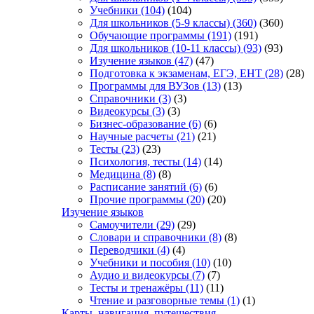
Учебники
(104)
(104)
Для школьников (5-9 классы)
(360)
(360)
Обучающие программы
(191)
(191)
Для школьников (10-11 классы)
(93)
(93)
Изучение языков
(47)
(47)
Подготовка к экзаменам, ЕГЭ, ЕНТ
(28)
(28)
Программы для ВУЗов
(13)
(13)
Справочники
(3)
(3)
Видеокурсы
(3)
(3)
Бизнес-образование
(6)
(6)
Научные расчеты
(21)
(21)
Тесты
(23)
(23)
Психология, тесты
(14)
(14)
Медицина
(8)
(8)
Расписание занятий
(6)
(6)
Прочие программы
(20)
(20)
Изучение языков
Самоучители
(29)
(29)
Словари и справочники
(8)
(8)
Переводчики
(4)
(4)
Учебники и пособия
(10)
(10)
Аудио и видеокурсы
(7)
(7)
Тесты и тренажёры
(11)
(11)
Чтение и разговорные темы
(1)
(1)
Карты, навигация, путешествия