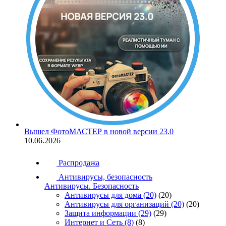
Вышел ФотоМАСТЕР в новой версии 23.0
10.06.2026
Распродажа
Антивирусы, безопасность
Антивирусы. Безопасность
Антивирусы для дома
(20)
(20)
Антивирусы для организаций
(20)
(20)
Защита информации
(29)
(29)
Интернет и Сеть
(8)
(8)