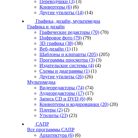
Переводчики
(3)
(3)
Конвертеры
(6)
(6)
Другие утилиты
(14)
(14)
Графика, дизайн, мультимедиа
Графика и дизайн
Графические редакторы
(70)
(70)
Цифровое фото
(79)
(79)
3D графика
(38)
(38)
Веб-дизайн
(1)
(1)
Шаблоны и клипарты
(205)
(205)
Программы просмотра
(3)
(3)
Издательские системы
(4)
(4)
Схемы и диаграммы
(1)
(1)
Другие утилиты
(26)
(26)
Мультимедиа
Видеоредакторы
(74)
(74)
Аудиоредакторы
(17)
(17)
Запись CD и DVD
(6)
(6)
Конвертеры и кодировщики
(20)
(20)
Плееры
(2)
(2)
Утилиты
(23)
(23)
САПР
Все программы САПР
Архитектура
(6)
(6)