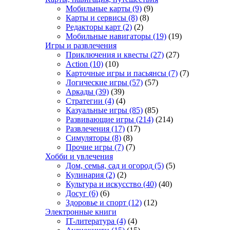
Мобильные карты
(9)
(9)
Карты и сервисы
(8)
(8)
Редакторы карт
(2)
(2)
Мобильные навигаторы
(19)
(19)
Игры и развлечения
Приключения и квесты
(27)
(27)
Action
(10)
(10)
Карточные игры и пасьянсы
(7)
(7)
Логические игры
(57)
(57)
Аркады
(39)
(39)
Стратегии
(4)
(4)
Казуальные игры
(85)
(85)
Развивающие игры
(214)
(214)
Развлечения
(17)
(17)
Симуляторы
(8)
(8)
Прочие игры
(7)
(7)
Хобби и увлечения
Дом, семья, сад и огород
(5)
(5)
Кулинария
(2)
(2)
Культура и искусство
(40)
(40)
Досуг
(6)
(6)
Здоровье и спорт
(12)
(12)
Электронные книги
IT-литература
(4)
(4)