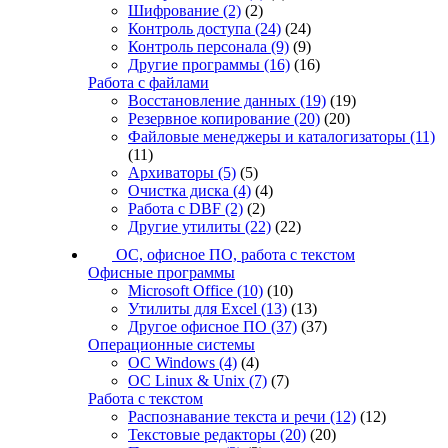
Шифрование
(2)
(2)
Контроль доступа
(24)
(24)
Контроль персонала
(9)
(9)
Другие программы
(16)
(16)
Работа с файлами
Восстановление данных
(19)
(19)
Резервное копирование
(20)
(20)
Файловые менеджеры и каталогизаторы
(11)
(11)
Архиваторы
(5)
(5)
Очистка диска
(4)
(4)
Работа с DBF
(2)
(2)
Другие утилиты
(22)
(22)
ОС, офисное ПО, работа с текстом
Офисные программы
Microsoft Office
(10)
(10)
Утилиты для Excel
(13)
(13)
Другое офисное ПО
(37)
(37)
Операционные системы
ОС Windows
(4)
(4)
ОС Linux & Unix
(7)
(7)
Работа с текстом
Распознавание текста и речи
(12)
(12)
Текстовые редакторы
(20)
(20)