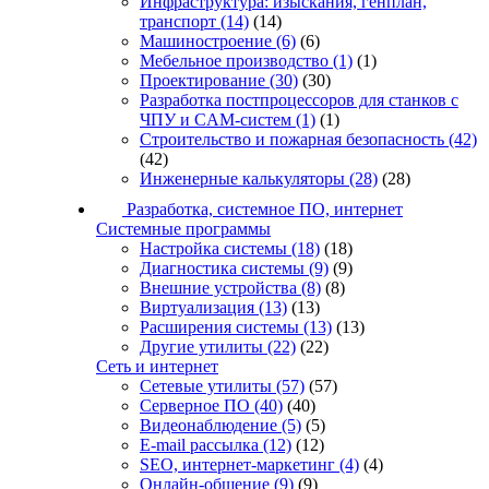
Инфраструктура: изыскания, генплан,
транспорт
(14)
(14)
Машиностроение
(6)
(6)
Мебельное производство
(1)
(1)
Проектирование
(30)
(30)
Разработка постпроцессоров для станков с
ЧПУ и CAM-систем
(1)
(1)
Строительство и пожарная безопасность
(42)
(42)
Инженерные калькуляторы
(28)
(28)
Разработка, системное ПО, интернет
Системные программы
Настройка системы
(18)
(18)
Диагностика системы
(9)
(9)
Внешние устройства
(8)
(8)
Виртуализация
(13)
(13)
Расширения системы
(13)
(13)
Другие утилиты
(22)
(22)
Сеть и интернет
Сетевые утилиты
(57)
(57)
Серверное ПО
(40)
(40)
Видеонаблюдение
(5)
(5)
E-mail рассылка
(12)
(12)
SEO, интернет-маркетинг
(4)
(4)
Онлайн-общение
(9)
(9)