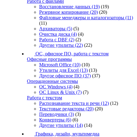
Работа с файлами
Восстановление данных
(19)
(19)
Резервное копирование
(20)
(20)
Файловые менеджеры и каталогизаторы
(11)
(11)
Архиваторы
(5)
(5)
Очистка диска
(4)
(4)
Работа с DBF
(2)
(2)
Другие утилиты
(22)
(22)
ОС, офисное ПО, работа с текстом
Офисные программы
Microsoft Office
(10)
(10)
Утилиты для Excel
(13)
(13)
Другое офисное ПО
(37)
(37)
Операционные системы
ОС Windows
(4)
(4)
ОС Linux & Unix
(7)
(7)
Работа с текстом
Распознавание текста и речи
(12)
(12)
Текстовые редакторы
(20)
(20)
Переводчики
(3)
(3)
Конвертеры
(6)
(6)
Другие утилиты
(14)
(14)
Графика, дизайн, мультимедиа