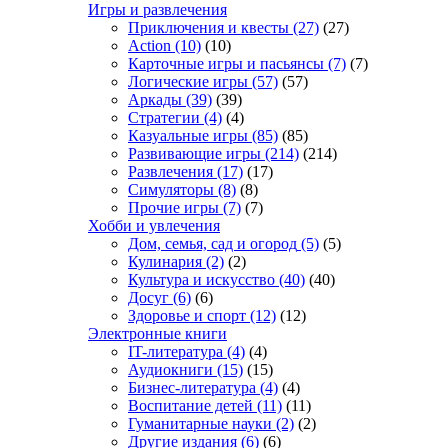
Игры и развлечения
Приключения и квесты
(27)
(27)
Action
(10)
(10)
Карточные игры и пасьянсы
(7)
(7)
Логические игры
(57)
(57)
Аркады
(39)
(39)
Стратегии
(4)
(4)
Казуальные игры
(85)
(85)
Развивающие игры
(214)
(214)
Развлечения
(17)
(17)
Симуляторы
(8)
(8)
Прочие игры
(7)
(7)
Хобби и увлечения
Дом, семья, сад и огород
(5)
(5)
Кулинария
(2)
(2)
Культура и искусство
(40)
(40)
Досуг
(6)
(6)
Здоровье и спорт
(12)
(12)
Электронные книги
IT-литература
(4)
(4)
Аудиокниги
(15)
(15)
Бизнес-литература
(4)
(4)
Воспитание детей
(11)
(11)
Гуманитарные науки
(2)
(2)
Другие издания
(6)
(6)