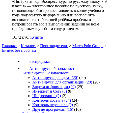
«Пятёрка за год. Экспресс-курс по русскому языку. 7-9
классы» — электронное пособие по русскому языку,
позволяющее быстро восстановить в конце учебного
года подзабытую информацию или восполнить
возникшие из-за болезней ребёнка пробелы и
потренировать его в выполнении заданий ко всем
пройденным в учебном году разделам.
16,72 руб.
Купить
Главная
>
Каталог
>
Производители
>
Marco Polo Group
>
Бизнес без проблем
Распродажа
Антивирусы, безопасность
Антивирусы. Безопасность
Антивирусы для дома
(20)
(20)
Антивирусы для организаций
(20)
(20)
Защита информации
(29)
(29)
Интернет и Сеть
(8)
(8)
Шифрование
(2)
(2)
Контроль доступа
(24)
(24)
Контроль персонала
(9)
(9)
Другие программы
(16)
(16)