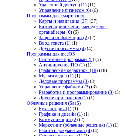
Удаленный доступ
(11)
(11)
Управление бизнесом
(6)
(6)
Программы для смартфонов
Карты и навигация
(37)
(37)
Бизнес-приложения, менеджеры,
органайзеры
(6)
(6)
Защита информации
(2)
(2)
Ввод текста
(1)
(1)
Другие программы
(4)
(4)
Программы для macOS
Системные программы
(5)
(5)
Антивирусное ПО
(1)
(1)
Графические редакторы
(18)
(18)
Мультимедиа
(1)
(1)
Деловые программы
(3)
(3)
Управление файлами
(3)
(3)
Разработка и программирование
(3)
(3)
Другие приложения
(1)
(1)
Облачные решения (SaaS)
Бухгалтерия
(1)
(1)
Графика и дизайн
(1)
(1)
Коммуникации
(2)
(2)
Маркетинг (облачные решения)
(1)
(1)
Работа с документами
(4)
(4)
Сетевые утилиты
(1)
(1)