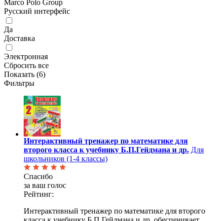
Marco Polo Group
Русский интерфейс
Да
Доставка
Электронная
Сбросить все
Показать (
6
)
Фильтры
Интерактивный тренажер по математике для
второго класса к учебнику Б.П.Гейдмана и др.
Для
школьников (1-4 классы)
Спасибо
за ваш голос
Рейтинг:
Интерактивный тренажер по математике для второго
класса к учебнику Б.П.Гейдмана и др. обеспечивает