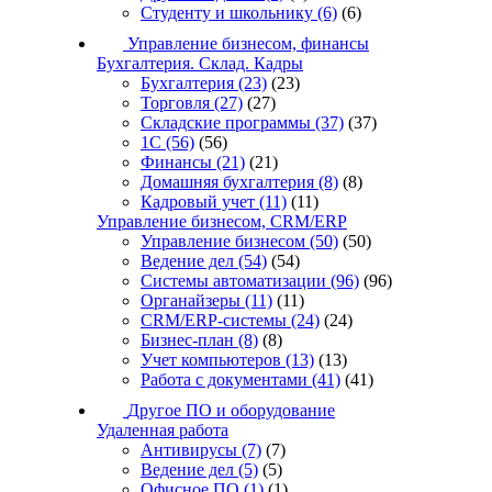
Студенту и школьнику
(6)
(6)
Управление бизнесом, финансы
Бухгалтерия. Склад. Кадры
Бухгалтерия
(23)
(23)
Торговля
(27)
(27)
Складские программы
(37)
(37)
1С
(56)
(56)
Финансы
(21)
(21)
Домашняя бухгалтерия
(8)
(8)
Кадровый учет
(11)
(11)
Управление бизнесом, CRM/ERP
Управление бизнесом
(50)
(50)
Ведение дел
(54)
(54)
Системы автоматизации
(96)
(96)
Органайзеры
(11)
(11)
CRM/ERP-системы
(24)
(24)
Бизнес-план
(8)
(8)
Учет компьютеров
(13)
(13)
Работа с документами
(41)
(41)
Другое ПО и оборудование
Удаленная работа
Антивирусы
(7)
(7)
Ведение дел
(5)
(5)
Офисное ПО
(1)
(1)