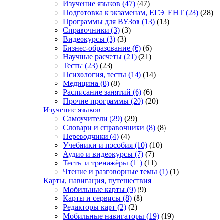
Изучение языков
(47)
(47)
Подготовка к экзаменам, ЕГЭ, ЕНТ
(28)
(28)
Программы для ВУЗов
(13)
(13)
Справочники
(3)
(3)
Видеокурсы
(3)
(3)
Бизнес-образование
(6)
(6)
Научные расчеты
(21)
(21)
Тесты
(23)
(23)
Психология, тесты
(14)
(14)
Медицина
(8)
(8)
Расписание занятий
(6)
(6)
Прочие программы
(20)
(20)
Изучение языков
Самоучители
(29)
(29)
Словари и справочники
(8)
(8)
Переводчики
(4)
(4)
Учебники и пособия
(10)
(10)
Аудио и видеокурсы
(7)
(7)
Тесты и тренажёры
(11)
(11)
Чтение и разговорные темы
(1)
(1)
Карты, навигация, путешествия
Мобильные карты
(9)
(9)
Карты и сервисы
(8)
(8)
Редакторы карт
(2)
(2)
Мобильные навигаторы
(19)
(19)