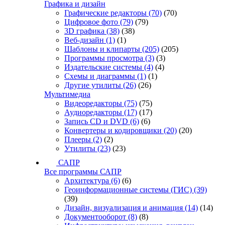
Графика и дизайн
Графические редакторы
(70)
(70)
Цифровое фото
(79)
(79)
3D графика
(38)
(38)
Веб-дизайн
(1)
(1)
Шаблоны и клипарты
(205)
(205)
Программы просмотра
(3)
(3)
Издательские системы
(4)
(4)
Схемы и диаграммы
(1)
(1)
Другие утилиты
(26)
(26)
Мультимедиа
Видеоредакторы
(75)
(75)
Аудиоредакторы
(17)
(17)
Запись CD и DVD
(6)
(6)
Конвертеры и кодировщики
(20)
(20)
Плееры
(2)
(2)
Утилиты
(23)
(23)
САПР
Все программы САПР
Архитектура
(6)
(6)
Геоинформационные системы (ГИС)
(39)
(39)
Дизайн, визуализация и анимация
(14)
(14)
Документооборот
(8)
(8)