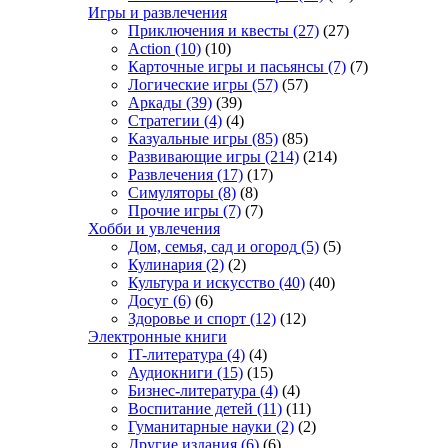
Игры и развлечения
Приключения и квесты
(27)
(27)
Action
(10)
(10)
Карточные игры и пасьянсы
(7)
(7)
Логические игры
(57)
(57)
Аркады
(39)
(39)
Стратегии
(4)
(4)
Казуальные игры
(85)
(85)
Развивающие игры
(214)
(214)
Развлечения
(17)
(17)
Симуляторы
(8)
(8)
Прочие игры
(7)
(7)
Хобби и увлечения
Дом, семья, сад и огород
(5)
(5)
Кулинария
(2)
(2)
Культура и искусство
(40)
(40)
Досуг
(6)
(6)
Здоровье и спорт
(12)
(12)
Электронные книги
IT-литература
(4)
(4)
Аудиокниги
(15)
(15)
Бизнес-литература
(4)
(4)
Воспитание детей
(11)
(11)
Гуманитарные науки
(2)
(2)
Другие издания
(6)
(6)