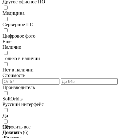
Другое офисное ПО
Медицина
Серверное ПО
Цифровое фото
Еще
Наличие
Только в наличии
Нет в наличии
Стоимость
Производитель
SoftOrbits
Русский интерфейс
Да
Сбросить все
Нет
Показать (
6
)
Доставка
Фильтры