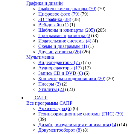
Графика и дизайн
Графические редакторы
(70)
(70)
Цифровое фото
(79)
(79)
3D графика
(38)
(38)
Веб-дизайн
(1)
(1)
Шаблоны и клипарты
(205)
(205)
Программы просмотра
(3)
(3)
Издательские системы
(4)
(4)
Схемы и диаграммы
(1)
(1)
Другие утилиты
(26)
(26)
Мультимедиа
Видеоредакторы
(75)
(75)
Аудиоредакторы
(17)
(17)
Запись CD и DVD
(6)
(6)
Конвертеры и кодировщики
(20)
(20)
Плееры
(2)
(2)
Утилиты
(23)
(23)
САПР
Все программы САПР
Архитектура
(6)
(6)
Геоинформационные системы (ГИС)
(39)
(39)
Дизайн, визуализация и анимация
(14)
(14)
Документооборот
(8)
(8)