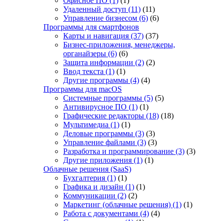
Офисное ПО
(1)
(1)
Удаленный доступ
(11)
(11)
Управление бизнесом
(6)
(6)
Программы для смартфонов
Карты и навигация
(37)
(37)
Бизнес-приложения, менеджеры,
органайзеры
(6)
(6)
Защита информации
(2)
(2)
Ввод текста
(1)
(1)
Другие программы
(4)
(4)
Программы для macOS
Системные программы
(5)
(5)
Антивирусное ПО
(1)
(1)
Графические редакторы
(18)
(18)
Мультимедиа
(1)
(1)
Деловые программы
(3)
(3)
Управление файлами
(3)
(3)
Разработка и программирование
(3)
(3)
Другие приложения
(1)
(1)
Облачные решения (SaaS)
Бухгалтерия
(1)
(1)
Графика и дизайн
(1)
(1)
Коммуникации
(2)
(2)
Маркетинг (облачные решения)
(1)
(1)
Работа с документами
(4)
(4)