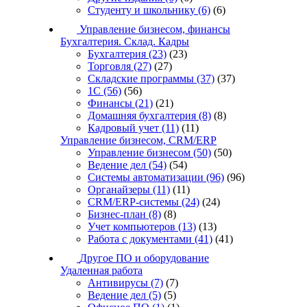
Студенту и школьнику
(6)
(6)
Управление бизнесом, финансы
Бухгалтерия. Склад. Кадры
Бухгалтерия
(23)
(23)
Торговля
(27)
(27)
Складские программы
(37)
(37)
1С
(56)
(56)
Финансы
(21)
(21)
Домашняя бухгалтерия
(8)
(8)
Кадровый учет
(11)
(11)
Управление бизнесом, CRM/ERP
Управление бизнесом
(50)
(50)
Ведение дел
(54)
(54)
Системы автоматизации
(96)
(96)
Органайзеры
(11)
(11)
CRM/ERP-системы
(24)
(24)
Бизнес-план
(8)
(8)
Учет компьютеров
(13)
(13)
Работа с документами
(41)
(41)
Другое ПО и оборудование
Удаленная работа
Антивирусы
(7)
(7)
Ведение дел
(5)
(5)