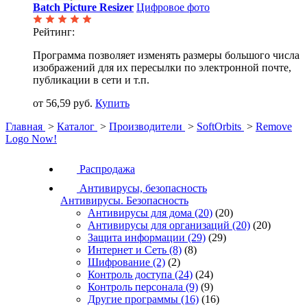
Batch Picture Resizer
Цифровое фото
Рейтинг:
Программа позволяет изменять размеры большого числа
изображений для их пересылки по электронной почте,
публикации в сети и т.п.
от 56,59 руб.
Купить
Главная
>
Каталог
>
Производители
>
SoftOrbits
>
Remove
Logo Now!
Распродажа
Антивирусы, безопасность
Антивирусы. Безопасность
Антивирусы для дома
(20)
(20)
Антивирусы для организаций
(20)
(20)
Защита информации
(29)
(29)
Интернет и Сеть
(8)
(8)
Шифрование
(2)
(2)
Контроль доступа
(24)
(24)
Контроль персонала
(9)
(9)
Другие программы
(16)
(16)