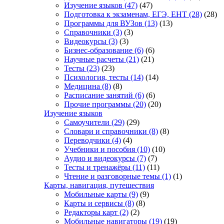
Изучение языков
(47)
(47)
Подготовка к экзаменам, ЕГЭ, ЕНТ
(28)
(28)
Программы для ВУЗов
(13)
(13)
Справочники
(3)
(3)
Видеокурсы
(3)
(3)
Бизнес-образование
(6)
(6)
Научные расчеты
(21)
(21)
Тесты
(23)
(23)
Психология, тесты
(14)
(14)
Медицина
(8)
(8)
Расписание занятий
(6)
(6)
Прочие программы
(20)
(20)
Изучение языков
Самоучители
(29)
(29)
Словари и справочники
(8)
(8)
Переводчики
(4)
(4)
Учебники и пособия
(10)
(10)
Аудио и видеокурсы
(7)
(7)
Тесты и тренажёры
(11)
(11)
Чтение и разговорные темы
(1)
(1)
Карты, навигация, путешествия
Мобильные карты
(9)
(9)
Карты и сервисы
(8)
(8)
Редакторы карт
(2)
(2)
Мобильные навигаторы
(19)
(19)