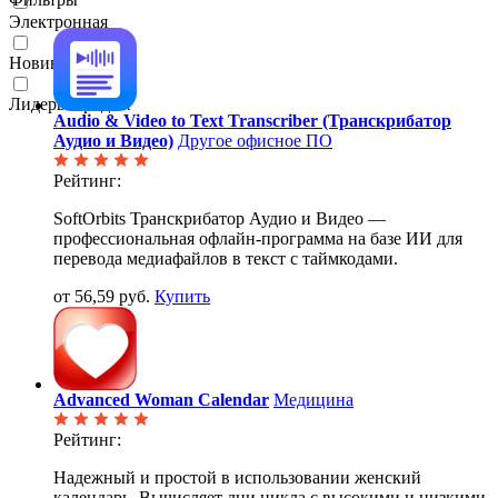
Электронная
Новинки
Лидеры продаж
Audio & Video to Text Transcriber (Транскрибатор
Аудио и Видео)
Другое офисное ПО
Рейтинг:
SoftOrbits Транскрибатор Аудио и Видео —
профессиональная офлайн-программа на базе ИИ для
перевода медиафайлов в текст с таймкодами.
от 56,59 руб.
Купить
Advanced Woman Calendar
Медицина
Рейтинг:
Надежный и простой в использовании женский
календарь. Вычисляет дни цикла с высокими и низкими