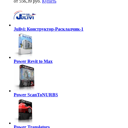
от 556,39 руб.
Купить
Julivi: Конструктор-Раскладчик-1
Power Revit to Max
Power ScanToNURBS
Power Translators