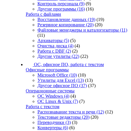
Контроль персонала
(9)
(9)
Другие программы
(16)
(16)
Работа с файлами
Восстановление данных
(19)
(19)
Резервное копирование
(20)
(20)
Файловые менеджеры и каталогизаторы
(11)
(11)
Архиваторы
(5)
(5)
Очистка диска
(4)
(4)
Работа с DBF
(2)
(2)
Другие утилиты
(22)
(22)
ОС, офисное ПО, работа с текстом
Офисные программы
Microsoft Office
(10)
(10)
Утилиты для Excel
(13)
(13)
Другое офисное ПО
(37)
(37)
Операционные системы
ОС Windows
(4)
(4)
ОС Linux & Unix
(7)
(7)
Работа с текстом
Распознавание текста и речи
(12)
(12)
Текстовые редакторы
(20)
(20)
Переводчики
(3)
(3)
Конвертеры
(6)
(6)