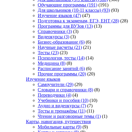
Обучающие программы
(191)
(191)
Для школьников (10-11 классы)
(93)
(93)
Изучение языков
(47)
(47)
Подготовка к экзаменам, ЕГЭ, ЕНТ
(28)
(28)
Программы для ВУЗов
(13)
(13)
Справочники
(3)
(3)
Видеокурсы
(3)
(3)
Бизнес-образование
(6)
(6)
Научные расчеты
(21)
(21)
Тесты
(23)
(23)
Психология, тесты
(14)
(14)
Медицина
(8)
(8)
Расписание занятий
(6)
(6)
Прочие программы
(20)
(20)
Изучение языков
Самоучители
(29)
(29)
Словари и справочники
(8)
(8)
Переводчики
(4)
(4)
Учебники и пособия
(10)
(10)
Аудио и видеокурсы
(7)
(7)
Тесты и тренажёры
(11)
(11)
Чтение и разговорные темы
(1)
(1)
Карты, навигация, путешествия
Мобильные карты
(9)
(9)