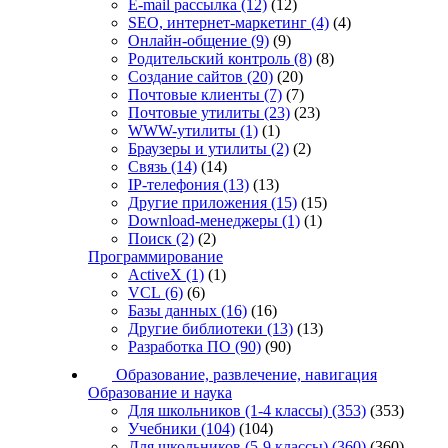
E-mail рассылка
(12)
(12)
SEO, интернет-маркетинг
(4)
(4)
Онлайн-общение
(9)
(9)
Родительский контроль
(8)
(8)
Создание сайтов
(20)
(20)
Почтовые клиенты
(7)
(7)
Почтовые утилиты
(23)
(23)
WWW-утилиты
(1)
(1)
Браузеры и утилиты
(2)
(2)
Связь
(14)
(14)
IP-телефония
(13)
(13)
Другие приложения
(15)
(15)
Download-менеджеры
(1)
(1)
Поиск
(2)
(2)
Программирование
ActiveX
(1)
(1)
VCL
(6)
(6)
Базы данных
(16)
(16)
Другие библиотеки
(13)
(13)
Разработка ПО
(90)
(90)
Образование, развлечение, навигация
Образование и наука
Для школьников (1-4 классы)
(353)
(353)
Учебники
(104)
(104)
Для школьников (5-9 классы)
(360)
(360)