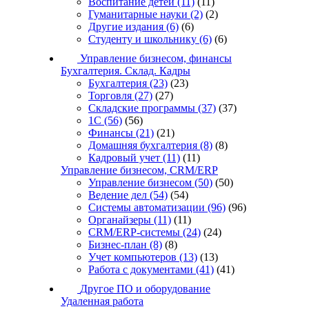
Воспитание детей
(11)
(11)
Гуманитарные науки
(2)
(2)
Другие издания
(6)
(6)
Студенту и школьнику
(6)
(6)
Управление бизнесом, финансы
Бухгалтерия. Склад. Кадры
Бухгалтерия
(23)
(23)
Торговля
(27)
(27)
Складские программы
(37)
(37)
1С
(56)
(56)
Финансы
(21)
(21)
Домашняя бухгалтерия
(8)
(8)
Кадровый учет
(11)
(11)
Управление бизнесом, CRM/ERP
Управление бизнесом
(50)
(50)
Ведение дел
(54)
(54)
Системы автоматизации
(96)
(96)
Органайзеры
(11)
(11)
CRM/ERP-системы
(24)
(24)
Бизнес-план
(8)
(8)
Учет компьютеров
(13)
(13)
Работа с документами
(41)
(41)
Другое ПО и оборудование
Удаленная работа