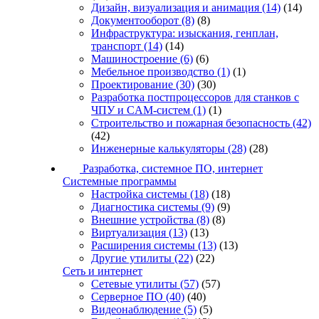
Дизайн, визуализация и анимация
(14)
(14)
Документооборот
(8)
(8)
Инфраструктура: изыскания, генплан,
транспорт
(14)
(14)
Машиностроение
(6)
(6)
Мебельное производство
(1)
(1)
Проектирование
(30)
(30)
Разработка постпроцессоров для станков с
ЧПУ и CAM-систем
(1)
(1)
Строительство и пожарная безопасность
(42)
(42)
Инженерные калькуляторы
(28)
(28)
Разработка, системное ПО, интернет
Системные программы
Настройка системы
(18)
(18)
Диагностика системы
(9)
(9)
Внешние устройства
(8)
(8)
Виртуализация
(13)
(13)
Расширения системы
(13)
(13)
Другие утилиты
(22)
(22)
Сеть и интернет
Сетевые утилиты
(57)
(57)
Серверное ПО
(40)
(40)
Видеонаблюдение
(5)
(5)