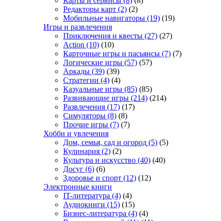
Карты и сервисы
(8)
(8)
Редакторы карт
(2)
(2)
Мобильные навигаторы
(19)
(19)
Игры и развлечения
Приключения и квесты
(27)
(27)
Action
(10)
(10)
Карточные игры и пасьянсы
(7)
(7)
Логические игры
(57)
(57)
Аркады
(39)
(39)
Стратегии
(4)
(4)
Казуальные игры
(85)
(85)
Развивающие игры
(214)
(214)
Развлечения
(17)
(17)
Симуляторы
(8)
(8)
Прочие игры
(7)
(7)
Хобби и увлечения
Дом, семья, сад и огород
(5)
(5)
Кулинария
(2)
(2)
Культура и искусство
(40)
(40)
Досуг
(6)
(6)
Здоровье и спорт
(12)
(12)
Электронные книги
IT-литература
(4)
(4)
Аудиокниги
(15)
(15)
Бизнес-литература
(4)
(4)