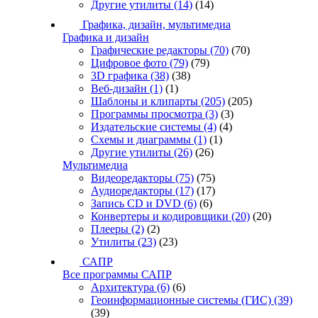
Другие утилиты
(14)
(14)
Графика, дизайн, мультимедиа
Графика и дизайн
Графические редакторы
(70)
(70)
Цифровое фото
(79)
(79)
3D графика
(38)
(38)
Веб-дизайн
(1)
(1)
Шаблоны и клипарты
(205)
(205)
Программы просмотра
(3)
(3)
Издательские системы
(4)
(4)
Схемы и диаграммы
(1)
(1)
Другие утилиты
(26)
(26)
Мультимедиа
Видеоредакторы
(75)
(75)
Аудиоредакторы
(17)
(17)
Запись CD и DVD
(6)
(6)
Конвертеры и кодировщики
(20)
(20)
Плееры
(2)
(2)
Утилиты
(23)
(23)
САПР
Все программы САПР
Архитектура
(6)
(6)
Геоинформационные системы (ГИС)
(39)
(39)